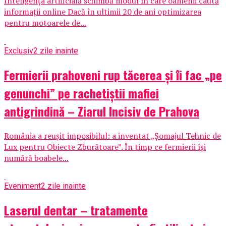
Inteligența artificială schimbă modul în care oamenii caută
informații online Dacă în ultimii 20 de ani optimizarea
pentru motoarele de...
Exclusiv
2 zile inainte
Fermierii prahoveni rup tăcerea și îi fac „pe
genunchi” pe rachetiștii mafiei
antigrindină – Ziarul Incisiv de Prahova
România a reușit imposibilul: a inventat „Șomajul Tehnic de
Lux pentru Obiecte Zburătoare”. În timp ce fermierii își
numără boabele...
Eveniment
2 zile inainte
Laserul dentar – tratamente