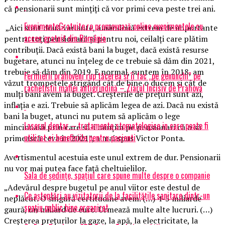
că pensionarii sunt minţiţi că vor primi ceva peste trei ani.
EvenimenteGratuite.ro promovează online evenimentele cu
„Aici sunt două variante, amândouă extrem de importante
acces gratuit din România
pentru toţi pensionarii şi pentru noi, ceilalţi care plătim
contribuţii. Dacă există bani la buget, dacă există resurse
bugetare, atunci nu înţeleg de ce trebuie să dăm din 2021,
trebuie să dăm din 2019. E normal, suntem în 2018, am
Fermierii prahoveni rup tăcerea și îi fac „pe genunchi” pe
văzut trompetele strigând cât de bine o ducem şi cât de
rachetiștii mafiei antigrindină – Ziarul Incisiv de Prahova
mulţi bani avem la buget. Creşterile de preţuri sunt azi,
inflaţia e azi. Trebuie să aplicăm legea de azi. Dacă nu există
bani la buget, atunci nu putem să aplicăm o lege
Laserul dentar – tratamente stomatologice in care poate fi
mincinoasă prin care să-i minţim pe pensionari că o să
utilizat si beneficiile pentru pacienti
primească ceva în 2021”, a mai spus Victor Ponta.
Avertismentul acestuia este unul extrem de dur. Pensionarii
nu vor mai putea face faţă cheltuielilor.
Sala de ședințe, spațiul care spune multe despre o companie
„Adevărul despre bugetul pe anul viitor este destul de
Ce așteptări au vizitatorii de la facilitățile sanitare dintr-un
neplăcut. O singură certitudine avem. (…) 4-5 miliarde
spațiu public bine organizat
gaură, un miliard de euro. Urmează multe alte lucruri. (…)
Creşterea preţurilor la gaze, la apă, la electricitate, la