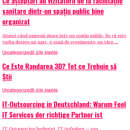
Ce așteptări au vizitatorii de la facilitățile
sanitare dintr-un spațiu public bine
organizat
Atunci când oamenii ajung într-un spațiu public, fie că este
vorba despre un parc, o zonă de evenimente, un târg,...
Uncategorized
6 zile inainte
Ce Este Randarea 3D? Tot ce Trebuie să
Știi
Uncategorized
6 zile inainte
IT-Outsourcing in Deutschland: Warum Feel
IT Services der richtige Partner ist
IT-Outsourcing bedeutet, IT-Aufgaben — von