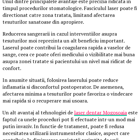
Unul dintre principalele avantaje este precizia ridicata in
timpul procedurilor stomatologice. Fasciculul laser poate fi
directionat catre zona tratata, limitand afectarea
tesuturilor sanatoase din apropiere.
Reducerea sangerarii in cazul interventiilor asupra
tesuturilor moi reprezinta un alt beneficiu important.
Laserul poate contribui la coagularea rapida a vaselor de
sange, ceea ce poate oferi medicului o vizibilitate mai buna
asupra zonei tratate si pacientului un nivel mai ridicat de
confort.
In anumite situatii, folosirea laserului poate reduce
inflamatia si disconfortul postoperator. De asemenea,
afectarea minima a tesuturilor poate favoriza o vindecare
mai rapida si o recuperare mai usoara.
Un alt avantaj al tehnologiei de
laser dentar Mogosoaia
este
faptul ca unele proceduri pot fi efectuate intr-un mod mai
putin invaziv. In functie de tratament, poate fi redusa
necesitatea utilizarii instrumentelor clasice, aspect care
contribuie la diminuarea anxietatii resimtite de unii