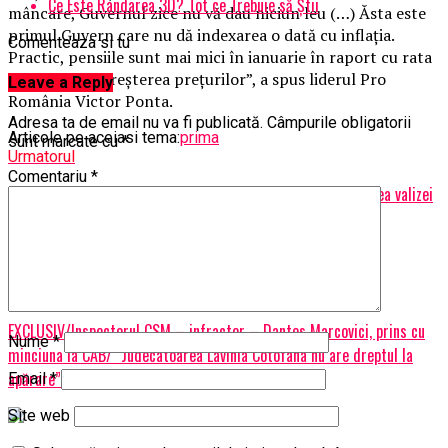
Ce Este Randarea 3D? Tot ce Trebuie să Știi
mâncare, Guvernul zice nu vă dau niciun leu (…) Ăsta este
primul Guvern care nu dă indexarea o dată cu inflaţia.
Comenteaza si tu
Practic, pensiile sunt mai mici în ianuarie în raport cu rata
inflaţiei şi cu creşterea preţurilor”, a spus liderul Pro
Leave a Reply
România Victor Ponta.
Adresa ta de email nu va fi publicată.
Câmpurile obligatorii
Articole pe aceiasi tema:
prima
sunt marcate cu
*
Urmatorul
Comentariu
*
Anunț șocant! Poliția din Teleorman, preocupată de identitatea valizei
Rise Project | BrasovulMeu
Nu ratati
EXCLUSIV/Inspectorul CSM – infractor – Dantes Marcovici, prins cu
Nume
*
minciuna la CAB/ “Judecatoarea Lavinia Cotofana nu are dreptul la
apărare”/AVIZ ADINA FLOREA
Email
*
Site web