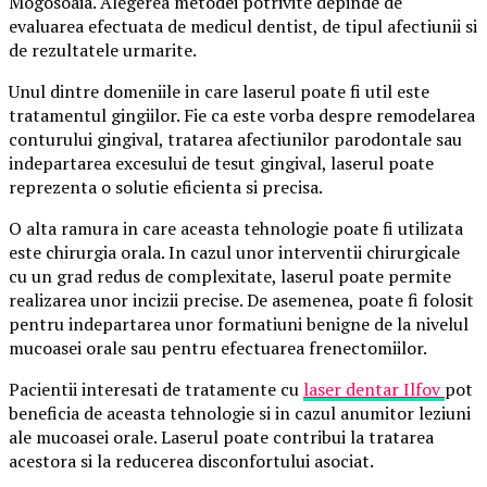
Mogosoaia. Alegerea metodei potrivite depinde de
evaluarea efectuata de medicul dentist, de tipul afectiunii si
de rezultatele urmarite.
Unul dintre domeniile in care laserul poate fi util este
tratamentul gingiilor. Fie ca este vorba despre remodelarea
conturului gingival, tratarea afectiunilor parodontale sau
indepartarea excesului de tesut gingival, laserul poate
reprezenta o solutie eficienta si precisa.
O alta ramura in care aceasta tehnologie poate fi utilizata
este chirurgia orala. In cazul unor interventii chirurgicale
cu un grad redus de complexitate, laserul poate permite
realizarea unor incizii precise. De asemenea, poate fi folosit
pentru indepartarea unor formatiuni benigne de la nivelul
mucoasei orale sau pentru efectuarea frenectomiilor.
Pacientii interesati de tratamente cu
laser dentar Ilfov
pot
beneficia de aceasta tehnologie si in cazul anumitor leziuni
ale mucoasei orale. Laserul poate contribui la tratarea
acestora si la reducerea disconfortului asociat.