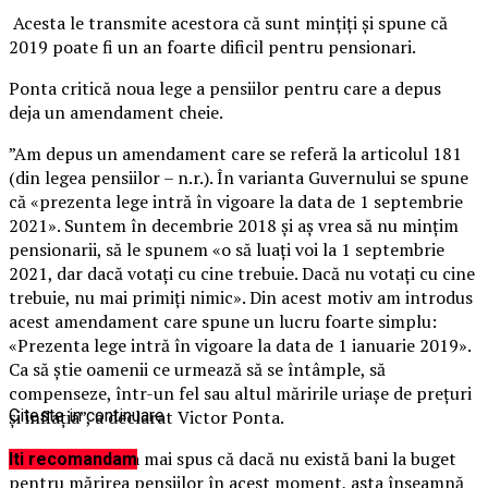
Acesta le transmite acestora că sunt minţiţi şi spune că
2019 poate fi un an foarte dificil pentru pensionari.
Ponta critică noua lege a pensiilor pentru care a depus
deja un amendament cheie.
”Am depus un amendament care se referă la articolul 181
(din legea pensiilor – n.r.). În varianta Guvernului se spune
că «prezenta lege intră în vigoare la data de 1 septembrie
2021». Suntem în decembrie 2018 şi aş vrea să nu minţim
pensionarii, să le spunem «o să luaţi voi la 1 septembrie
2021, dar dacă votaţi cu cine trebuie.
Dacă nu votaţi cu cine
trebuie, nu mai primiţi nimic». Din acest motiv am introdus
acest amendament care spune un lucru foarte simplu:
«Prezenta lege intră în vigoare la data de 1 ianuarie 2019».
Ca să ştie oamenii ce urmează să se întâmple, să
compenseze, într-un fel sau altul măririle uriaşe de preţuri
şi inflaţia”, a declarat Victor Ponta.
Citeste in continuare
Fostul premier a mai spus că dacă nu există bani la buget
Iti recomandam
pentru mărirea pensiilor în acest moment, asta înseamnă