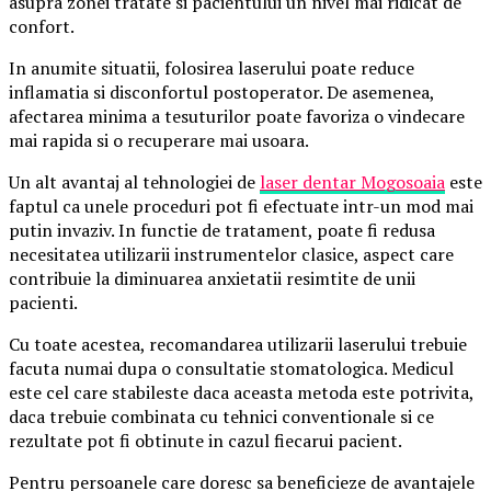
asupra zonei tratate si pacientului un nivel mai ridicat de
confort.
In anumite situatii, folosirea laserului poate reduce
inflamatia si disconfortul postoperator. De asemenea,
afectarea minima a tesuturilor poate favoriza o vindecare
mai rapida si o recuperare mai usoara.
Un alt avantaj al tehnologiei de
laser dentar Mogosoaia
este
faptul ca unele proceduri pot fi efectuate intr-un mod mai
putin invaziv. In functie de tratament, poate fi redusa
necesitatea utilizarii instrumentelor clasice, aspect care
contribuie la diminuarea anxietatii resimtite de unii
pacienti.
Cu toate acestea, recomandarea utilizarii laserului trebuie
facuta numai dupa o consultatie stomatologica. Medicul
este cel care stabileste daca aceasta metoda este potrivita,
daca trebuie combinata cu tehnici conventionale si ce
rezultate pot fi obtinute in cazul fiecarui pacient.
Pentru persoanele care doresc sa beneficieze de avantajele