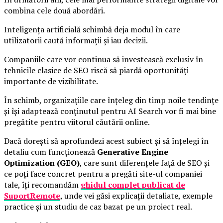
combina cele două abordări.
Inteligența artificială schimbă deja modul în care
utilizatorii caută informații și iau decizii.
Companiile care vor continua să investească exclusiv în
tehnicile clasice de SEO riscă să piardă oportunități
importante de vizibilitate.
În schimb, organizațiile care înțeleg din timp noile tendințe
și își adaptează conținutul pentru AI Search vor fi mai bine
pregătite pentru viitorul căutării online.
Dacă dorești să aprofundezi acest subiect și să înțelegi în
detaliu cum funcționează
Generative Engine
Optimization (GEO)
, care sunt diferențele față de SEO și
ce poți face concret pentru a pregăti site-ul companiei
tale, îți recomandăm
ghidul complet publicat de
SuportRemote
, unde vei găsi explicații detaliate, exemple
practice și un studiu de caz bazat pe un proiect real.