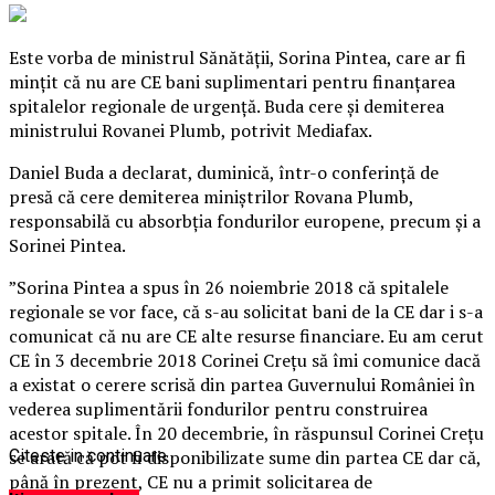
Este vorba de ministrul Sănătăţii, Sorina Pintea, care ar fi
minţit că nu are CE bani suplimentari pentru finanţarea
spitalelor regionale de urgenţă. Buda cere şi demiterea
ministrului Rovanei Plumb, potrivit Mediafax.
Daniel Buda a declarat, duminică, într-o conferinţă de
presă că cere demiterea miniştrilor Rovana Plumb,
responsabilă cu absorbţia fondurilor europene, precum şi a
Sorinei Pintea.
”Sorina Pintea a spus în 26 noiembrie 2018 că spitalele
regionale se vor face, că s-au solicitat bani de la CE dar i s-a
comunicat că nu are CE alte resurse financiare.
Eu am cerut
CE în 3 decembrie 2018 Corinei Creţu să îmi comunice dacă
a existat o cerere scrisă din partea Guvernului României în
vederea suplimentării fondurilor pentru construirea
acestor spitale. În 20 decembrie, în răspunsul Corinei Creţu
se arată că pot fi disponibilizate sume din partea CE dar că,
Citeste in continuare
până în prezent, CE nu a primit solicitarea de