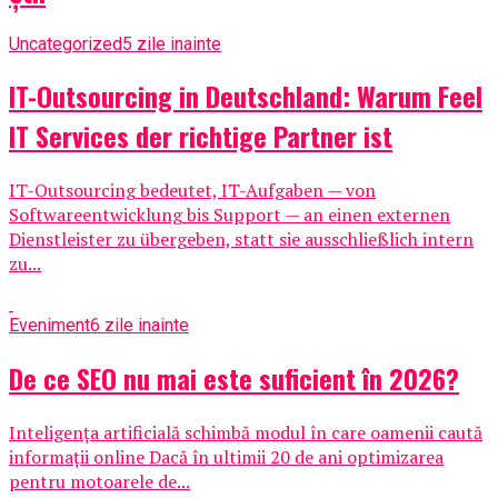
Uncategorized
5 zile inainte
IT-Outsourcing in Deutschland: Warum Feel
IT Services der richtige Partner ist
IT-Outsourcing bedeutet, IT-Aufgaben — von
Softwareentwicklung bis Support — an einen externen
Dienstleister zu übergeben, statt sie ausschließlich intern
zu...
Eveniment
6 zile inainte
De ce SEO nu mai este suficient în 2026?
Inteligența artificială schimbă modul în care oamenii caută
informații online Dacă în ultimii 20 de ani optimizarea
pentru motoarele de...