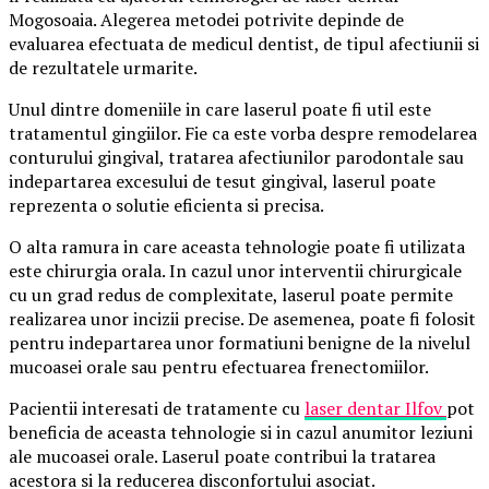
Mogosoaia. Alegerea metodei potrivite depinde de
evaluarea efectuata de medicul dentist, de tipul afectiunii si
de rezultatele urmarite.
Unul dintre domeniile in care laserul poate fi util este
tratamentul gingiilor. Fie ca este vorba despre remodelarea
conturului gingival, tratarea afectiunilor parodontale sau
indepartarea excesului de tesut gingival, laserul poate
reprezenta o solutie eficienta si precisa.
O alta ramura in care aceasta tehnologie poate fi utilizata
este chirurgia orala. In cazul unor interventii chirurgicale
cu un grad redus de complexitate, laserul poate permite
realizarea unor incizii precise. De asemenea, poate fi folosit
pentru indepartarea unor formatiuni benigne de la nivelul
mucoasei orale sau pentru efectuarea frenectomiilor.
Pacientii interesati de tratamente cu
laser dentar Ilfov
pot
beneficia de aceasta tehnologie si in cazul anumitor leziuni
ale mucoasei orale. Laserul poate contribui la tratarea
acestora si la reducerea disconfortului asociat.