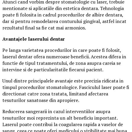
Atunci cand vorbim despre stomatologie cu laser, trebuie
mentionate si aplicatiile din estetica dentara. Tehnologia
poate fi folosita in cadrul procedurilor de albire dentara,
dar si pentru remodelarea conturului gingival, astfel incat
rezultatul final sa fie cat mai armonios.
Avantajele laserului dentar
Pe langa varietatea procedurilor in care poate fi folosit,
laserul dentar ofera numeroase beneficii. Acestea difera in
functie de tipul tratamentului, de zona asupra careia se
intervine si de particularitatile fiecarui pacient.
Unul dintre principalele avantaje este precizia ridicata in
timpul procedurilor stomatologice. Fasciculul laser poate fi
directionat catre zona tratata, limitand afectarea
tesuturilor sanatoase din apropiere.
Reducerea sangerarii in cazul interventiilor asupra
tesuturilor moi reprezinta un alt beneficiu important.
Laserul poate contribui la coagularea rapida a vaselor de
sange, ceea ce poate oferi medicului o vizibilitate mai buna