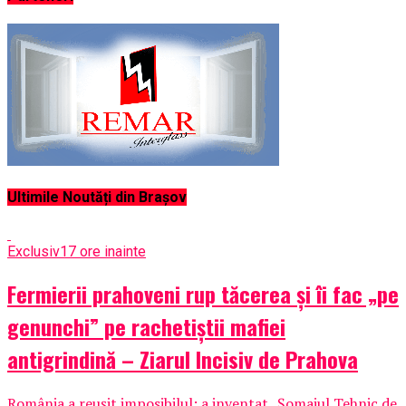
Ultimile Noutăți din Brașov
Exclusiv
17 ore inainte
Fermierii prahoveni rup tăcerea și îi fac „pe
genunchi” pe rachetiștii mafiei
antigrindină – Ziarul Incisiv de Prahova
România a reușit imposibilul: a inventat „Șomajul Tehnic de