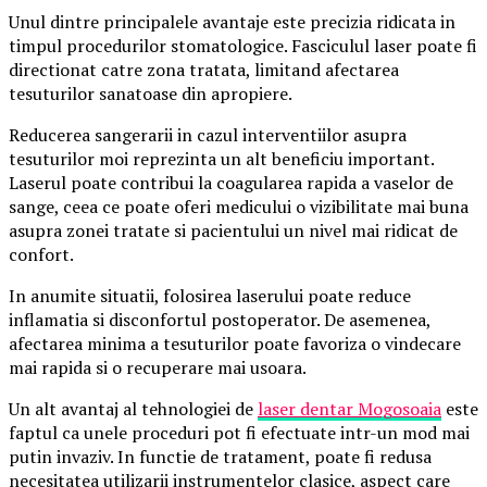
Unul dintre principalele avantaje este precizia ridicata in
timpul procedurilor stomatologice. Fasciculul laser poate fi
directionat catre zona tratata, limitand afectarea
tesuturilor sanatoase din apropiere.
Reducerea sangerarii in cazul interventiilor asupra
tesuturilor moi reprezinta un alt beneficiu important.
Laserul poate contribui la coagularea rapida a vaselor de
sange, ceea ce poate oferi medicului o vizibilitate mai buna
asupra zonei tratate si pacientului un nivel mai ridicat de
confort.
In anumite situatii, folosirea laserului poate reduce
inflamatia si disconfortul postoperator. De asemenea,
afectarea minima a tesuturilor poate favoriza o vindecare
mai rapida si o recuperare mai usoara.
Un alt avantaj al tehnologiei de
laser dentar Mogosoaia
este
faptul ca unele proceduri pot fi efectuate intr-un mod mai
putin invaziv. In functie de tratament, poate fi redusa
necesitatea utilizarii instrumentelor clasice, aspect care