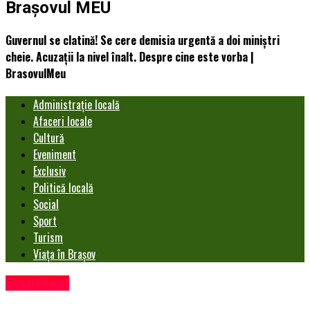
Brașovul MEU
Guvernul se clatină! Se cere demisia urgentă a doi miniştri
cheie. Acuzaţii la nivel înalt. Despre cine este vorba |
BrasovulMeu
Administrație locală
Afaceri locale
Cultură
Eveniment
Exclusiv
Politică locală
Social
Sport
Turism
Viața în Brașov
Eveniment