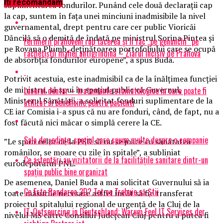
Iti recomandam
suplimentarea fondurilor. Punând cele două declaraţii cap
la cap, suntem în faţa unei minciuni inadmisibile la nivel
guvernamental, drept pentru care cer public Vioricăi
Dăncilă să o demită de îndată pe ministrul Sorina Pintea şi
Fermierii prahoveni rup tăcerea și îi fac „pe genunchi” pe
pe Rovana Plumb, deţinătoarea portofoliului care se ocupă
rachetiștii mafiei antigrindină – Ziarul Incisiv de Prahova
de absorbţia fondurilor europene”, a spus Buda.
Potrivit acestuia, este inadmisibil ca de la înălţimea funcţiei
de ministru, să spui în spaţiul public că Guvernul,
Laserul dentar – tratamente stomatologice in care poate fi
Ministerul Sănătăţii, a solicitat fonduri suplimentare de la
utilizat si beneficiile pentru pacienti
CE iar Comisia i-a spus că nu are fonduri, când, de fapt, nu a
fost făcută nici măcar o simplă cerere la CE.
Sala de ședințe, spațiul care spune multe despre o companie
”Le spun celor de la PSD să nu se joace cu sănătatea
românilor, se moare cu zile în spitale”, a subliniat
Ce așteptări au vizitatorii de la facilitățile sanitare dintr-un
eurodeputatul PNL.
spațiu public bine organizat
De asemenea, Daniel Buda a mai solicitat Guvernului să ia
Ce Este Randarea 3D? Tot ce Trebuie să Știi
toate măsurile necesare astfel încât să fie transferat
proiectul spitalului regional de urgenţă de la Cluj de la
IT-Outsourcing in Deutschland: Warum Feel IT Services der
nivelul MS către Consiliul Judeţean Cluj pentru a putea fi