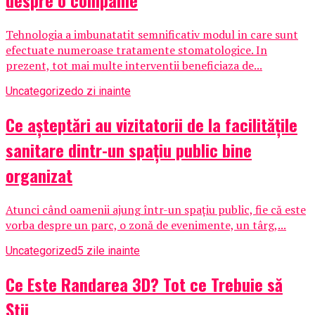
despre o companie
Tehnologia a imbunatatit semnificativ modul in care sunt
efectuate numeroase tratamente stomatologice. In
prezent, tot mai multe interventii beneficiaza de...
Uncategorized
o zi inainte
Ce așteptări au vizitatorii de la facilitățile
sanitare dintr-un spațiu public bine
organizat
Atunci când oamenii ajung într-un spațiu public, fie că este
vorba despre un parc, o zonă de evenimente, un târg,...
Uncategorized
5 zile inainte
Ce Este Randarea 3D? Tot ce Trebuie să
Știi