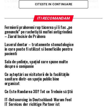
Cu toate acestea, conform
news.ro
, ar exista persoane
CITESTE IN CONTINUARE
care spun că discutarea moţiunii va fi din nou amanată,
din cauza lipsei de cvorum. Tensiunile din coaliţia de
guvernare PSD-ALDE sunt tot mai mari în ultima
ITI RECOMANDAM
perioadă, Toader primind ameninţări chiar de la
Fermierii prahoveni rup tăcerea și îi fac „pe
Dragnea.
genunchi” pe rachetiștii mafiei antigrindină
– Ziarul Incisiv de Prahova
„Cred că domnul Toader ne-a păcălit, nu ştiu dacă o fi
Laserul dentar – tratamente stomatologice
singur sau au fost doi”, consideră Dragnea. De asemenea,
in care poate fi utilizat si beneficiile pentru
Toader a avut marţi şi o discuţie cu premierul Viorica
pacienti
Dăncilă, însă a spus că nu a fost abordată tema demisiei.
Sala de ședințe, spațiul care spune multe
despre o companie
Grupurile parlamentare ale PNL şi USR din Senat au
depus recent moţiunea simplă intitulată ”Justiţia –
Ce așteptări au vizitatorii de la facilitățile
sanitare dintr-un spațiu public bine
victimă sigură în mâinile lui Toader”.
organizat
Semnatarii cer ministrului Justiţiei să renunţe la
Ce Este Randarea 3D? Tot ce Trebuie să Știi
”modificările nocive” aduse legislaţiei penale şi la
IT-Outsourcing in Deutschland: Warum Feel
schimbările care contravin statului de drept. În plus, i se
IT Services der richtige Partner ist
cere lui Tudorel Toader să nu mai considere