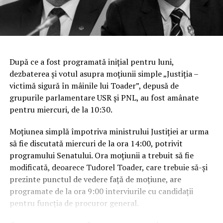
După ce a fost programată iniţial pentru luni,
dezbaterea şi votul asupra moţiunii simple „Justiţia –
victimă sigură în mâinile lui Toader”, depusă de
grupurile parlamentare USR şi PNL, au fost amânate
pentru miercuri, de la 10:30.
Moţiunea simplă împotriva ministrului Justiţiei ar urma
să fie discutată miercuri de la ora 14:00, potrivit
programului Senatului. Ora moţiunii a trebuit să fie
modificată, deoarece Tudorel Toader, care trebuie să-şi
prezinte punctul de vedere faţă de moţiune, are
programate de la ora 9:00 interviurile cu candidaţii
pentru funcţia de procuror general.