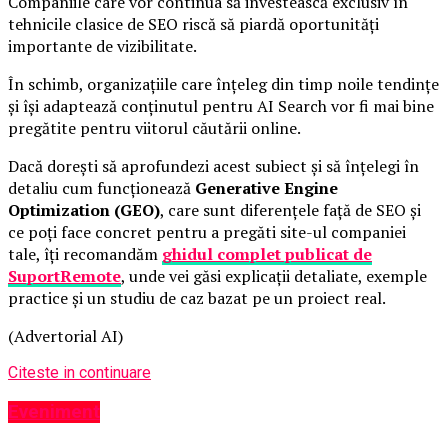
Companiile care vor continua să investească exclusiv în
tehnicile clasice de SEO riscă să piardă oportunități
importante de vizibilitate.
În schimb, organizațiile care înțeleg din timp noile tendințe
și își adaptează conținutul pentru AI Search vor fi mai bine
pregătite pentru viitorul căutării online.
Dacă dorești să aprofundezi acest subiect și să înțelegi în
detaliu cum funcționează
Generative Engine
Optimization (GEO)
, care sunt diferențele față de SEO și
ce poți face concret pentru a pregăti site-ul companiei
tale, îți recomandăm
ghidul complet publicat de
SuportRemote
, unde vei găsi explicații detaliate, exemple
practice și un studiu de caz bazat pe un proiect real.
(Advertorial AI)
Citeste in continuare
Eveniment