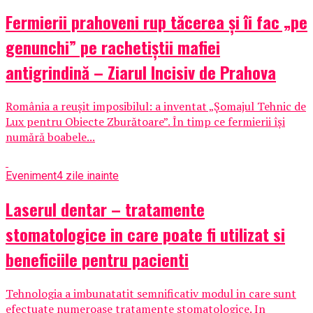
Fermierii prahoveni rup tăcerea și îi fac „pe
genunchi” pe rachetiștii mafiei
antigrindină – Ziarul Incisiv de Prahova
România a reușit imposibilul: a inventat „Șomajul Tehnic de
Lux pentru Obiecte Zburătoare”. În timp ce fermierii își
numără boabele...
Eveniment
4 zile inainte
Laserul dentar – tratamente
stomatologice in care poate fi utilizat si
beneficiile pentru pacienti
Tehnologia a imbunatatit semnificativ modul in care sunt
efectuate numeroase tratamente stomatologice. In