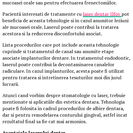
mucoasei orale sau pentru efectuarea frenectomiilor.
Pacientii interesati de tratamente cu
laser dentar Ilfov
pot
beneficia de aceasta tehnologie si in cazul anumitor leziuni
ale mucoasei orale. Laserul poate contribui la tratarea
acestora si la reducerea disconfortului asociat.
Lista procedurilor care pot include aceasta tehnologie
cuprinde si tratamentul de canal sau anumite etape
asociate implanturilor dentare. In tratamentul endodontic,
laserul poate contribui la decontaminarea canalelor
radiculare. In cazul implanturilor, acesta poate fi utilizat
pentru tratarea si intretinerea tesuturilor moi din jurul
lucrarii.
Atunci cand vorbim despre stomatologie cu laser, trebuie
mentionate si aplicatiile din estetica dentara. Tehnologia
poate fi folosita in cadrul procedurilor de albire dentara,
dar si pentru remodelarea conturului gingival, astfel incat
rezultatul final sa fie cat mai armonios.
Avantajele laserului dentar