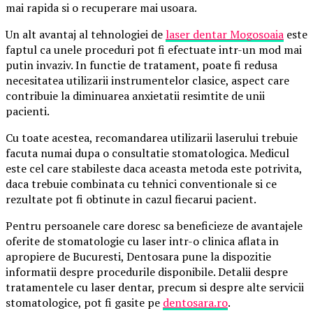
mai rapida si o recuperare mai usoara.
Un alt avantaj al tehnologiei de
laser dentar Mogosoaia
este
faptul ca unele proceduri pot fi efectuate intr-un mod mai
putin invaziv. In functie de tratament, poate fi redusa
necesitatea utilizarii instrumentelor clasice, aspect care
contribuie la diminuarea anxietatii resimtite de unii
pacienti.
Cu toate acestea, recomandarea utilizarii laserului trebuie
facuta numai dupa o consultatie stomatologica. Medicul
este cel care stabileste daca aceasta metoda este potrivita,
daca trebuie combinata cu tehnici conventionale si ce
rezultate pot fi obtinute in cazul fiecarui pacient.
Pentru persoanele care doresc sa beneficieze de avantajele
oferite de stomatologie cu laser intr-o clinica aflata in
apropiere de Bucuresti, Dentosara pune la dispozitie
informatii despre procedurile disponibile. Detalii despre
tratamentele cu laser dentar, precum si despre alte servicii
stomatologice, pot fi gasite pe
dentosara.ro
.