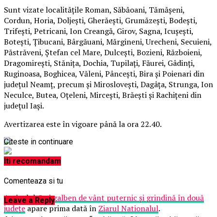
Sunt vizate localităţile Roman, Săbăoani, Tămăşeni,
Cordun, Horia, Doljeşti, Gherăeşti, Grumăzeşti, Bodeşti,
Trifeşti, Petricani, Ion Creangă, Girov, Sagna, Icuşeşti,
Boteşti, Ţibucani, Bârgăuani, Mărgineni, Urecheni, Secuieni,
Păstrăveni, Ştefan cel Mare, Dulceşti, Bozieni, Războieni,
Dragomireşti, Stăniţa, Dochia, Tupilaţi, Făurei, Gâdinţi,
Ruginoasa, Boghicea, Văleni, Pânceşti, Bira şi Poienari din
judeţul Neamţ, precum şi Mirosloveşti, Dagâţa, Strunga, Ion
Neculce, Butea, Oţeleni, Mirceşti, Brăeşti şi Rachiţeni din
judeţul Iaşi.
Avertizarea este în vigoare până la ora 22.40.
Citeste in continuare
Iti recomandam
Comenteaza si tu
Articolul
Cod galben de vânt puternic şi grindină în două
Leave a Reply
judeţe
apare prima dată în
Ziarul Nationalul
.