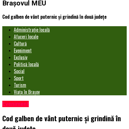
Brașovul MEU
Cod galben de vânt puternic şi grindină în două judeţe
Administrație locală
Afaceri locale
Cultură
Eveniment
Exclusiv
Politică locală
Social
Sport
Turism
Viața în Brașov
Eveniment
Cod galben de vânt puternic şi grindină în
două judeţe