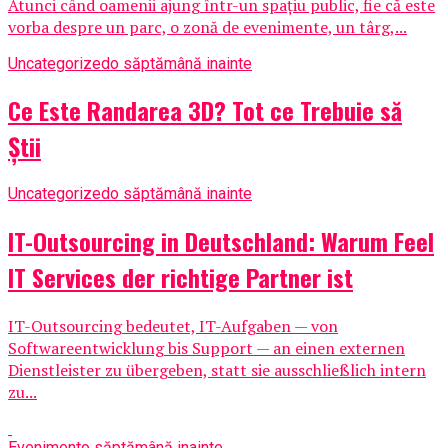
Atunci când oamenii ajung într-un spațiu public, fie că este
vorba despre un parc, o zonă de evenimente, un târg,...
Uncategorized
o săptămână inainte
Ce Este Randarea 3D? Tot ce Trebuie să
Știi
Uncategorized
o săptămână inainte
IT-Outsourcing in Deutschland: Warum Feel
IT Services der richtige Partner ist
IT-Outsourcing bedeutet, IT-Aufgaben — von
Softwareentwicklung bis Support — an einen externen
Dienstleister zu übergeben, statt sie ausschließlich intern
zu...
Eveniment
o săptămână inainte