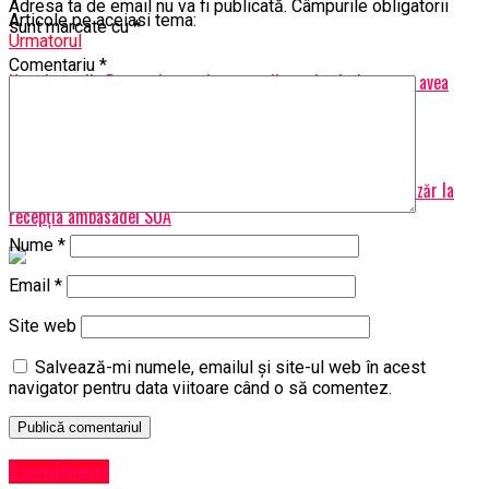
Adresa ta de email nu va fi publicată.
Câmpurile obligatorii
Articole pe aceiasi tema:
sunt marcate cu
*
Urmatorul
Comentariu
*
Un primar din Botoşani a murit pe scările unui spital care nu avea
medic de gardă. Se cere demisia managerului
Nu ratati
Viorica Dăncilă, Eduard Hellvig, Codruţa Kovesi şi Augustin Lazăr la
recepţia ambasadei SUA
Nume
*
Email
*
Site web
Salvează-mi numele, emailul și site-ul web în acest
navigator pentru data viitoare când o să comentez.
Eveniment