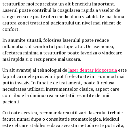
tesuturilor moi reprezinta un alt beneficiu important.
Laserul poate contribui la coagularea rapida a vaselor de
sange, ceea ce poate oferi medicului o vizibilitate mai buna
asupra zonei tratate si pacientului un nivel mai ridicat de
confort.
In anumite situatii, folosirea laserului poate reduce
inflamatia si disconfortul postoperator. De asemenea,
afectarea minima a tesuturilor poate favoriza o vindecare
mai rapida si o recuperare mai usoara.
Un alt avantaj al tehnologiei de
laser dentar Mogosoaia
este
faptul ca unele proceduri pot fi efectuate intr-un mod mai
putin invaziv. In functie de tratament, poate fi redusa
necesitatea utilizarii instrumentelor clasice, aspect care
contribuie la diminuarea anxietatii resimtite de unii
pacienti.
Cu toate acestea, recomandarea utilizarii laserului trebuie
facuta numai dupa o consultatie stomatologica. Medicul
este cel care stabileste daca aceasta metoda este potrivita,