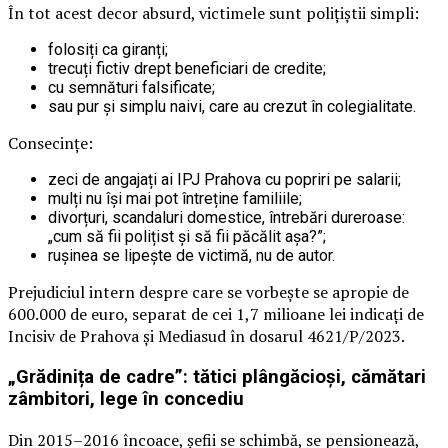
În tot acest decor absurd, victimele sunt polițiștii simpli:
folosiți ca giranți;
trecuți fictiv drept beneficiari de credite;
cu semnături falsificate;
sau pur și simplu naivi, care au crezut în colegialitate.
Consecințe:
zeci de angajați ai IPJ Prahova cu popriri pe salarii;
mulți nu își mai pot întreține familiile;
divorțuri, scandaluri domestice, întrebări dureroase:
„cum să fii polițist și să fii păcălit așa?”;
rușinea se lipește de victimă, nu de autor.
Prejudiciul intern despre care se vorbește se apropie de
600.000 de euro, separat de cei 1,7 milioane lei indicați de
Incisiv de Prahova și Mediasud în dosarul 4621/P/2023.
„Grădinița de cadre”: tătici plângăcioși, cămătari
zâmbitori, lege în concediu
Din 2015–2016 încoace, șefii se schimbă, se pensionează,