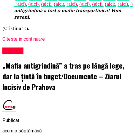
(aici),
(aici),
(aici),
(aici),
(aici),
(aici),
(aici),
(aici),
(aici),
(
antigrindină a fost o mafie transpartinică! Vom
reveni.
(Cristina T.).
Citeste in continuare
Exclusiv
„Mafia antigrindină” a tras pe lângă lege,
dar la țintă în buget/Documente – Ziarul
Incisiv de Prahova
Publicat
acum o săptămână