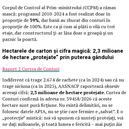
Corpul de Control al Prim-ministrului (CCPM) a rămas
mască: programul 2010-2024 a fost realizat doar în
proporție de
39%
, dar banii au zburat din conturi în
proporție de 100%. Este ca și cum ai plăti o vilă cu trei
etaje, dar constructorul ți-ar lăsa doar o groapă și un
paznic la poartă.
Hectarele de carton și cifra magică: 2,3 milioane
de hectare „protejate” prin puterea gândului
Raport 2 Curtea de Conturi
Indiferent că trage 2.674 de rachete (ca în 2024) sau că nu
trage niciuna (ca în 2025), AASNACP raportează obsesiv
aceeași cifră:
2,3 milioane de hectare protejate
. Curtea de
Conturi confirmă în adresa nr. 39458/2026 că aceste
hectare sunt pură ficțiune. Nu există delimitări, nu se
folosesc datele APIA, nu se știe care fermier e „salvat”. E o
„protecție” mistică: noi vă spunem că sunteți protejați, voi
ne dați milioanele, și toată lumea e fericită – mai puțin ăia