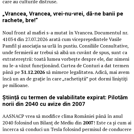
care au culturile distruse.
„Vrancea, Vrancea, vrei-nu-vrei, dă-ne banii pe
rachete, bre!”
Noul front al mafiei s-a mutat în Vrancea. Documentul nr.
41034 din 27.07.2026 arată cum vicepreședintele Vasile
Pamfil și asociația sa urlă în pustiu. Consiliile Consultative,
unde fermierii ar trebui să aibă un cuvânt de spus, sunt ca
extratereștrii: toată lumea vorbește despre ele, dar nimeni
nu le-a văzut funcționând. Curtea de Conturi a dat termen
până pe
31.12.2026
să mimeze legalitatea. Adică, mai avem
încă un an de grație în care „rachetiștii” pot dormi liniștiți
pe milioane.
Știință cu termen de valabilitate expirat: Pilotăm
norii din 2040 cu avize din 2007
AASNACP vrea să modifice clima României până în anul
2040 folosind un Bilanț de Mediu din
2007
! Este ca și cum ai
încerca să conduci un Tesla folosind permisul de conducere