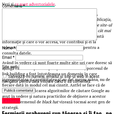
Vezi si
ce sunt advertorialele
.
Comentariu
*
Pentru a obține cât mai multe astfel de recomandări,
valoarea conținutului prezent atât pe website-ul, publicația,
forumul sau blogul care face trimitere, cât și cea de pe site-ul
sau pagina la care se face trimitere trebuie să fie una cât mai
ridicată.
Utilizatorii finali, cărora li se adresează această
informație și care o vor accesa, vor contribui și ei la
relevanță prin timpul pe care îl vor petrece pentru a
Nume
*
consulta datele.
Email
*
Având în vedere că sunt foarte multe site-uri care doresc să
Site web
ajungă cât mai repede în poziții cât mai bune, porcesul de
link building a fost întotdeauna un domeniu în care
Salvează-mi numele, emailul și site-ul web în acest
ingeniozitatea și creativitatea și-au dat mereu mâna, nu de
navigator pentru data viitoare când o să comentez.
fiecare dată în modul cel mai cinstit. Astfel se face că de
fiecare dată modificarea algoritmilor de căutare Google au
avut în vedere și natura practicilor de obținere a acestor
Exclusiv
link-uri. Termenul de
black hat
vizează tocmai acest gen de
strategii.
Fermierii prahoveni rup tăcerea și îi fac „pe