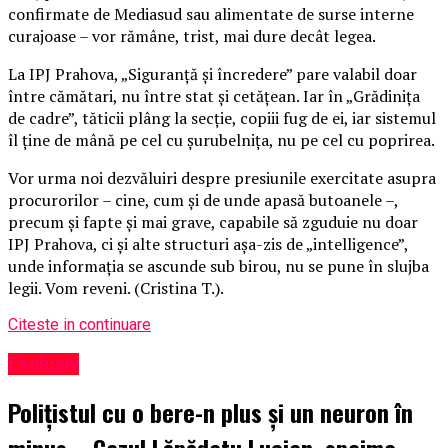
confirmate de Mediasud sau alimentate de surse interne
curajoase – vor rămâne, trist, mai dure decât legea.
La IPJ Prahova, „Siguranță și încredere” pare valabil doar
între cămătari, nu între stat și cetățean. Iar în „Grădinița
de cadre”, tăticii plâng la secție, copiii fug de ei, iar sistemul
îl ține de mână pe cel cu șurubelnița, nu pe cel cu poprirea.
Vor urma noi dezvăluiri despre presiunile exercitate asupra
procurorilor – cine, cum și de unde apasă butoanele –,
precum și fapte și mai grave, capabile să zguduie nu doar
IPJ Prahova, ci și alte structuri așa-zis de „intelligence”,
unde informația se ascunde sub birou, nu se pune în slujba
legii. Vom reveni. (Cristina T.).
Citeste in continuare
Exclusiv
Polițistul cu o bere-n plus și un neuron în