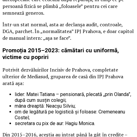
persoană fizică se plimbă „foloasele” pentru cei care
semnează generos.
Într-un stat normal, asta ar declanșa audit, controale,
DGA, parchet. În „normalitatea” IPJ Prahova, e doar capitol
de manual intern: „așa se face”.
Promoția 2015–2023: cămătari cu uniformă,
victime cu popriri
Potrivit dezvăluirilor Incisiv de Prahova, completate
ulterior de Mediasud, gruparea de casă din IPJ Prahova
arată așa:
lider: Matei Tatiana – pensionară, plecată „prin Olanda”,
după cum susțin colegii;
mâna dreaptă: Neacșu Silviu;
om de legătură pe logistică și foloase: Cremeneanu
Costel;
secretara cu pix de aur: Hagiu Monica.
Din 2015–2016, aceștia au intrat până la gât în credite –