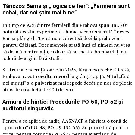
Tánczos Barna și „logica de fier”: „Fermierii sunt
cobai, dar noi știm mai bine”
În timp ce 93% dintre fermierii din Prahova spun un „NU”
hotărât acestui experiment chimic, vicepremierul Tánczos
Barna plânge la TV că nu e corect să decidă prahovenii
pentru Călărași. Documentele arată însă că nimeni nu vrea
să decidă pentru alții, ci doar să nu mai fie bombardați cu
iodură de argint fără studii.
Statistica e necruțătoare: în 2025, fără nicio rachetă trasă,
Prahova a avut
recolte record
la grâu și rapiță. Mitul „fără
noi muriți” s-a pulverizat mai repede decât un nor de ploaie
atins de o rachetă de 400 de euro.
Armura de hârtie: Procedurile PO-50, PO-52 și
auditorul singuratic
Pentru a se apăra de audit, AASNACP a fabricat o tonă de
„proceduri” (PO-48, PO-49, PO-56). Au procedură pentru
orice: pentru corupție (PO-52), pentru avertizori de