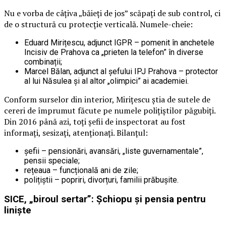
Nu e vorba de câțiva „băieți de jos” scăpați de sub control, ci
de o structură cu protecție verticală. Numele-cheie:
Eduard Mirițescu, adjunct IGPR – pomenit în anchetele
Incisiv de Prahova ca „prieten la telefon” în diverse
combinații;
Marcel Bălan, adjunct al șefului IPJ Prahova – protector
al lui Năsulea și al altor „olimpici” ai academiei.
Conform surselor din interior, Mirițescu știa de sutele de
cereri de împrumut făcute pe numele polițiștilor păgubiți.
Din 2016 până azi, toți șefii de inspectorat au fost
informați, sesizați, atenționați. Bilanțul:
șefii – pensionări, avansări, „liste guvernamentale”,
pensii speciale;
rețeaua – funcțională ani de zile;
polițiștii – popriri, divorțuri, familii prăbușite.
SICE, „biroul sertar”: Șchiopu și pensia pentru
liniște