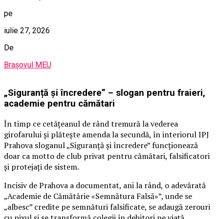
pe
iulie 27, 2026
De
Brașovul MEU
„Siguranță și încredere” – slogan pentru fraieri,
academie pentru cămătari
În timp ce cetățeanul de rând tremură la vederea
girofarului și plătește amenda la secundă, în interiorul IPJ
Prahova sloganul „Siguranță și încredere” funcționează
doar ca motto de club privat pentru cămătari, falsificatori
și protejați de sistem.
Incisiv de Prahova a documentat, ani la rând, o adevărată
„Academie de Cămătărie «Semnătura Falsă»”, unde se
„albesc” credite pe semnături falsificate, se adaugă zerouri
cu pixul și se transformă colegii în debitori pe viață.