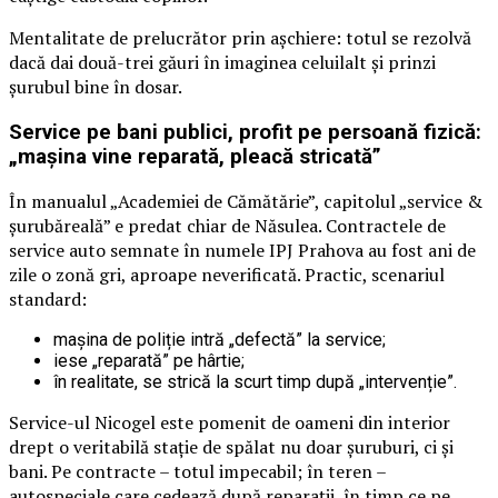
Mentalitate de prelucrător prin așchiere: totul se rezolvă
dacă dai două-trei găuri în imaginea celuilalt și prinzi
șurubul bine în dosar.
Service pe bani publici, profit pe persoană fizică:
„mașina vine reparată, pleacă stricată”
În manualul „Academiei de Cămătărie”, capitolul „service &
șurubăreală” e predat chiar de Năsulea. Contractele de
service auto semnate în numele IPJ Prahova au fost ani de
zile o zonă gri, aproape neverificată. Practic, scenariul
standard:
mașina de poliție intră „defectă” la service;
iese „reparată” pe hârtie;
în realitate, se strică la scurt timp după „intervenție”.
Service-ul Nicogel este pomenit de oameni din interior
drept o veritabilă stație de spălat nu doar șuruburi, ci și
bani. Pe contracte – totul impecabil; în teren –
autospeciale care cedează după reparații, în timp ce pe