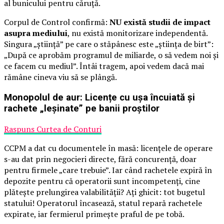
al bunicului pentru căruță.
Corpul de Control confirmă:
NU există studii de impact
asupra mediului
, nu există monitorizare independentă.
Singura „știință” pe care o stăpânesc este „știința de birt”:
„După ce aprobăm programul de miliarde, o să vedem noi și
ce facem cu mediul”. Întâi tragem, apoi vedem dacă mai
rămâne cineva viu să se plângă.
Monopolul de aur: Licențe cu ușa încuiată și
rachete „leșinate” pe banii proștilor
Raspuns Curtea de Conturi
CCPM a dat cu documentele în masă: licențele de operare
s-au dat prin negocieri directe, fără concurență, doar
pentru firmele „care trebuie”. Iar când rachetele expiră în
depozite pentru că operatorii sunt incompetenți, cine
plătește prelungirea valabilității? Ați ghicit: tot bugetul
statului! Operatorul încasează, statul repară rachetele
expirate, iar fermierul primește praful de pe tobă.