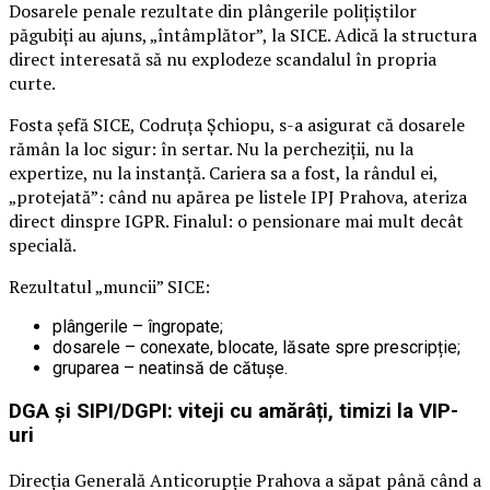
Dosarele penale rezultate din plângerile polițiștilor
păgubiți au ajuns, „întâmplător”, la SICE. Adică la structura
direct interesată să nu explodeze scandalul în propria
curte.
Fosta șefă SICE, Codruța Șchiopu, s-a asigurat că dosarele
rămân la loc sigur: în sertar. Nu la percheziții, nu la
expertize, nu la instanță. Cariera sa a fost, la rândul ei,
„protejată”: când nu apărea pe listele IPJ Prahova, ateriza
direct dinspre IGPR. Finalul: o pensionare mai mult decât
specială.
Rezultatul „muncii” SICE:
plângerile – îngropate;
dosarele – conexate, blocate, lăsate spre prescripție;
gruparea – neatinsă de cătușe.
DGA și SIPI/DGPI: viteji cu amărâți, timizi la VIP-
uri
Direcția Generală Anticorupție Prahova a săpat până când a