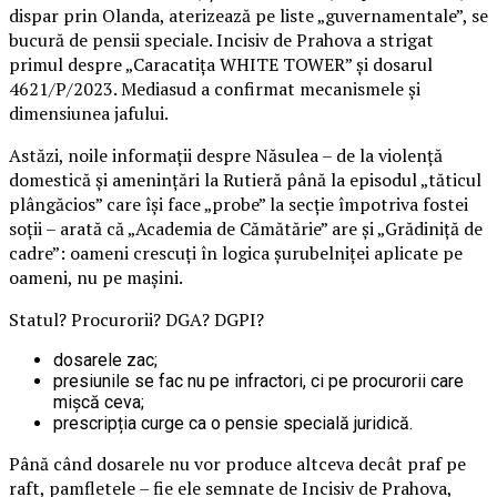
dispar prin Olanda, aterizează pe liste „guvernamentale”, se
bucură de pensii speciale. Incisiv de Prahova a strigat
primul despre „Caracatița WHITE TOWER” și dosarul
4621/P/2023. Mediasud a confirmat mecanismele și
dimensiunea jafului.
Astăzi, noile informații despre Năsulea – de la violență
domestică și amenințări la Rutieră până la episodul „tăticul
plângăcios” care își face „probe” la secție împotriva fostei
soții – arată că „Academia de Cămătărie” are și „Grădiniță de
cadre”: oameni crescuți în logica șurubelniței aplicate pe
oameni, nu pe mașini.
Statul? Procurorii? DGA? DGPI?
dosarele zac;
presiunile se fac nu pe infractori, ci pe procurorii care
mișcă ceva;
prescripția curge ca o pensie specială juridică.
Până când dosarele nu vor produce altceva decât praf pe
raft, pamfletele – fie ele semnate de Incisiv de Prahova,