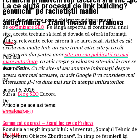
La ce ajută procesul de link building?
genunchi” pe rachetiștii mafiei
antigrindină – Ziarul Incisiv de Prahova
Acest demers face parte obligatoriu din procesul
de
optimizare SEO
. Pe lângă aspectul și conținutul unui
site, acesta trebuie să facă și dovada că oferă informații
utile și relevante celor cărora li se adresează.
Astfel cu cât
există mai multe link-uri care trimit către site și cu cât
acestea vin din partea unor
site-uri sau publicații cu mai
Publicat
mare autoritate
, cu atât crește și valoarea site-ului la care se
face referire. Cu cât site-ul sau anumite informații despre
acum 7 ore
acesta sunt mai accesate, cu atât Google îl va considera mai
pe
interesant și-l va duce mai sus în atenția utilizatorilor.
august 6, 2026
Sursa:
Blog SEO
Edcora
De
Articole pe aceiasi tema:
Urmatorul
Brașovul MEU
Comunicat de presă – Ziarul Incisiv de Prahova
România a reușit imposibilul: a inventat „Șomajul Tehnic de
Nu ratati
Lux pentru Obiecte Zburătoare”. În timp ce fermierii își