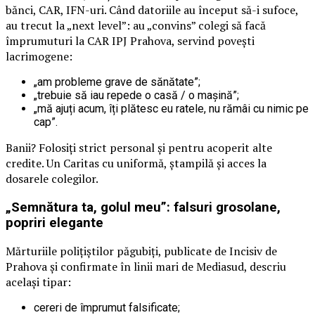
bănci, CAR, IFN-uri. Când datoriile au început să-i sufoce,
au trecut la „next level”: au „convins” colegi să facă
împrumuturi la CAR IPJ Prahova, servind povești
lacrimogene:
„am probleme grave de sănătate”;
„trebuie să iau repede o casă / o mașină”;
„mă ajuți acum, îți plătesc eu ratele, nu rămâi cu nimic pe
cap”.
Banii? Folosiți strict personal și pentru acoperit alte
credite. Un Caritas cu uniformă, ștampilă și acces la
dosarele colegilor.
„Semnătura ta, golul meu”: falsuri grosolane,
popriri elegante
Mărturiile polițiștilor păgubiți, publicate de Incisiv de
Prahova și confirmate în linii mari de Mediasud, descriu
același tipar:
cereri de împrumut falsificate;