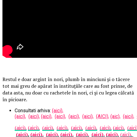
Restul e doar argint în nori, plumb în minciuni și o tăcere
tot mai greu de apărat în instituțiile care au fost prinse, de
data asta, nu doar cu rachetele în nori, ci și cu legea călcată
în picioare.
Consultati arhiva:
(aici),
(aici),
(aici),
(aici),
(aici),
(aici),
(aici),
(AICI),
(aic),
(aici),
(aici),
(aici),
(aici),
(aici),
(aici),
(aici),
(aici),
(aici),
(aici
(aici)
,
(aici),
(aici),
(aici),
(aici),
(aici),
(aici),
(aici),