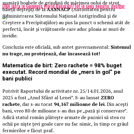
numără boabele de grindină de mărimea oului de struț,
DNA intra in Guinness World Records!/Tot in sens negativ, desigur
băieții deștepți de la
AASNACP
(Autoritatea pentru
Administrarea Sistemului Național Antigrindină și de
Creștere a Precipitațiilor) au pus la punct o schemă atât de
perfectă, încât și vrăjitoarele care aduc ploaia ar muri de
invidie.
Concluzia este oficială, sub antet guvernamental:
Sistemul
nu trage, nu protejează, dar încasează tot!
Matematica de birt: Zero rachete = 98% buget
executat. Record mondial de „mers în gol” pe
bani publici
Potrivit Raportului de activitate nr. 25/14.01.2026, anul
2025 a fost „Anul Sfânt al Lenei”. S-au lansat
ZERO
rachete
, dar s-au tocat
94,167 milioane de lei
. Din acești
bani, vreo 80 de milioane s-au dus pe „pază și conservare”.
Adică statul român plătește armate de paznici să stea cu
ochii pe niște țevi goale care nu fac nimic, în timp ce grâul
fermierilor e făcut praf.