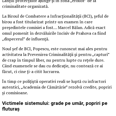
Lanțul protecțiilor ajunge și în zona „eroilor” de la
criminalitate organizată.
La Biroul de Combatere a Infracționalității (BCI), șeful de
birou a fost titularizat printr-un examen în care
președintele comisiei a fost… Marcel Bălan. Adică exact
omul pomenit în dezvăluirile Incisiv de Prahova ca fiind
„dispecerul” de influență.
Noul șef de BCI, Popescu, este cunoscut mai ales pentru
activitatea la Prevenirea Criminalității și pentru „capturi”
de crap în timpul liber, nu pentru lupte cu rețele dure.
Când examenele se dau cu dedicație, nu contează ce ai
făcut, ci cine ți-a citit lucrarea.
În timp ce polițiștii operativi reali se luptă cu infractori
autentici, „Academia de Cămătărie” rezolvă credite, popriri
și comisioane.
Victimele sistemului: grade pe umăr, popriri pe
fluturaș