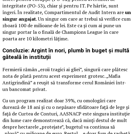
integritate (PO-53), chiar și pentru IT. Pe hârtie, sunt
îngeri. În realitate, Compartimentul de Audit Intern are
un
singur angajat
. Un singur om care ar trebui să verifice cum
zboară 100 de milioane de lei. Este ca și cum ai pune un
singur portar la o finală de Champions League în care
poarta are 10 kilometri lățime.
Concluzie: Argint în nori, plumb în buget și multă
găteală în instituții
Fermierii rămân „eroii tragici ai gliei”, singurii care plătesc
nota de plată pentru acest experiment grotesc. „Mafia
Antigrindină” a reușit să transforme cerul României într-
un bancomat privat.
Cu un program realizat doar 39%, cu omologări care
durează de 18 ani și cu o nepăsare sfidătoare față de lege și
față de Curtea de Conturi, AASNACP este singura instituție
din lume care demonstrează că, dacă minți destul de mult
despre hectarele „protejate”, bugetul va continua să
„plouă” cu milioane de euro. Restul… e doar fum de rachetă