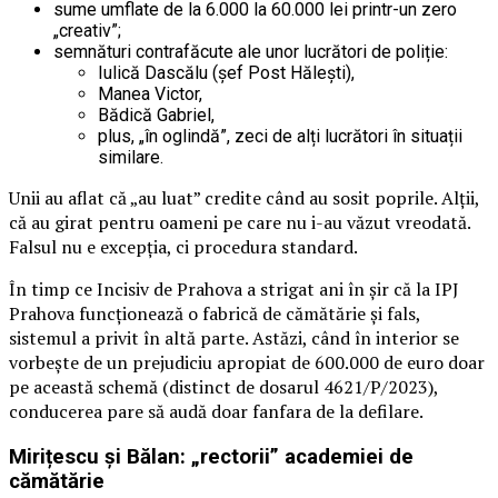
sume umflate de la 6.000 la 60.000 lei printr-un zero
„creativ”;
semnături contrafăcute ale unor lucrători de poliție:
Iulică Dascălu (șef Post Hălești),
Manea Victor,
Bădică Gabriel,
plus, „în oglindă”, zeci de alți lucrători în situații
similare.
Unii au aflat că „au luat” credite când au sosit poprile. Alții,
că au girat pentru oameni pe care nu i-au văzut vreodată.
Falsul nu e excepția, ci procedura standard.
În timp ce Incisiv de Prahova a strigat ani în șir că la IPJ
Prahova funcționează o fabrică de cămătărie și fals,
sistemul a privit în altă parte. Astăzi, când în interior se
vorbește de un prejudiciu apropiat de 600.000 de euro doar
pe această schemă (distinct de dosarul 4621/P/2023),
conducerea pare să audă doar fanfara de la defilare.
Mirițescu și Bălan: „rectorii” academiei de
cămătărie