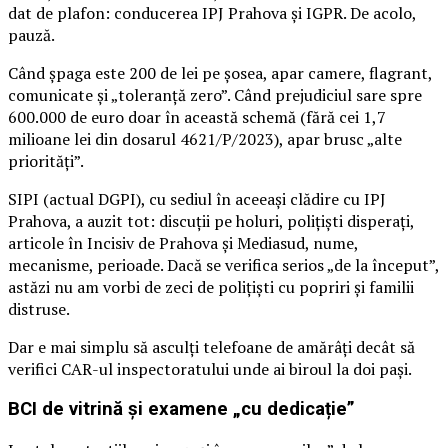
dat de plafon: conducerea IPJ Prahova și IGPR. De acolo,
pauză.
Când șpaga este 200 de lei pe șosea, apar camere, flagrant,
comunicate și „toleranță zero”. Când prejudiciul sare spre
600.000 de euro doar în această schemă (fără cei 1,7
milioane lei din dosarul 4621/P/2023), apar brusc „alte
priorități”.
SIPI (actual DGPI), cu sediul în aceeași clădire cu IPJ
Prahova, a auzit tot: discuții pe holuri, polițiști disperați,
articole în Incisiv de Prahova și Mediasud, nume,
mecanisme, perioade. Dacă se verifica serios „de la început”,
astăzi nu am vorbi de zeci de polițiști cu popriri și familii
distruse.
Dar e mai simplu să asculți telefoane de amărâți decât să
verifici CAR-ul inspectoratului unde ai biroul la doi pași.
BCI de vitrină și examene „cu dedicație”