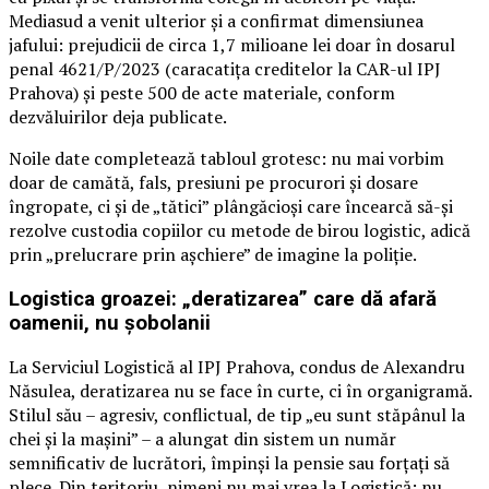
Mediasud a venit ulterior și a confirmat dimensiunea
jafului: prejudicii de circa 1,7 milioane lei doar în dosarul
penal 4621/P/2023 (caracatița creditelor la CAR-ul IPJ
Prahova) și peste 500 de acte materiale, conform
dezvăluirilor deja publicate.
Noile date completează tabloul grotesc: nu mai vorbim
doar de camătă, fals, presiuni pe procurori și dosare
îngropate, ci și de „tătici” plângăcioși care încearcă să-și
rezolve custodia copiilor cu metode de birou logistic, adică
prin „prelucrare prin așchiere” de imagine la poliție.
Logistica groazei: „deratizarea” care dă afară
oamenii, nu șobolanii
La Serviciul Logistică al IPJ Prahova, condus de Alexandru
Năsulea, deratizarea nu se face în curte, ci în organigramă.
Stilul său – agresiv, conflictual, de tip „eu sunt stăpânul la
chei și la mașini” – a alungat din sistem un număr
semnificativ de lucrători, împinși la pensie sau forțați să
plece. Din teritoriu, nimeni nu mai vrea la Logistică: nu