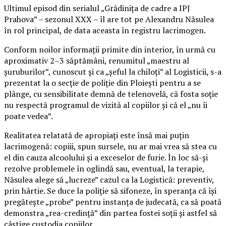
Ultimul episod din serialul „Grădinița de cadre a IPJ
Prahova” – sezonul XXX – îl are tot pe Alexandru Năsulea
în rol principal, de data aceasta în registru lacrimogen.
Conform noilor informații primite din interior, în urmă cu
aproximativ 2–3 săptămâni, renumitul „maestru al
șuruburilor”, cunoscut și ca „șeful la chiloți” al Logisticii, s-a
prezentat la o secție de poliție din Ploiești pentru a se
plânge, cu sensibilitate demnă de telenovelă, că fosta soție
nu respectă programul de vizită al copiilor și că el „nu îi
poate vedea”.
Realitatea relatată de apropiați este însă mai puțin
lacrimogenă: copiii, spun sursele, nu ar mai vrea să stea cu
el din cauza alcoolului și a exceselor de furie. În loc să-și
rezolve problemele în oglindă sau, eventual, la terapie,
Năsulea alege să „lucreze” cazul ca la Logistică: preventiv,
prin hârtie. Se duce la poliție să sifoneze, în speranța că își
pregătește „probe” pentru instanța de judecată, ca să poată
demonstra „rea-credință” din partea fostei soții și astfel să
câștige custodia copiilor.