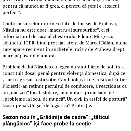
pentru că munca ar fi grea, ci pentru că șeful e „toxicul
perfect”.
Conform surselor interne citate de Incisiv de Prahova,
Năsulea nu este doar „maestru al șuruburilor”, ci și
informatorul de casă al chestorului Eduard Mirițescu,
adjunctul IGPR, fiind protejat atent de Marcel Bălan, nume
care apare recurent în anchetele Incisiv de Prahova drept
mare păpușar din umbră.
Problemele lui Năsulea cu legea nu sunt bârfe de hol: i s-a
constituit dosar penal pentru violență domestică, după ce
și-ar fi agresat fosta soție. Când polițiștii de la Biroul Rutier
Ploiești i-au reținut permisul de conducere, a reacționat ca
un „mic zeu” local: sfidare, amenințări, promisiuni de
„probleme la locul de muncă”. Un civil în astfel de postură?
Dosar penal. Un șef de logistică? Protecție.
Sezon nou în „Grădinița de cadre”: „tăticul
plângăcios” își face probe la secție