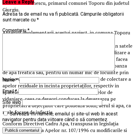
Leave a Reply
Constantin Ionescu, primarul comunei Toporu din judetul
Giurgiu.
Adresa ta de email nu va fi publicată.
Câmpurile obligatorii
sunt marcate cu
*
Comentariu
*
Anterior implementarii acestui proiect, in comuna Toporu
din judetul Giurgiu exista un sistrem centralizat de
distributie a apei potabile care deservea locuitorii din satele
Toporu si Tomulesti, dar nu exista sistemul de canalizare a
apei menajere. Deversarea apelor uzate menajere se facea
prin puturi absorbante care puteau infesta solul si panza
de apa freatica sau, pentru un numar mic de locuinte prin
bazine vidanjabile. Dispunerea construcţiilor de colectare a
Nume
*
apelor reziduale in incinta proprietaţilor, respectiv in
Email
*
spatele imobilelor facea dificil accesul utilajelor de
vidanjare, ceea ce deseori conducea la deversarea pe
Site web
proprietati a dejecţiilor care polueaza solul, aerul si apa, ca
reale focare de infectie.
Salvează-mi numele, emailul și site-ul web în acest
navigator pentru data viitoare când o să comentez.
Conform Directivei Cadru Apa, transpusa in legislaţia
romana prin Legea Apelor nr. 107/1996 cu modificarile si