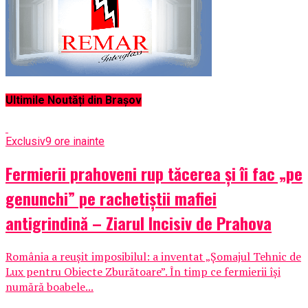
Ultimile Noutăți din Brașov
Exclusiv
9 ore inainte
Fermierii prahoveni rup tăcerea și îi fac „pe
genunchi” pe rachetiștii mafiei
antigrindină – Ziarul Incisiv de Prahova
România a reușit imposibilul: a inventat „Șomajul Tehnic de
Lux pentru Obiecte Zburătoare”. În timp ce fermierii își
numără boabele...