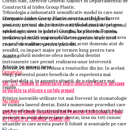
Cornel Naic, Director General Adjunct in Departamentul de
Constructii al Iridex Group Plastic.
Tehnologia a imbunatatit semnificativ modul in care sunt
Compania Iridex Group Plastic anunta astfel finalizarea
efectuate numeroase tratamente stomatologice. In
unui nou proiect de protectie a mediului pentru tratarea
prezent, tot mai multe interventii beneficiaza de progresul
apelor menajere in judetul Giurgiu, localitatea Toporu,
tehnologic, ceea ce poate contribui la proceduri minim
reafirmand astfel responsabilitatea pentru implementarea
invazive, perioade mai scurte de recuperare si un nivel
cu profesionalism a proiectelor din acest domeniu atat de
crescut de confort pentru pacienti.
sensibil, cu impact major pe termen lung pentru tara
Aceste solutii moderne ofera medicului dentist
noastra.
instrumente care permit realizarea unor interventii
Articole pe aceiasi tema:
precise, cu afectarea redusa a tesuturilor din jur. In acelasi
Urmatorul
timp, pacientul poate beneficia de o experienta mai
confortabila si, in anumite situatii, de o vindecare mai
SRI, STS, Telekom si demersurile aflarii identitatii fiecarei persoane
rapida.
ce doreste sa utilizeze o cartela prepaid
Printre inovatiile utilizate tot mai frecvent in stomatologie
Nu ratati
se numara laserul dentar. Exista numeroase proceduri care
pot beneficia de functionalitatile acestei tehnologii. Multi
GRUPUL DE CRIMA ORGANIZATA DIN PRAHOVA COORDONAT DE DNA
pacienti au auzit despre laser dentar, insa nu toti cunosc
ST PLOIESTI SI “ORORILE” COMISE (III)
situatiile in care acesta poate fi folosit si avantajele pe care
le ofera.