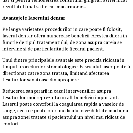
dar si pentru remodelarea conturului gingival, astfel incat
rezultatul final sa fie cat mai armonios.
Avantajele laserului dentar
Pe langa varietatea procedurilor in care poate fi folosit,
laserul dentar ofera numeroase beneficii. Acestea difera in
functie de tipul tratamentului, de zona asupra careia se
intervine si de particularitatile fiecarui pacient.
Unul dintre principalele avantaje este precizia ridicata in
timpul procedurilor stomatologice. Fasciculul laser poate fi
directionat catre zona tratata, limitand afectarea
tesuturilor sanatoase din apropiere.
Reducerea sangerarii in cazul interventiilor asupra
tesuturilor moi reprezinta un alt beneficiu important.
Laserul poate contribui la coagularea rapida a vaselor de
sange, ceea ce poate oferi medicului o vizibilitate mai buna
asupra zonei tratate si pacientului un nivel mai ridicat de
confort.