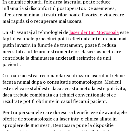
In anumite situatii, folosirea laserului poate reduce
inflamatia si disconfortul postoperator. De asemenea,
afectarea minima a tesuturilor poate favoriza o vindecare
mai rapida si o recuperare mai usoara.
Un alt avantaj al tehnologiei de
laser dentar Mogosoaia
este
faptul ca unele proceduri pot fi efectuate intr-un mod mai
putin invaziv. In functie de tratament, poate fi redusa
necesitatea utilizarii instrumentelor clasice, aspect care
contribuie la diminuarea anxietatii resimtite de unii
pacienti.
Cu toate acestea, recomandarea utilizarii laserului trebuie
facuta numai dupa o consultatie stomatologica. Medicul
este cel care stabileste daca aceasta metoda este potrivita,
daca trebuie combinata cu tehnici conventionale si ce
rezultate pot fi obtinute in cazul fiecarui pacient.
Pentru persoanele care doresc sa beneficieze de avantajele
oferite de stomatologie cu laser intr-o clinica aflata in
apropiere de Bucuresti, Dentosara pune la dispozitie