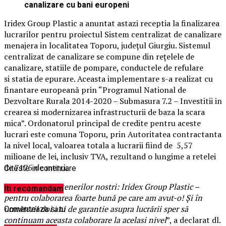
canalizare cu bani europeni
Iridex Group Plastic a anuntat astazi receptia la finalizarea
lucrarilor pentru proiectul Sistem centralizat de canalizare
menajera in localitatea Toporu, judeţul Giurgiu. Sistemul
centralizat de canalizare se compune din reţelele de
canalizare, statiile de pompare, conductele de refulare
si statia de epurare. Aceasta implementare s-a realizat cu
finantare europeană prin “Programul National de
Dezvoltare Rurala 2014-2020 – Submasura 7.2 – Investitii in
crearea si modernizarea infrastructurii de baza la scara
mica”. Ordonatorul principal de credite pentru aceste
lucrari este comuna Toporu, prin Autoritatea contractanta
la nivel local, valoarea totala a lucrarii fiind de 5,57
milioane de lei, inclusiv TVA, rezultand o lungime a retelei
de 7175 de metri.
Citeste in continuare
”
Multumesc partenerilor nostri: Iridex Group Plastic –
Iti recomandam
pentru colaborarea foarte bună pe care am avut-o! Și în
următorii doi ani de garantie asupra lucrării sper să
Comenteaza si tu
continuam aceasta colaborare la acelasi nivel
”, a declarat dl.