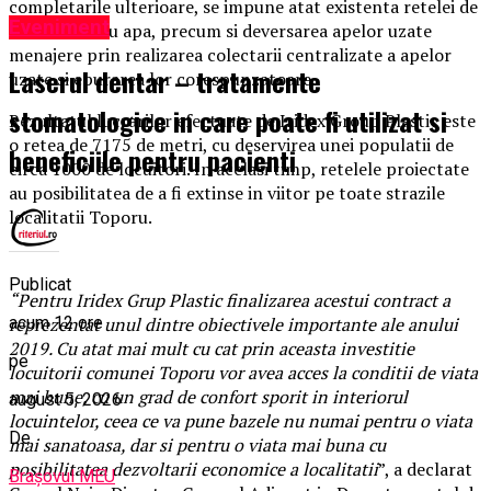
completarile ulterioare, se impune atat existenta retelei de
Eveniment
alimentare cu apa, precum si deversarea apelor uzate
menajere prin realizarea colectarii centralizate a apelor
Laserul dentar – tratamente
uzate si epurarea lor corespunzatoare.
stomatologice in care poate fi utilizat si
Rezultatul lucrarilor efectuate de Iridex Group Plastic este
o retea de 7175 de metri, cu deservirea unei populatii de
beneficiile pentru pacienti
circa 1000 de locuitori. In acelasi timp, retelele proiectate
au posibilitatea de a fi extinse in viitor pe toate strazile
localitatii Toporu.
Publicat
“Pentru Iridex Grup Plastic finalizarea acestui contract a
acum 12 ore
reprezentat unul dintre obiectivele importante ale anului
2019. Cu atat mai mult cu cat prin aceasta investitie
pe
locuitorii comunei Toporu vor avea acces la conditii de viata
mai bune, cu un grad de confort sporit in interiorul
august 5, 2026
locuintelor, ceea ce va pune bazele nu numai pentru o viata
De
mai sanatoasa, dar si pentru o viata mai buna cu
posibilitatea dezvoltarii economice a localitatii
”, a declarat
Brașovul MEU