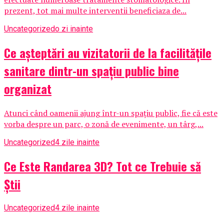
prezent, tot mai multe interventii beneficiaza de...
Uncategorized
o zi inainte
Ce așteptări au vizitatorii de la facilitățile
sanitare dintr-un spațiu public bine
organizat
Atunci când oamenii ajung într-un spațiu public, fie că este
vorba despre un parc, o zonă de evenimente, un târg,...
Uncategorized
4 zile inainte
Ce Este Randarea 3D? Tot ce Trebuie să
Știi
Uncategorized
4 zile inainte