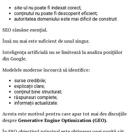
site-ul nu poate fi indexat corect;
conținutul nu poate fi descoperit eficient;
autoritatea domeniului este mai dificil de construit.
SEO rămâne esențial.
Însă nu mai este suficient de unul singur.
Inteligența artificială nu se limitează la analiza pozițiilor
din Google.
Modelele moderne încearcă să identifice:
surse credibile;
explicații clare;
conținut bine structurat;
răspunsuri complete;
informații actualizate.
Acesta este motivul pentru care apar tot mai des discuțiile
despre
Generative Engine Optimization (GEO)
.
În SEO obiectivul principal este obținerea unei poziții cât