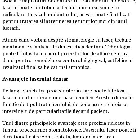
asociate implanturilor dentare. In tratamentul endodontic,
laserul poate contribui la decontaminarea canalelor
radiculare. In cazul implanturilor, acesta poate fi utilizat
pentru tratarea si intretinerea tesuturilor moi din jurul
lucrarii.
Atunci cand vorbim despre stomatologie cu laser, trebuie
mentionate si aplicatiile din estetica dentara. Tehnologia
poate fi folosita in cadrul procedurilor de albire dentara,
dar si pentru remodelarea conturului gingival, astfel incat
rezultatul final sa fie cat mai armonios.
Avantajele laserului dentar
Pe langa varietatea procedurilor in care poate fi folosit,
laserul dentar ofera numeroase beneficii. Acestea difera in
functie de tipul tratamentului, de zona asupra careia se
intervine si de particularitatile fiecarui pacient.
Unul dintre principalele avantaje este precizia ridicata in
timpul procedurilor stomatologice. Fasciculul laser poate fi
directionat catre zona tratata, limitand afectarea