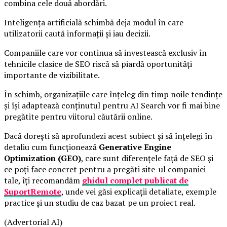
combina cele două abordări.
Inteligența artificială schimbă deja modul în care
utilizatorii caută informații și iau decizii.
Companiile care vor continua să investească exclusiv în
tehnicile clasice de SEO riscă să piardă oportunități
importante de vizibilitate.
În schimb, organizațiile care înțeleg din timp noile tendințe
și își adaptează conținutul pentru AI Search vor fi mai bine
pregătite pentru viitorul căutării online.
Dacă dorești să aprofundezi acest subiect și să înțelegi în
detaliu cum funcționează
Generative Engine
Optimization (GEO)
, care sunt diferențele față de SEO și
ce poți face concret pentru a pregăti site-ul companiei
tale, îți recomandăm
ghidul complet publicat de
SuportRemote
, unde vei găsi explicații detaliate, exemple
practice și un studiu de caz bazat pe un proiect real.
(Advertorial AI)