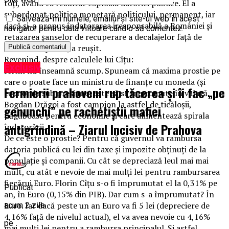
toți, având ca rezultat explozia datoriei publice. El a
subordonat politica monetară politicului, permanent, iar
Salvează-mi numele, emailul și site-ul web în acest
dacă și-a propus îndatorarea iresponsabilă a României și
navigator pentru data viitoare când o să comentez.
retazarea șanselor de recuperare a decalajelor față de
media europeană, a reușit.
Revenind, despre calculele lui Cîțu:
Exclusiv
Ieftin nu înseamnă scump. Spuneam că maxima prostie pe
care o poate face un ministru de finanțe cu moneda (și
Fermierii prahoveni rup tăcerea și îi fac „pe
economia sub presiune) este să se împrumute în valută.
Bogdan Drăgoi a fost campion la astfel de ticăloșii,
genunchi” pe rachetiștii mafiei
păguboase pentru economie și care alimentează spirala
antigrindină – Ziarul Incisiv de Prahova
îndatorării.
De ce este o prostie? Pentru că guvernul va rambursa
datoria publică cu lei din taxe și impozite obținuți de la
populație și companii. Cu cât se depreciază leul mai mai
mult, cu atât e nevoie de mai mulți lei pentru rambursarea
fiecărui Euro. Florin Cîțu s-o fi împrumutat el la 0,31% pe
Publicat
an, în Euro (0,15% din PIB). Dar cum s-a împrumutat? În
Euro. Iar dacă peste un an Euro va fi 5 lei (depreciere de
acum 2 zile
4,16% față de nivelul actual), el va avea nevoie cu 4,16%
pe
mai mulți lei pentru a rambursa principalul. Și astfel,