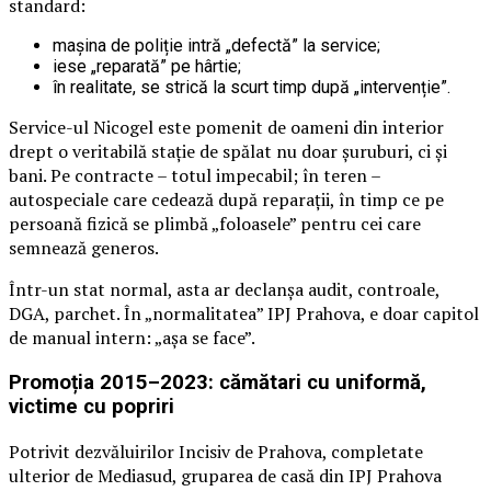
standard:
mașina de poliție intră „defectă” la service;
iese „reparată” pe hârtie;
în realitate, se strică la scurt timp după „intervenție”.
Service-ul Nicogel este pomenit de oameni din interior
drept o veritabilă stație de spălat nu doar șuruburi, ci și
bani. Pe contracte – totul impecabil; în teren –
autospeciale care cedează după reparații, în timp ce pe
persoană fizică se plimbă „foloasele” pentru cei care
semnează generos.
Într-un stat normal, asta ar declanșa audit, controale,
DGA, parchet. În „normalitatea” IPJ Prahova, e doar capitol
de manual intern: „așa se face”.
Promoția 2015–2023: cămătari cu uniformă,
victime cu popriri
Potrivit dezvăluirilor Incisiv de Prahova, completate
ulterior de Mediasud, gruparea de casă din IPJ Prahova