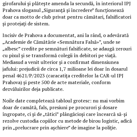
girofarului și plătește amenda la secundă, în interiorul IPJ
Prahova sloganul „Siguranță și încredere” funcționează
doar ca motto de club privat pentru cămătari, falsificatori
și protejați de sistem.
Incisiv de Prahova a documentat, ani la rând, o adevărată
„Academie de Cămătărie «Semnătura Falsă»”, unde se
„albesc” credite pe semnături falsificate, se adaugă zerouri
cu pixul și se transformă colegii în debitori pe viață.
Mediasud a venit ulterior și a confirmat dimensiunea
jafului: prejudicii de circa 1,7 milioane lei doar în dosarul
penal 4621/P/2023 (caracatița creditelor la CAR-ul IPJ
Prahova) și peste 500 de acte materiale, conform
dezvăluirilor deja publicate.
Noile date completează tabloul grotesc: nu mai vorbim
doar de camătă, fals, presiuni pe procurori și dosare
îngropate, ci și de „tătici” plângăcioși care încearcă să-și
rezolve custodia copiilor cu metode de birou logistic, adică
prin „prelucrare prin așchiere” de imagine la poliție.