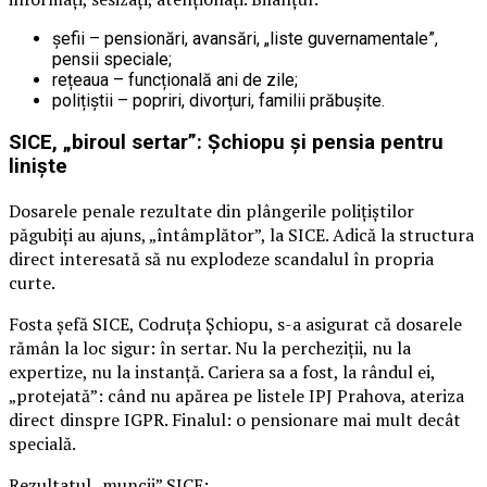
șefii – pensionări, avansări, „liste guvernamentale”,
pensii speciale;
rețeaua – funcțională ani de zile;
polițiștii – popriri, divorțuri, familii prăbușite.
SICE, „biroul sertar”: Șchiopu și pensia pentru
liniște
Dosarele penale rezultate din plângerile polițiștilor
păgubiți au ajuns, „întâmplător”, la SICE. Adică la structura
direct interesată să nu explodeze scandalul în propria
curte.
Fosta șefă SICE, Codruța Șchiopu, s-a asigurat că dosarele
rămân la loc sigur: în sertar. Nu la percheziții, nu la
expertize, nu la instanță. Cariera sa a fost, la rândul ei,
„protejată”: când nu apărea pe listele IPJ Prahova, ateriza
direct dinspre IGPR. Finalul: o pensionare mai mult decât
specială.
Rezultatul „muncii” SICE: