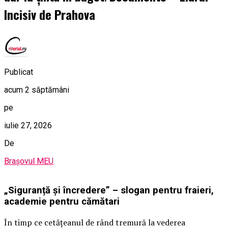
Incisiv de Prahova
Publicat
acum 2 săptămâni
pe
iulie 27, 2026
De
Brașovul MEU
„Siguranță și încredere” – slogan pentru fraieri,
academie pentru cămătari
În timp ce cetățeanul de rând tremură la vederea