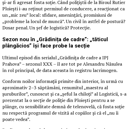
și-ar fi agresat fosta soție. Când polițiștii de la Biroul Rutier
Ploiești i-au reținut permisul de conducere, a reacționat ca
un „mic zeu” local: sfidare, amenințări, promisiuni de
„probleme la locul de muncă”. Un civil în astfel de postură?
Dosar penal. Un șef de logistică? Protecție.
Sezon nou în „Grădinița de cadre”: „tăticul
plângăcios” își face probe la secție
Ultimul episod din serialul „Grădinița de cadre a IPJ
Prahova” – sezonul XXX – îl are tot pe Alexandru Năsulea
în rol principal, de data aceasta în registru lacrimogen.
Conform noilor informații primite din interior, în urmă cu
aproximativ 2–3 săptămâni, renumitul „maestru al
șuruburilor”, cunoscut și ca „șeful la chiloți” al Logisticii, s-a
prezentat la o secție de poliție din Ploiești pentru a se
plânge, cu sensibilitate demnă de telenovelă, că fosta soție
nu respectă programul de vizită al copiilor și că el „nu îi
poate vedea”.