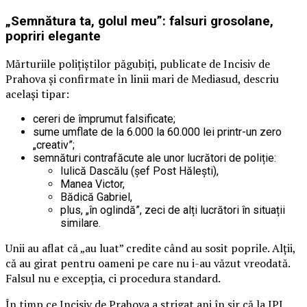
„Semnătura ta, golul meu”: falsuri grosolane,
popriri elegante
Mărturiile polițiștilor păgubiți, publicate de Incisiv de
Prahova și confirmate în linii mari de Mediasud, descriu
același tipar:
cereri de împrumut falsificate;
sume umflate de la 6.000 la 60.000 lei printr-un zero
„creativ”;
semnături contrafăcute ale unor lucrători de poliție:
Iulică Dascălu (șef Post Hălești),
Manea Victor,
Bădică Gabriel,
plus, „în oglindă”, zeci de alți lucrători în situații
similare.
Unii au aflat că „au luat” credite când au sosit poprile. Alții,
că au girat pentru oameni pe care nu i-au văzut vreodată.
Falsul nu e excepția, ci procedura standard.
În timp ce Incisiv de Prahova a strigat ani în șir că la IPJ