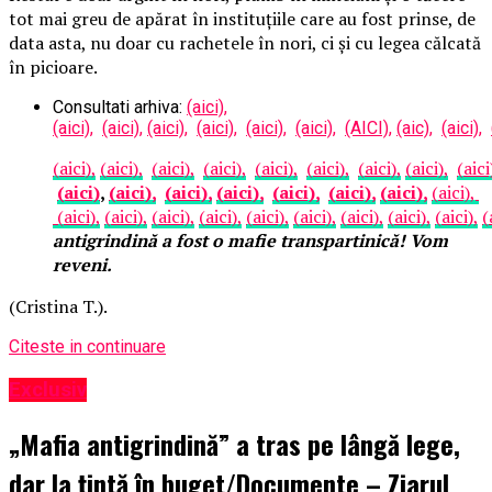
tot mai greu de apărat în instituțiile care au fost prinse, de
data asta, nu doar cu rachetele în nori, ci și cu legea călcată
în picioare.
Consultati arhiva:
(aici),
(aici),
(aici),
(aici),
(aici),
(aici),
(aici),
(AICI),
(aic),
(aici),
(aici),
(aici),
(aici),
(aici),
(aici),
(aici),
(aici),
(aici),
(aici
(aici)
,
(aici),
(aici),
(aici),
(aici),
(aici),
(aici),
(aici),
(aici),
(aici),
(aici),
(aici),
(aici),
(aici),
(aici),
(aici),
(aici),
(
antigrindină a fost o mafie transpartinică! Vom
reveni.
(Cristina T.).
Citeste in continuare
Exclusiv
„Mafia antigrindină” a tras pe lângă lege,
dar la țintă în buget/Documente – Ziarul