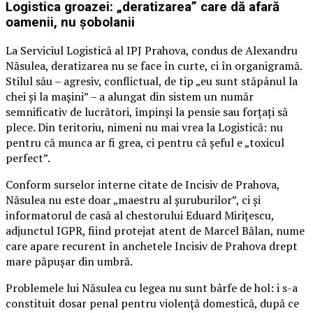
Logistica groazei: „deratizarea” care dă afară
oamenii, nu șobolanii
La Serviciul Logistică al IPJ Prahova, condus de Alexandru
Năsulea, deratizarea nu se face în curte, ci în organigramă.
Stilul său – agresiv, conflictual, de tip „eu sunt stăpânul la
chei și la mașini” – a alungat din sistem un număr
semnificativ de lucrători, împinși la pensie sau forțați să
plece. Din teritoriu, nimeni nu mai vrea la Logistică: nu
pentru că munca ar fi grea, ci pentru că șeful e „toxicul
perfect”.
Conform surselor interne citate de Incisiv de Prahova,
Năsulea nu este doar „maestru al șuruburilor”, ci și
informatorul de casă al chestorului Eduard Mirițescu,
adjunctul IGPR, fiind protejat atent de Marcel Bălan, nume
care apare recurent în anchetele Incisiv de Prahova drept
mare păpușar din umbră.
Problemele lui Năsulea cu legea nu sunt bârfe de hol: i s-a
constituit dosar penal pentru violență domestică, după ce