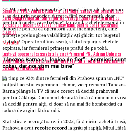
CCPM a dat cu documentele în masă: licențele de operare
Senatorul PNL -Viorel Badea – a luat ilegal cateva milioane de euro
s-au dat prin negocieri directe, fără concurență, doar
de la Departamentul Romanilor de Pretutindeni (DRP) in urma cu
pentru firmele „care trebuie”. Iar când rachetele expiră în
aproape un deceniu/A furat inclusiv banii pentru construcţia unei
depozite pentru că operatorii sunt incompetenți, cine
biserici
plătește prelungirea valabilității? Ați ghicit: tot bugetul
statului! Operatorul încasează, statul repară rachetele
Nu ratati
expirate, iar fermierul primește praful de pe tobă.
Luați-vă popcornul și asistati la circ/Primarul PNL Adrian Dobre si
Tánczos Barna și „logica de fier”: „Fermierii sunt
seful Politiei Locale Ploiesti au furat startul si ne ofera circ inainte
cobai, dar noi știm mai bine”
de campania electorala
În timp ce 93% dintre fermierii din Prahova spun un „NU”
hotărât acestui experiment chimic, vicepremierul Tánczos
Barna plânge la TV că nu e corect să decidă prahovenii
pentru Călărași. Documentele arată însă că nimeni nu vrea
să decidă pentru alții, ci doar să nu mai fie bombardați cu
iodură de argint fără studii.
Statistica e necruțătoare: în 2025, fără nicio rachetă trasă,
Prahova a avut
recolte record
la grâu și rapiță. Mitul „fără