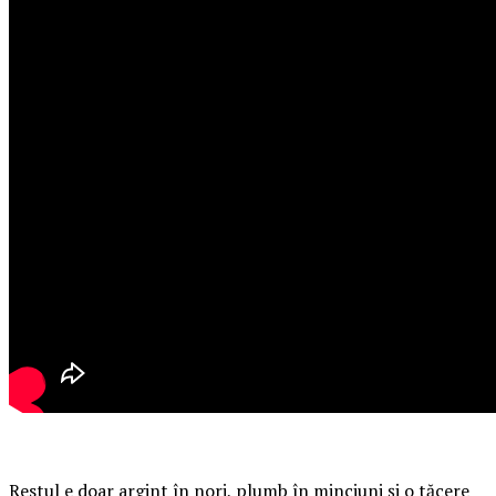
Restul e doar argint în nori, plumb în minciuni și o tăcere