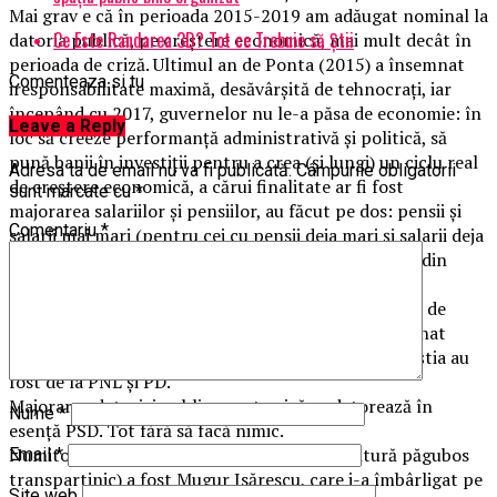
Mai grav e că în perioada 2015-2019 am adăugat nominal la
Ce Este Randarea 3D? Tot ce Trebuie să Știi
datoria publică, pe creștere economică, mai mult decât în
perioada de criză. Ultimul an de Ponta (2015) a însemnat
Comenteaza si tu
iresponsabilitate maximă, desăvârșită de tehnocrați, iar
începând cu 2017, guvernelor nu le-a păsa de economie: în
Leave a Reply
loc să creeze performanță administrativă și politică, să
pună banii în investiții pentru a crea (și lungi) un ciclu real
Adresa ta de email nu va fi publicată.
Câmpurile obligatorii
de creștere economică, a cărui finalitate ar fi fost
sunt marcate cu
*
majorarea salariilor și pensiilor, au făcut pe dos: pensii și
Comentariu
*
salarii mai mari (pentru cei cu pensii deja mari și salarii deja
prea mari în raport de ce fac de banii ăștia), plătite din
datorie.
Să ne fie clar: explozia datoriei publice din perioada de
criză (2008-2012) să datorează celor care au gestionat
economia atât în 2005-2008 cât și în 2009-2012. Aștia au
fost de la PNL și PD.
Majorarea datoriei publice post-criză se datorează în
Nume
*
esență PSD. Tot fără să facă nimic.
Numitorul comun (complicele, omul de legătură păgubos
Email
*
transpartinic) a fost Mugur Isărescu, care i-a îmbârligat pe
Site web