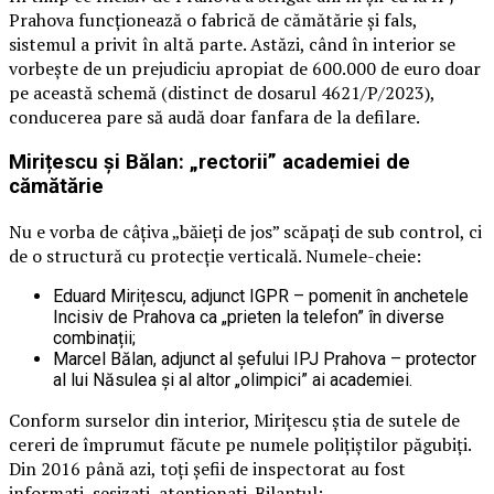
Prahova funcționează o fabrică de cămătărie și fals,
sistemul a privit în altă parte. Astăzi, când în interior se
vorbește de un prejudiciu apropiat de 600.000 de euro doar
pe această schemă (distinct de dosarul 4621/P/2023),
conducerea pare să audă doar fanfara de la defilare.
Mirițescu și Bălan: „rectorii” academiei de
cămătărie
Nu e vorba de câțiva „băieți de jos” scăpați de sub control, ci
de o structură cu protecție verticală. Numele-cheie:
Eduard Mirițescu, adjunct IGPR – pomenit în anchetele
Incisiv de Prahova ca „prieten la telefon” în diverse
combinații;
Marcel Bălan, adjunct al șefului IPJ Prahova – protector
al lui Năsulea și al altor „olimpici” ai academiei.
Conform surselor din interior, Mirițescu știa de sutele de
cereri de împrumut făcute pe numele polițiștilor păgubiți.
Din 2016 până azi, toți șefii de inspectorat au fost
informați, sesizați, atenționați. Bilanțul: