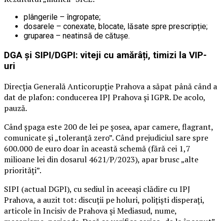
plângerile – îngropate;
dosarele – conexate, blocate, lăsate spre prescripție;
gruparea – neatinsă de cătușe.
DGA și SIPI/DGPI: viteji cu amărâți, timizi la VIP-
uri
Direcția Generală Anticorupție Prahova a săpat până când a
dat de plafon: conducerea IPJ Prahova și IGPR. De acolo,
pauză.
Când șpaga este 200 de lei pe șosea, apar camere, flagrant,
comunicate și „toleranță zero”. Când prejudiciul sare spre
600.000 de euro doar în această schemă (fără cei 1,7
milioane lei din dosarul 4621/P/2023), apar brusc „alte
priorități”.
SIPI (actual DGPI), cu sediul în aceeași clădire cu IPJ
Prahova, a auzit tot: discuții pe holuri, polițiști disperați,
articole în Incisiv de Prahova și Mediasud, nume,