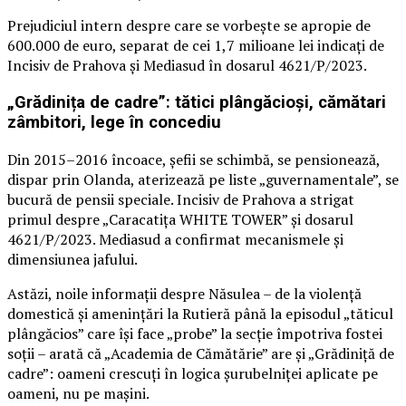
Prejudiciul intern despre care se vorbește se apropie de
600.000 de euro, separat de cei 1,7 milioane lei indicați de
Incisiv de Prahova și Mediasud în dosarul 4621/P/2023.
„Grădinița de cadre”: tătici plângăcioși, cămătari
zâmbitori, lege în concediu
Din 2015–2016 încoace, șefii se schimbă, se pensionează,
dispar prin Olanda, aterizează pe liste „guvernamentale”, se
bucură de pensii speciale. Incisiv de Prahova a strigat
primul despre „Caracatița WHITE TOWER” și dosarul
4621/P/2023. Mediasud a confirmat mecanismele și
dimensiunea jafului.
Astăzi, noile informații despre Năsulea – de la violență
domestică și amenințări la Rutieră până la episodul „tăticul
plângăcios” care își face „probe” la secție împotriva fostei
soții – arată că „Academia de Cămătărie” are și „Grădiniță de
cadre”: oameni crescuți în logica șurubelniței aplicate pe
oameni, nu pe mașini.