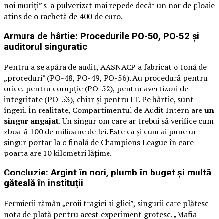
noi muriți” s-a pulverizat mai repede decât un nor de ploaie
atins de o rachetă de 400 de euro.
Armura de hârtie: Procedurile PO-50, PO-52 și
auditorul singuratic
Pentru a se apăra de audit, AASNACP a fabricat o tonă de
„proceduri” (PO-48, PO-49, PO-56). Au procedură pentru
orice: pentru corupție (PO-52), pentru avertizori de
integritate (PO-53), chiar și pentru IT. Pe hârtie, sunt
îngeri. În realitate, Compartimentul de Audit Intern are
un
singur angajat
. Un singur om care ar trebui să verifice cum
zboară 100 de milioane de lei. Este ca și cum ai pune un
singur portar la o finală de Champions League în care
poarta are 10 kilometri lățime.
Concluzie: Argint în nori, plumb în buget și multă
găteală în instituții
Fermierii rămân „eroii tragici ai gliei”, singurii care plătesc
nota de plată pentru acest experiment grotesc. „Mafia