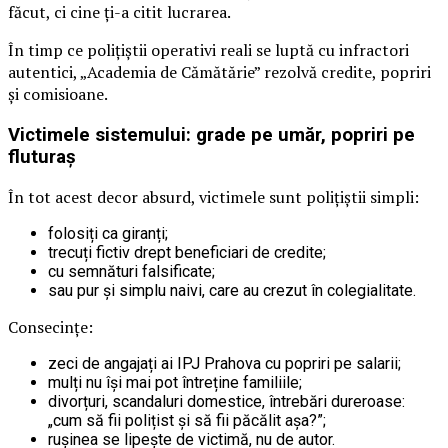
făcut, ci cine ți-a citit lucrarea.
În timp ce polițiștii operativi reali se luptă cu infractori
autentici, „Academia de Cămătărie” rezolvă credite, popriri
și comisioane.
Victimele sistemului: grade pe umăr, popriri pe
fluturaș
În tot acest decor absurd, victimele sunt polițiștii simpli:
folosiți ca giranți;
trecuți fictiv drept beneficiari de credite;
cu semnături falsificate;
sau pur și simplu naivi, care au crezut în colegialitate.
Consecințe:
zeci de angajați ai IPJ Prahova cu popriri pe salarii;
mulți nu își mai pot întreține familiile;
divorțuri, scandaluri domestice, întrebări dureroase:
„cum să fii polițist și să fii păcălit așa?”;
rușinea se lipește de victimă, nu de autor.