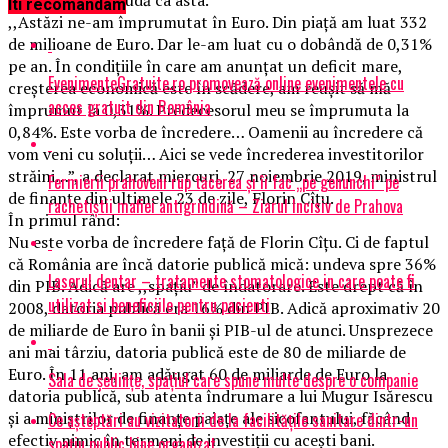
Iti recomandam
,,Astăzi ne-am împrumutat în Euro. Din piață am luat 332
de milioane de Euro. Dar le-am luat cu o dobândă de 0,31%
pe an. În condițiile în care am anunțat un deficit mare,
EvenimenteGratuite.ro promovează online evenimentele cu
creșterea economică este în scădere, am reușit să mă
acces gratuit din România
împrumut la 0,31%. Predecesorul meu se împrumuta la
0,84%. Este vorba de încredere… Oamenii au încredere că
vom veni cu soluții… Aici se vede încrederea investitorilor
străini…”, a declarat miercuri, 27 noiembrie 2019, ministrul
Fermierii prahoveni rup tăcerea și îi fac „pe genunchi” pe
de finanțe din ultimele 23 de zile, Florin Cîțu.
rachetiștii mafiei antigrindină – Ziarul Incisiv de Prahova
În primul rând:
Nu este vorba de încredere față de Florin Cîțu. Ci de faptul
că România are încă datorie publică mică: undeva spre 36%
Laserul dentar – tratamente stomatologice in care poate fi
din PIB. Adică are ,,spațiu” de îndatorare. Este drept că în
utilizat si beneficiile pentru pacienti
2008, datoria publică era 16% din PIB. Adică aproximativ 20
de miliarde de Euro în banii și PIB-ul de atunci. Unsprezece
ani mai târziu, datoria publică este de 80 de miliarde de
Euro. În 11 ani, am adăugat 60 de miliarde de Euro la
Sala de ședințe, spațiul care spune multe despre o companie
datoria publică, sub atenta îndrumare a lui Mugur Isărescu
și a miniștrilor de finanțe paiațe ale sicofantului, făcând
Ce așteptări au vizitatorii de la facilitățile sanitare dintr-un
efectiv nimic în termeni de investiții cu acești bani.
spațiu public bine organizat