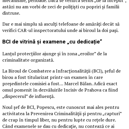
mecanisme, perioade. Dacă se verifica serios „de la început”,
astăzi nu am vorbi de zeci de polițiști cu popriri și familii
distruse.
Dar e mai simplu să asculți telefoane de amărâți decât să
verifici CAR-ul inspectoratului unde ai biroul la doi pași.
BCI de vitrină și examene „cu dedicație”
Lanțul protecțiilor ajunge și în zona „eroilor” de la
criminalitate organizată.
La Biroul de Combatere a Infracționalității (BCI), șeful de
birou a fost titularizat printr-un examen în care
președintele comisiei a fost… Marcel Bălan. Adică exact
omul pomenit în dezvăluirile Incisiv de Prahova ca fiind
„dispecerul” de influență.
Noul șef de BCI, Popescu, este cunoscut mai ales pentru
activitatea la Prevenirea Criminalității și pentru „capturi”
de crap în timpul liber, nu pentru lupte cu rețele dure.
Când examenele se dau cu dedicație, nu contează ce ai