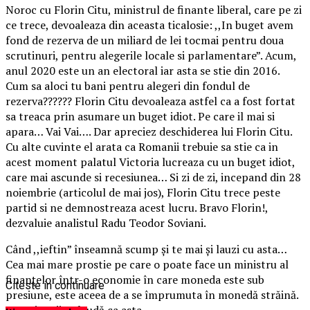
Noroc cu Florin Citu, ministrul de finante liberal, care pe zi
ce trece, devoaleaza din aceasta ticalosie: ,,In buget avem
fond de rezerva de un miliard de lei tocmai pentru doua
scrutinuri, pentru alegerile locale si parlamentare”. Acum,
anul 2020 este un an electoral iar asta se stie din 2016.
Cum sa aloci tu bani pentru alegeri din fondul de
rezerva?????? Florin Citu devoaleaza astfel ca a fost fortat
sa treaca prin asumare un buget idiot. Pe care il mai si
apara… Vai Vai…. Dar apreciez deschiderea lui Florin Citu.
Cu alte cuvinte el arata ca Romanii trebuie sa stie ca in
acest moment palatul Victoria lucreaza cu un buget idiot,
care mai ascunde si recesiunea… Si zi de zi, incepand din 28
noiembrie (articolul de mai jos), Florin Citu trece peste
partid si ne demnostreaza acest lucru. Bravo Florin!,
dezvaluie analistul Radu Teodor Soviani.
Când ,,ieftin” înseamnă scump și te mai și lauzi cu asta…
Cea mai mare prostie pe care o poate face un ministru al
finanțelor într-o economie în care moneda este sub
Citeste in continuare
presiune, este aceea de a se împrumuta în monedă străină.
Totuși, unii se laudă ca asta.