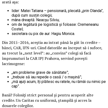
arată așa:
lider: Matei Tatiana – pensionară, plecată „prin Olanda”,
după cum susțin colegii;
mâna dreaptă: Neacșu Silviu;
om de legătură pe logistică și foloase: Cremeneanu
Costel;
secretara cu pix de aur: Hagiu Monica.
Din 2015–2016, aceștia au intrat până la gât în credite –
bănci, CAR, IFN-uri. Când datoriile au început să-i sufoce,
au trecut la „next level”: au „convins” colegi să facă
împrumuturi la CAR IPJ Prahova, servind povești
lacrimogene:
„am probleme grave de sănătate”;
„trebuie să iau repede o casă / o mașină”;
„mă ajuți acum, îți plătesc eu ratele, nu rămâi cu nimic pe
cap”.
Banii? Folosiți strict personal și pentru acoperit alte
credite. Un Caritas cu uniformă, ștampilă și acces la
dosarele colegilor.