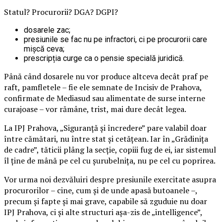
Statul? Procurorii? DGA? DGPI?
dosarele zac;
presiunile se fac nu pe infractori, ci pe procurorii care
mișcă ceva;
prescripția curge ca o pensie specială juridică.
Până când dosarele nu vor produce altceva decât praf pe
raft, pamfletele – fie ele semnate de Incisiv de Prahova,
confirmate de Mediasud sau alimentate de surse interne
curajoase – vor rămâne, trist, mai dure decât legea.
La IPJ Prahova, „Siguranță și încredere” pare valabil doar
între cămătari, nu între stat și cetățean. Iar în „Grădinița
de cadre”, tăticii plâng la secție, copiii fug de ei, iar sistemul
îl ține de mână pe cel cu șurubelnița, nu pe cel cu poprirea.
Vor urma noi dezvăluiri despre presiunile exercitate asupra
procurorilor – cine, cum și de unde apasă butoanele –,
precum și fapte și mai grave, capabile să zguduie nu doar
IPJ Prahova, ci și alte structuri așa-zis de „intelligence”,