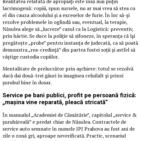
Realitatea relatată de apropiați este însă mai puțin
lacrimogenă: copiii, spun sursele, nu ar mai vrea să stea cu
el din cauza alcoolului și a exceselor de furie. În loc să-și
rezolve problemele în oglindă sau, eventual, la terapie,
Năsulea alege să „lucreze” cazul ca la Logistică: preventiv,
prin hârtie. Se duce la poliție să sifoneze, în speranța că își
pregătește „probe” pentru instanța de judecată, ca să poată
demonstra „rea-credință” din partea fostei soții și astfel să
câștige custodia copiilor.
Mentalitate de prelucrător prin așchiere: totul se rezolvă
dacă dai două-trei găuri în imaginea celuilalt și prinzi
șurubul bine în dosar.
Service pe bani publici, profit pe persoană fizică:
„mașina vine reparată, pleacă stricată”
În manualul „Academiei de Cămătărie”, capitolul „service &
șurubăreală” e predat chiar de Năsulea. Contractele de
service auto semnate în numele IPJ Prahova au fost ani de
zile o zonă gri, aproape neverificată. Practic, scenariul