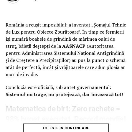
România a reușit imposibilul: a inventat „Șomajul Tehnic
de Lux pentru Obiecte Zburătoare”. În timp ce fermierii
își numără boabele de grindină de mărimea oului de
struț, băieții deștepți de la
AASNACP
(Autoritatea
ARTICOLE PE ACEIASI TEMA:
pentru Administrarea Sistemului Național Antigrindină
URMATORUL
și de Creștere a Precipitațiilor) au pus la punct o schemă
Incisiv de Prahova lanseaza, in curand, o platforma in
care toti jurnalistii locali si/sau din presa centrala, toti
atât de perfectă, încât și vrăjitoarele care aduc ploaia ar
„formatorii de opinie” si/sau toti detinatorii de site-uri
muri de invidie.
sa isi dovedeasca „capacitatea” de formatori de opinie
si sa prezinte diplomele reale obtinute care ii
Concluzia este oficială, sub antet guvernamental:
recomanda
Sistemul nu trage, nu protejează, dar încasează tot!
NU RATATI
Asemanarile dintre Gheorghe Ciuhandu, Constantin
Matematica de birt: Zero rachete =
Boşcodeală, Gheorghe Anghel si Andrei Volosevici/Fapte
98% buget executat. Record mondial
penale identice dar solutie a instantei diferita doar in
cazul primarului PNL reales – Andrei Volosevici?
de „mers în gol” pe bani publici
CITESTE IN CONTINUARE