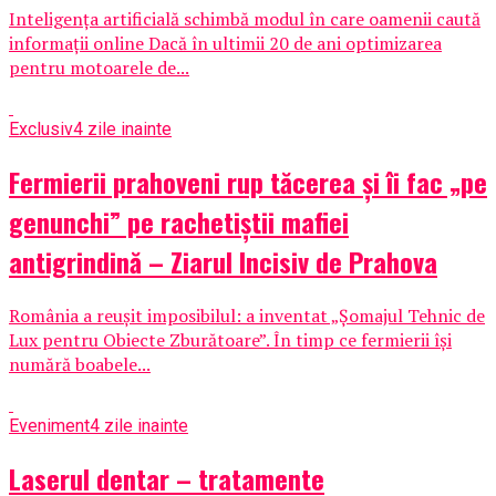
Inteligența artificială schimbă modul în care oamenii caută
informații online Dacă în ultimii 20 de ani optimizarea
pentru motoarele de...
Exclusiv
4 zile inainte
Fermierii prahoveni rup tăcerea și îi fac „pe
genunchi” pe rachetiștii mafiei
antigrindină – Ziarul Incisiv de Prahova
România a reușit imposibilul: a inventat „Șomajul Tehnic de
Lux pentru Obiecte Zburătoare”. În timp ce fermierii își
numără boabele...
Eveniment
4 zile inainte
Laserul dentar – tratamente