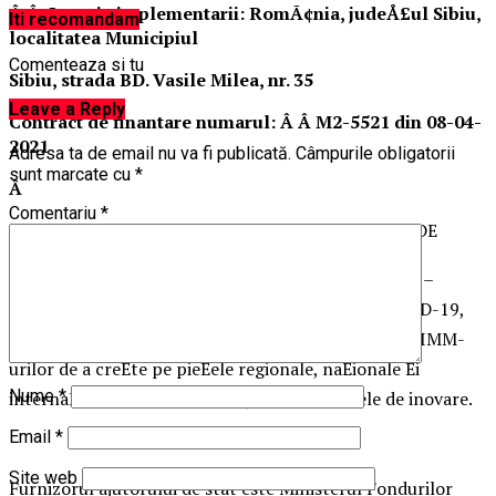
Â Â Locatia implementarii: RomÃ¢nia, judeÅ£ul Sibiu,
Iti recomandam
localitatea Municipiul
Comenteaza si tu
Sibiu, strada BD. Vasile Milea, nr. 35
Leave a Reply
Contract de finantare numarul: Â Â M2-5521 din 08-04-
2021
Adresa ta de email nu va fi publicată.
Câmpurile obligatorii
sunt marcate cu
*
Â
Comentariu
*
Proiectul este cofinantat din FONDUL EUROPEAN DE
DEZVOLTARE REGIONALA prin PROGRAMUL
OPERATIONAL COMPETIVITATE, Axa prioritarÄ 3 –
Sprijinirea IMM-urilor ca reacÈie la pandemia COVID-19,
Prioritatea de investiÈii 3d – Sprijinirea capacitÄÈii IMM-
urilor de a creÈte pe pieÈele regionale, naÈionale Èi
Nume
*
internaÈionale Èi de a se angaja Ã®n procesele de inovare.
Email
*
Site web
Furnizorul ajutorului de stat este Ministerul Fondurilor