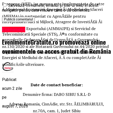
Europene (MFE), iar masura este implementata de catre
Salvează-mi numele, emailul și site-ul web în acest
Â Ministerul Economiei, Energiei Åi Mediului de Afaceri
navigator pentru data viitoare când o să comentez.
(MEEMA) in parteneriat cu AgenÅ£iile pentru
Intreprinderi Mici si Mijlocii, Atragere de InvestiÅ£ii Åi
Promovare a Exportului (AIMMAIPE) si Serviciul de
Eveniment
Telecominicatii Speciale (STS), Ã®n conformitate cu
prevederile OrdonanÅ£ei de UrgenÅ£Ä a Guvernului
EvenimenteGratuite.ro promovează online
nr.130/2020 si ale Hotararii Guvernului nr.44/2020 privind
evenimentele cu acces gratuit din România
organizarea si functionarea Ministerului Economiei,
Energiei si Mediului de Afaceri, Â Â cu completÄrile Åi
modificÄrile ulterioare.
Publicat
Date de contact beneficiar:
acum 2 zile
Denumire firma: DABO SIBIU S.R.L-D
pe
Adresa: Romania, CisnÄdie, str. Str. ÅELIMBÄRULUI,
august 7, 2026
nr.70A, cam. 1, Judet Sibiu