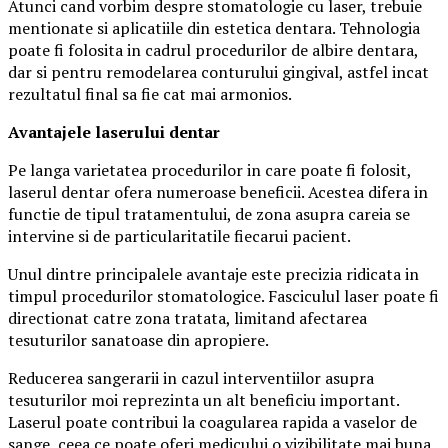
Atunci cand vorbim despre stomatologie cu laser, trebuie
mentionate si aplicatiile din estetica dentara. Tehnologia
poate fi folosita in cadrul procedurilor de albire dentara,
dar si pentru remodelarea conturului gingival, astfel incat
rezultatul final sa fie cat mai armonios.
Avantajele laserului dentar
Pe langa varietatea procedurilor in care poate fi folosit,
laserul dentar ofera numeroase beneficii. Acestea difera in
functie de tipul tratamentului, de zona asupra careia se
intervine si de particularitatile fiecarui pacient.
Unul dintre principalele avantaje este precizia ridicata in
timpul procedurilor stomatologice. Fasciculul laser poate fi
directionat catre zona tratata, limitand afectarea
tesuturilor sanatoase din apropiere.
Reducerea sangerarii in cazul interventiilor asupra
tesuturilor moi reprezinta un alt beneficiu important.
Laserul poate contribui la coagularea rapida a vaselor de
sange, ceea ce poate oferi medicului o vizibilitate mai buna