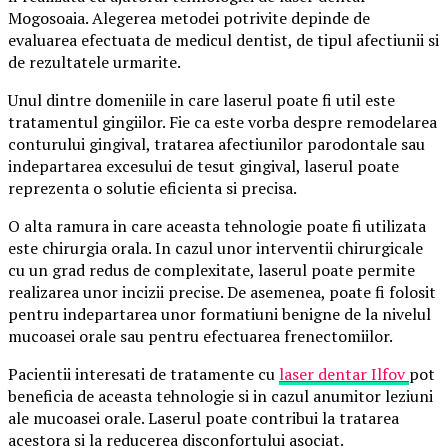
Mogosoaia. Alegerea metodei potrivite depinde de
evaluarea efectuata de medicul dentist, de tipul afectiunii si
de rezultatele urmarite.
Unul dintre domeniile in care laserul poate fi util este
tratamentul gingiilor. Fie ca este vorba despre remodelarea
conturului gingival, tratarea afectiunilor parodontale sau
indepartarea excesului de tesut gingival, laserul poate
reprezenta o solutie eficienta si precisa.
O alta ramura in care aceasta tehnologie poate fi utilizata
este chirurgia orala. In cazul unor interventii chirurgicale
cu un grad redus de complexitate, laserul poate permite
realizarea unor incizii precise. De asemenea, poate fi folosit
pentru indepartarea unor formatiuni benigne de la nivelul
mucoasei orale sau pentru efectuarea frenectomiilor.
Pacientii interesati de tratamente cu
laser dentar Ilfov
pot
beneficia de aceasta tehnologie si in cazul anumitor leziuni
ale mucoasei orale. Laserul poate contribui la tratarea
acestora si la reducerea disconfortului asociat.