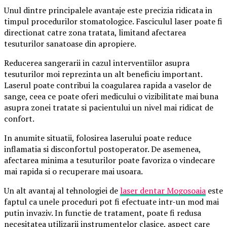
Unul dintre principalele avantaje este precizia ridicata in
timpul procedurilor stomatologice. Fasciculul laser poate fi
directionat catre zona tratata, limitand afectarea
tesuturilor sanatoase din apropiere.
Reducerea sangerarii in cazul interventiilor asupra
tesuturilor moi reprezinta un alt beneficiu important.
Laserul poate contribui la coagularea rapida a vaselor de
sange, ceea ce poate oferi medicului o vizibilitate mai buna
asupra zonei tratate si pacientului un nivel mai ridicat de
confort.
In anumite situatii, folosirea laserului poate reduce
inflamatia si disconfortul postoperator. De asemenea,
afectarea minima a tesuturilor poate favoriza o vindecare
mai rapida si o recuperare mai usoara.
Un alt avantaj al tehnologiei de
laser dentar Mogosoaia
este
faptul ca unele proceduri pot fi efectuate intr-un mod mai
putin invaziv. In functie de tratament, poate fi redusa
necesitatea utilizarii instrumentelor clasice, aspect care