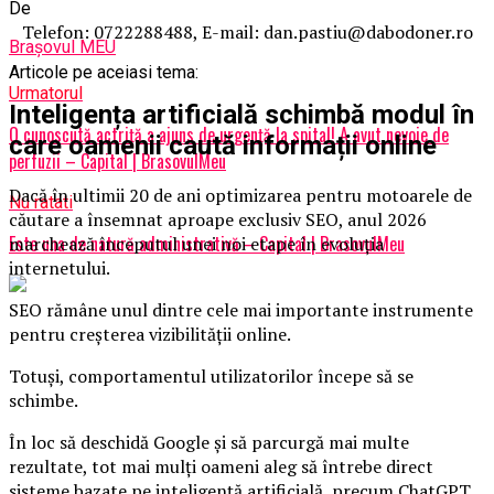
De
Telefon: 0722288488, E-mail: dan.pastiu@dabodoner.ro
Brașovul MEU
Articole pe aceiasi tema:
Urmatorul
Inteligența artificială schimbă modul în
O cunoscută actriță a ajuns de urgență la spital! A avut nevoie de
care oamenii caută informații online
perfuzii – Capital | BrasovulMeu
Dacă în ultimii 20 de ani optimizarea pentru motoarele de
Nu ratati
căutare a însemnat aproape exclusiv SEO, anul 2026
Este una de natură administrativă – Capital | BrasovulMeu
marchează începutul unei noi etape în evoluția
internetului.
SEO rămâne unul dintre cele mai importante instrumente
pentru creșterea vizibilității online.
Totuși, comportamentul utilizatorilor începe să se
schimbe.
În loc să deschidă Google și să parcurgă mai multe
rezultate, tot mai mulți oameni aleg să întrebe direct
sisteme bazate pe inteligență artificială, precum ChatGPT,