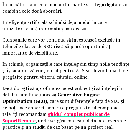
În următorii ani, cele mai performante strategii digitale vor
combina cele două abordări.
Inteligența artificială schimbă deja modul în care
utilizatorii caută informații și iau decizii.
Companiile care vor continua să investească exclusiv în
tehnicile clasice de SEO riscă să piardă oportunități
importante de vizibilitate.
În schimb, organizațiile care înțeleg din timp noile tendințe
și își adaptează conținutul pentru AI Search vor fi mai bine
pregătite pentru viitorul căutării online.
Dacă dorești să aprofundezi acest subiect și să înțelegi în
detaliu cum funcționează
Generative Engine
Optimization (GEO)
, care sunt diferențele față de SEO și
ce poți face concret pentru a pregăti site-ul companiei
tale, îți recomandăm
ghidul complet publicat de
SuportRemote
, unde vei găsi explicații detaliate, exemple
practice și un studiu de caz bazat pe un proiect real.