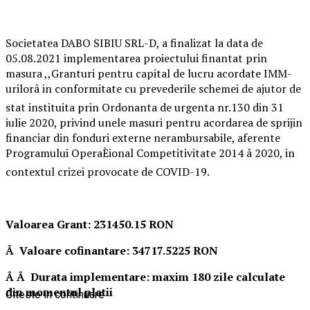
Societatea DABO SIBIU SRL-D, a finalizat la data de
05.08.2021 implementarea proiectului finantat prin
masura ,,Granturi pentru capital de lucru acordate IMM-
urilorâ in conformitate cu prevederile schemei de ajutor de
stat instituita prin Ordonanta de urgenta nr.130 din 31
iulie 2020, privind unele masuri pentru acordarea de sprijin
financiar din fonduri externe nerambursabile, aferente
Programului OperaÈional Competitivitate 2014 â 2020, in
contextul crizei provocate de COVID-19.
Valoarea Grant: 231450.15 RON
Â Valoare cofinantare: 34717.5225 RON
Â Â Durata implementare: maxim 180 zile calculate
din momentul platii
Citeste in continuare