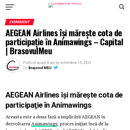
EVENIMENT
AEGEAN Airlines își mărește cota de
participaţie ȋn Animawings – Capital
| BrasovulMeu
Publicat
acum 5 ani
pe
octombrie 15, 2021
De
Brașovul MEU
AEGEAN Airlines își mărește cota de
participaţie ȋn Animawings
Aceasta este a doua fază a implicării AEGEAN ȋn
dezvoltarea
Animawings
, proces iniţiat ȋncă de la