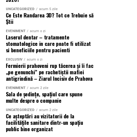
aflata in apropiere de Bucuresti, Dentosara pune la
cât mai bune în rezultatele motoarelor de căutare.
dispozitie informatii despre procedurile disponibile.
UNCATEGORIZED
acum 5 zile
Ce Este Randarea 3D? Tot ce Trebuie să
Detalii despre tratamentele cu laser dentar, precum si
În cazul motoarelor AI, obiectivul devine diferit.
Știi
despre alte servicii stomatologice, pot fi gasite pe
dentosara.ro
.
Companiile încearcă să fie incluse în răspunsurile
EVENIMENT
acum o zi
Laserul dentar – tratamente
generate automat.
stomatologice in care poate fi utilizat
si beneficiile pentru pacienti
Diferența este importantă.
EXCLUSIV
acum o zi
Fermierii prahoveni rup tăcerea și îi fac
SEO urmărește vizibilitatea într-o listă de rezultate.
„pe genunchi” pe rachetiștii mafiei
antigrindină – Ziarul Incisiv de Prahova
GEO urmărește ca informațiile publicate pe site să fie
considerate suficient de valoroase încât să fie utilizate
EVENIMENT
acum 2 zile
Sala de ședințe, spațiul care spune
atunci când inteligența artificială răspunde
multe despre o companie
utilizatorilor.
UNCATEGORIZED
acum 2 zile
Pentru antreprenori și magazine online, schimbarea nu
Ce așteptări au vizitatorii de la
presupune abandonarea SEO.
facilitățile sanitare dintr-un spațiu
public bine organizat
Din contră.