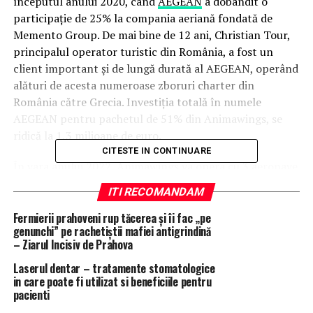
începutul anului 2020, când
AEGEAN
a dobândit o
participaţie de 25% la compania aeriană fondată de
Memento Group. De mai bine de 12 ani, Christian Tour,
principalul operator turistic din România, a fost un
client important și de lungă durată al AEGEAN, operând
alături de acesta numeroase zboruri charter din
România către Grecia. Investiția totală în numele
AEGEAN pentru pachetul de 51% din Animawings, se
ridică la 1,3 milioane de euro.
CITESTE IN CONTINUARE
În vara anului 2022, Animawings va opera cu 3
aeronave
provenite din flota AEGEAN. Programul de zbor va
ITI RECOMANDAM
sprijini în principal segmentul de agrement din
România, atât cu zboruri charter, cât și cu zboruri
Fermierii prahoveni rup tăcerea și îi fac „pe
genunchi” pe rachetiștii mafiei antigrindină
regulate. Programul pentru 2022 va fi anunțat până la
– Ziarul Incisiv de Prahova
jumătatea lunii noiembrie și este de așteptat să sprijine
și mai mult turismul către Grecia şi zona Mediteranei.
Laserul dentar – tratamente stomatologice
in care poate fi utilizat si beneficiile pentru
AEGEAN va supraveghea și sprijini activităţile
pacienti
operaționale, în timp ce aspectele comerciale vor