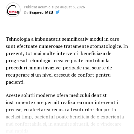
încrezători că extinderea parteneriatului cu AEGEAN va
Publicat
acum o zi
pe
august 5, 2026
aduce multe beneficii în sensul de a impune compania
De
Brașovul MEU
noastră ca un jucător de top pe piața aviatică locală și
regională. Implicarea AEGEAN va continua și va crește
în următoarea perioadă, aducând sprijin și know-how ȋn
toate departamentele companiei noastre, prin
Tehnologia a imbunatatit semnificativ modul in care
specialiști cu o vastă experiență în diverse procese și
sunt efectuate numeroase tratamente stomatologice. In
sisteme specifice aviației. Animawings va rămâne o
prezent, tot mai multe interventii beneficiaza de
societate comercială românească, cu centrul
progresul tehnologic, ceea ce poate contribui la
operaţional ȋn ţara noastră alături de toate celelalte
proceduri minim invazive, perioade mai scurte de
divizii ale Memento Group şi va opera ȋn continuare, cu
recuperare si un nivel crescut de confort pentru
mândrie, sub steagul României.”
pacienti.
Despre Animawings
Aceste solutii moderne ofera medicului dentist
instrumente care permit realizarea unor interventii
Înființată în anul 2019, Animawings operează zboruri
precise, cu afectarea redusa a tesuturilor din jur. In
regulate și charter către cele mai populare destinații din
acelasi timp, pacientul poate beneficia de o experienta
Europa și Africa. Compania și-a luat angajamentul să
mai confortabila si, in anumite situatii, de o vindecare
ofere clienților săi experiența zborului cu avionul la un
mai rapida.