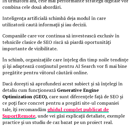
În următorii ani, cele mai performante strategii digitale vor
combina cele două abordări.
Inteligența artificială schimbă deja modul în care
utilizatorii caută informații și iau decizii.
Companiile care vor continua să investească exclusiv în
tehnicile clasice de SEO riscă să piardă oportunități
importante de vizibilitate.
În schimb, organizațiile care înțeleg din timp noile tendințe
și își adaptează conținutul pentru AI Search vor fi mai bine
pregătite pentru viitorul căutării online.
Dacă dorești să aprofundezi acest subiect și să înțelegi în
detaliu cum funcționează
Generative Engine
Optimization (GEO)
, care sunt diferențele față de SEO și
ce poți face concret pentru a pregăti site-ul companiei
tale, îți recomandăm
ghidul complet publicat de
SuportRemote
, unde vei găsi explicații detaliate, exemple
practice și un studiu de caz bazat pe un proiect real.