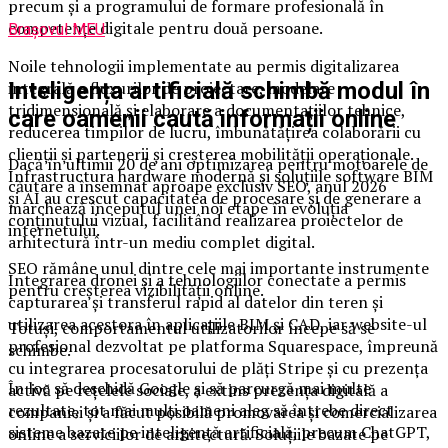
precum și a programului de formare profesională în
competențe digitale pentru două persoane.
Brașovul MEU
Noile tehnologii implementate au permis digitalizarea
integrală a fluxurilor de proiectare, modelare
Inteligența artificială schimbă modul în
tridimensională și elaborare a documentațiilor tehnice,
care oamenii caută informații online
reducerea timpilor de lucru, îmbunătățirea colaborării cu
clienții și partenerii și creșterea mobilității operaționale.
Dacă în ultimii 20 de ani optimizarea pentru motoarele de
Infrastructura hardware modernă și soluțiile software BIM
căutare a însemnat aproape exclusiv SEO, anul 2026
și AI au crescut capacitatea de procesare și de generare a
marchează începutul unei noi etape în evoluția
conținutului vizual, facilitând realizarea proiectelor de
internetului.
arhitectură într-un mediu complet digital.
SEO rămâne unul dintre cele mai importante instrumente
Integrarea dronei și a tehnologiilor conectate a permis
pentru creșterea vizibilității online.
capturarea și transferul rapid al datelor din teren și
utilizarea acestora în aplicațiile BIM și CAD, iar website-ul
Totuși, comportamentul utilizatorilor începe să se
profesional dezvoltat pe platforma Squarespace, împreună
schimbe.
cu integrarea procesatorului de plăți Stripe și cu prezența
În loc să deschidă Google și să parcurgă mai multe
activă pe rețelele sociale, a extins prezența digitală a
rezultate, tot mai mulți oameni aleg să întrebe direct
companiei și a făcut posibilă promovarea și comercializarea
sisteme bazate pe inteligență artificială, precum ChatGPT,
online a serviciilor de arhitectură. Soluțiile bazate pe