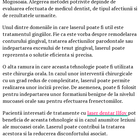
Mogosoaia. Alegerea metodei potrivite depinde de
evaluarea efectuata de medicul dentist, de tipul afectiunii si
de rezultatele urmarite.
Unul dintre domeniile in care laserul poate fi util este
tratamentul gingiilor. Fie ca este vorba despre remodelarea
conturului gingival, tratarea afectiunilor parodontale sau
indepartarea excesului de tesut gingival, laserul poate
reprezenta o solutie eficienta si precisa.
O alta ramura in care aceasta tehnologie poate fi utilizata
este chirurgia orala. In cazul unor interventii chirurgicale
cu un grad redus de complexitate, laserul poate permite
realizarea unor incizii precise. De asemenea, poate fi folosit
pentru indepartarea unor formatiuni benigne de la nivelul
mucoasei orale sau pentru efectuarea frenectomiilor.
Pacientii interesati de tratamente cu
laser dentar Ilfov
pot
beneficia de aceasta tehnologie si in cazul anumitor leziuni
ale mucoasei orale. Laserul poate contribui la tratarea
acestora si la reducerea disconfortului asociat.