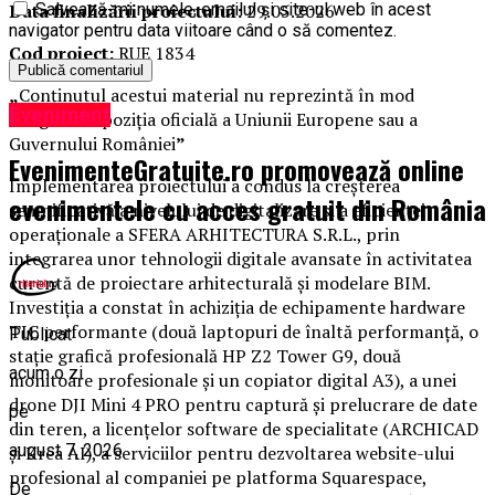
Data finalizării proiectului:
29.05.2026
Salvează-mi numele, emailul și site-ul web în acest
navigator pentru data viitoare când o să comentez.
Cod proiect:
RUE 1834
„
Conţinutul acestui material nu reprezintă în mod
Eveniment
obligatoriu poziţia oficială a Uniunii Europene sau a
Guvernului României
”
EvenimenteGratuite.ro promovează online
Implementarea proiectului a condus la creșterea
evenimentele cu acces gratuit din România
semnificativă a nivelului de digitalizare și a eficienței
operaționale a SFERA ARHITECTURA S.R.L., prin
integrarea unor tehnologii digitale avansate în activitatea
curentă de proiectare arhitecturală și modelare BIM.
Investiția a constat în achiziția de echipamente hardware
TIC performante (două laptopuri de înaltă performanță, o
Publicat
stație grafică profesională HP Z2 Tower G9, două
acum o zi
monitoare profesionale și un copiator digital A3), a unei
drone DJI Mini 4 PRO pentru captură și prelucrare de date
pe
din teren, a licențelor software de specialitate (ARCHICAD
august 7, 2026
și Krea AI), a serviciilor pentru dezvoltarea website-ului
profesional al companiei pe platforma Squarespace,
De