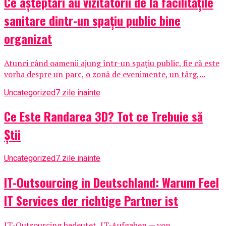
Ce așteptări au vizitatorii de la facilitățile
sanitare dintr-un spațiu public bine
organizat
Atunci când oamenii ajung într-un spațiu public, fie că este
vorba despre un parc, o zonă de evenimente, un târg,...
Uncategorized
7 zile inainte
Ce Este Randarea 3D? Tot ce Trebuie să
Știi
Uncategorized
7 zile inainte
IT-Outsourcing in Deutschland: Warum Feel
IT Services der richtige Partner ist
IT-Outsourcing bedeutet, IT-Aufgaben — von