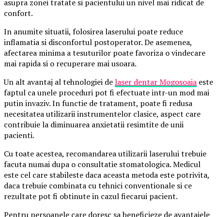
asupra zonei tratate si pacientului un nivel mai ridicat de
confort.
In anumite situatii, folosirea laserului poate reduce
inflamatia si disconfortul postoperator. De asemenea,
afectarea minima a tesuturilor poate favoriza o vindecare
mai rapida si o recuperare mai usoara.
Un alt avantaj al tehnologiei de
laser dentar Mogosoaia
este
faptul ca unele proceduri pot fi efectuate intr-un mod mai
putin invaziv. In functie de tratament, poate fi redusa
necesitatea utilizarii instrumentelor clasice, aspect care
contribuie la diminuarea anxietatii resimtite de unii
pacienti.
Cu toate acestea, recomandarea utilizarii laserului trebuie
facuta numai dupa o consultatie stomatologica. Medicul
este cel care stabileste daca aceasta metoda este potrivita,
daca trebuie combinata cu tehnici conventionale si ce
rezultate pot fi obtinute in cazul fiecarui pacient.
Pentru persoanele care doresc sa beneficieze de avantajele