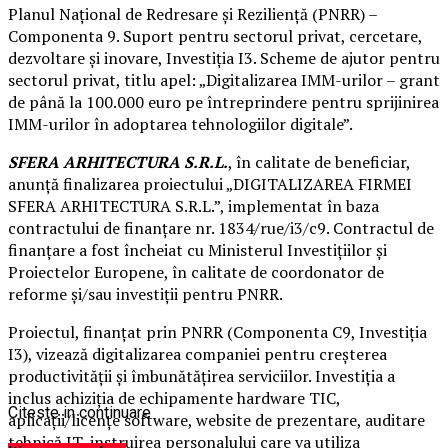
Planul Naţional de Redresare și Rezilienţă (PNRR) –
Componenta 9. Suport pentru sectorul privat, cercetare,
dezvoltare și inovare, Investiţia I3. Scheme de ajutor pentru
sectorul privat, titlu apel: „Digitalizarea IMM-urilor – grant
de până la 100.000 euro pe întreprindere pentru sprijinirea
IMM-urilor în adoptarea tehnologiilor digitale”.
SFERA ARHITECTURA S.R.L.
, în calitate de beneficiar,
anunță finalizarea proiectului „DIGITALIZAREA FIRMEI
SFERA ARHITECTURA S.R.L.”, implementat în baza
contractului de finanțare nr. 1834/rue/i3/c9. Contractul de
finanțare a fost încheiat cu Ministerul Investițiilor și
Proiectelor Europene, în calitate de coordonator de
reforme și/sau investiții pentru PNRR.
Proiectul, finanțat prin PNRR (Componenta C9, Investiția
I3), vizează digitalizarea companiei pentru creșterea
productivității și îmbunătățirea serviciilor. Investiția a
inclus achiziția de echipamente hardware TIC,
Citeste in continuare
aplicații/licențe software, website de prezentare, auditare
tehnică IT, instruirea personalului care va utiliza