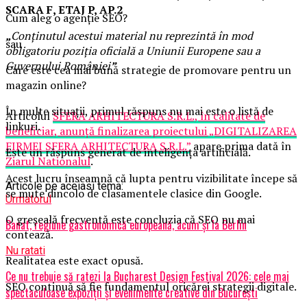
SCARA F, ETAJ P, AP.2
Cum aleg o agenție SEO?
„
Conţinutul acestui material nu reprezintă în mod
sau
obligatoriu poziţia oficială a Uniunii Europene sau a
Guvernului României
”
Care este cea mai bună strategie de promovare pentru un
magazin online?
În multe situații, primul răspuns nu mai este o listă de
Articolul
SFERA ARHITECTURA S.R.L., în calitate de
linkuri.
beneficiar, anunță finalizarea proiectului „DIGITALIZAREA
FIRMEI SFERA ARHITECTURA S.R.L.”
apare prima dată în
Este un răspuns generat de inteligența artificială.
Ziarul Nationalul
.
Acest lucru înseamnă că lupta pentru vizibilitate începe să
Articole pe aceiasi tema:
se mute dincolo de clasamentele clasice din Google.
Urmatorul
O greșeală frecventă este concluzia că SEO nu mai
Banat, regiune gastronomică europeană, acum și la Berlin
contează.
Nu ratati
Realitatea este exact opusă.
Ce nu trebuie să ratezi la Bucharest Design Festival 2026: cele mai
SEO continuă să fie fundamentul oricărei strategii digitale.
spectaculoase expoziții și evenimente creative din București