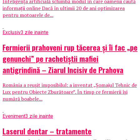
Inteligența artificială schimbă modul în care oamenii caută
informații online Dacă în ultimii 20 de ani optimizarea
pentru motoarele de...
Exclusiv
3 zile inainte
Fermierii prahoveni rup tăcerea și îi fac „pe
genunchi” pe rachetiștii mafiei
antigrindină – Ziarul Incisiv de Prahova
România a reușit imposibilul: a inventat „Șomajul Tehnic de
Lux pentru Obiecte Zburătoare”. În timp ce fermierii își
numără boabele...
Eveniment
3 zile inainte
Laserul dentar – tratamente