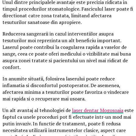
Unul dintre principalele avantaje este precizia ridicata in
timpul procedurilor stomatologice. Fasciculul laser poate fi
directionat catre zona tratata, limitand afectarea
tesuturilor sanatoase din apropiere.
Reducerea sangerarii in cazul interventiilor asupra
tesuturilor moi reprezinta un alt beneficiu important.
Laserul poate contribui la coagularea rapida a vaselor de
sange, ceea ce poate oferi medicului o vizibilitate mai buna
asupra zonei tratate si pacientului un nivel mai ridicat de
confort.
In anumite situatii, folosirea laserului poate reduce
inflamatia si disconfortul postoperator. De asemenea,
afectarea minima a tesuturilor poate favoriza o vindecare
mai rapida si o recuperare mai usoara.
Un alt avantaj al tehnologiei de
laser dentar Mogosoaia
este
faptul ca unele proceduri pot fi efectuate intr-un mod mai
putin invaziv. In functie de tratament, poate fi redusa
necesitatea utilizarii instrumentelor clasice, aspect care