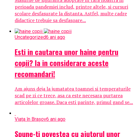
Masurile de siguranta adoptate in tara noastra in
perioada pandemiei includ, printre altele, si cursuri
scolare desfasurate la distanta. Astfel, multe cadre
didactice trebuie sa desfasoare...
Uncategorized
6 ani ago
Esti in cautarea unor haine pentru
copii? Ia in considerare aceste
recomandari!
Am ajuns deja la jumatatea toamnei si temperaturile
scad pe zi ce trece, asa ca este necesara purtarea
articolelor groase. Daca esti parinte, primul gand se...
Viața în Brașov
6 ani ago
Spune-ti povestea cu ajutorul unor