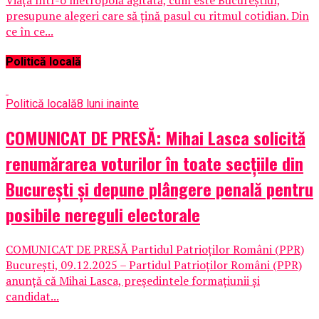
Viața într-o metropolă agitată, cum este Bucureștiul,
presupune alegeri care să țină pasul cu ritmul cotidian. Din
ce în ce...
Politică locală
Politică locală
8 luni inainte
COMUNICAT DE PRESĂ: Mihai Lasca solicită
renumărarea voturilor în toate secțiile din
București și depune plângere penală pentru
posibile nereguli electorale
COMUNICAT DE PRESĂ Partidul Patrioților Români (PPR)
București, 09.12.2025 – Partidul Patrioților Români (PPR)
anunță că Mihai Lasca, președintele formațiunii și
candidat...