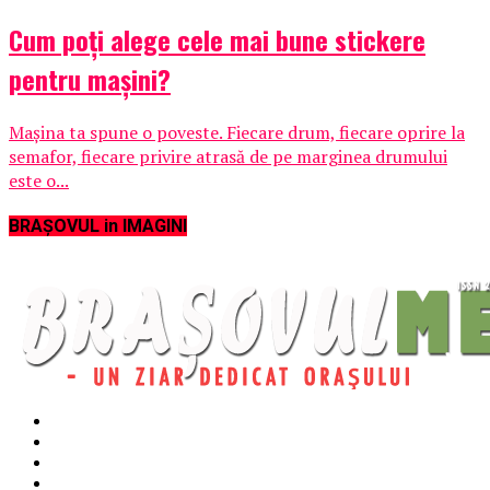
Cum poți alege cele mai bune stickere
pentru mașini?
Mașina ta spune o poveste. Fiecare drum, fiecare oprire la
semafor, fiecare privire atrasă de pe marginea drumului
este o...
BRAȘOVUL in IMAGINI