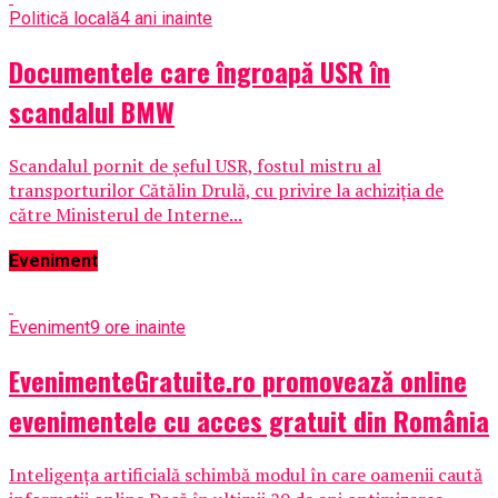
Politică locală
4 ani inainte
Documentele care îngroapă USR în
scandalul BMW
Scandalul pornit de șeful USR, fostul mistru al
transporturilor Cătălin Drulă, cu privire la achiziția de
către Ministerul de Interne...
Eveniment
Eveniment
9 ore inainte
EvenimenteGratuite.ro promovează online
evenimentele cu acces gratuit din România
Inteligența artificială schimbă modul în care oamenii caută