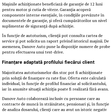
Mașinile achiziționate beneficiază de garanție de 12 luni
pentru motor și cutia de viteze. Garanția acoperă
componente interne esențiale, în condițiile prevăzute în
documentele de garanție, și oferă cumpărătorilor un nivel
suplimentar de siguranță după achiziție.
În funcție de autoturism, clienții pot consulta cartea de
service și pot solicita un raport privind istoricul mașinii. De
asemenea, Danove Auto pune la dispoziție numere de probe
pentru efectuarea unui test-drive.
Finanțare adaptată profilului fiecărui client
Majoritatea autoturismelor din stoc pot fi achiziționate
prin soluții de finanțare cu rate fixe. Oferta este calculată
individual, în funcție de profilul financiar al solicitantului,
iar în anumite situații achiziția poate fi realizată fără avans.
Danove Auto colaborează inclusiv cu persoane care au
contracte de muncă în străinătate, pensionari și, în funcție
de analiza dosarului, clienți care au avut un istoric negativ