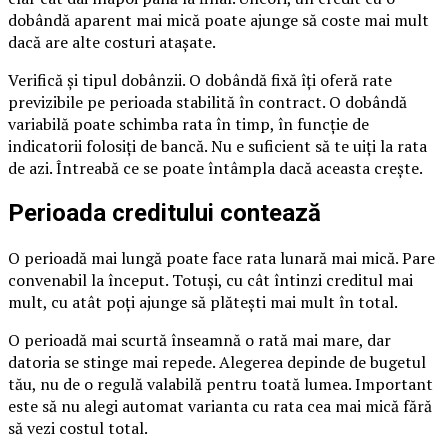
dobândă aparent mai mică poate ajunge să coste mai mult
dacă are alte costuri atașate.
Verifică și tipul dobânzii. O dobândă fixă îți oferă rate
previzibile pe perioada stabilită în contract. O dobândă
variabilă poate schimba rata în timp, în funcție de
indicatorii folosiți de bancă. Nu e suficient să te uiți la rata
de azi. Întreabă ce se poate întâmpla dacă aceasta crește.
Perioada creditului contează
O perioadă mai lungă poate face rata lunară mai mică. Pare
convenabil la început. Totuși, cu cât întinzi creditul mai
mult, cu atât poți ajunge să plătești mai mult în total.
O perioadă mai scurtă înseamnă o rată mai mare, dar
datoria se stinge mai repede. Alegerea depinde de bugetul
tău, nu de o regulă valabilă pentru toată lumea. Important
este să nu alegi automat varianta cu rata cea mai mică fără
să vezi costul total.