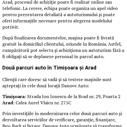
Arad, procesul de achiziție poate fi realizat online sau
telefonic. La cerere, echipa poate organiza un apel video
pentru prezentarea detaliată a autoturismului și poate
oferi informațiile necesare pentru alegerea modelului
potrivit.
După finalizarea documentelor, mașina poate fi livrată
gratuit la domiciliul clientului, oriunde în România. Astfel,
cumpărătorii pot selecta și achiziționa un autoturism fără a
fi obligați să se deplaseze personal în parcul auto.
Două parcuri auto în Timișoara și Arad
Clienții care doresc să vadă și să testeze mașinile sunt
așteptați în cele două locații Danove Auto:
Timișoara:
Strada Ion Ionescu de la Brad nr. 29, Poarta 2
Arad:
Calea Aurel Vlaicu nr. 275C
Prin investițiile în modernizarea celor două parcuri auto și
dezvoltarea serviciilor de verificare, garanție, finanțare,
Buy-Back și livrare, Danove Auto urmărește să transforme