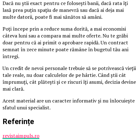
Dacă nu știi exact pentru ce folosești banii, dacă rata îți
lasă prea puțin spațiu de manevră sau dacă ai deja mai
multe datorii, poate fi mai sănătos să amâni.
Poți începe prin a reduce suma dorită, a mai economisi
câteva luni sau a compara mai multe oferte. Nu te grăbi
doar pentru că ai primit o aprobare rapidă. Un contract
semnat în zece minute poate rămâne în bugetul tău ani
întregi.
Un credit de nevoi personale trebuie să se potrivească vieții
tale reale, nu doar calculelor de pe hârtie. Când știi cât
împrumuți, cât plătești și ce riscuri îți asumi, decizia devine
mai clară.
Acest material are un caracter informativ și nu înlocuiește
sfatul unui specialist.
Referințe
revistaimpuls.ro