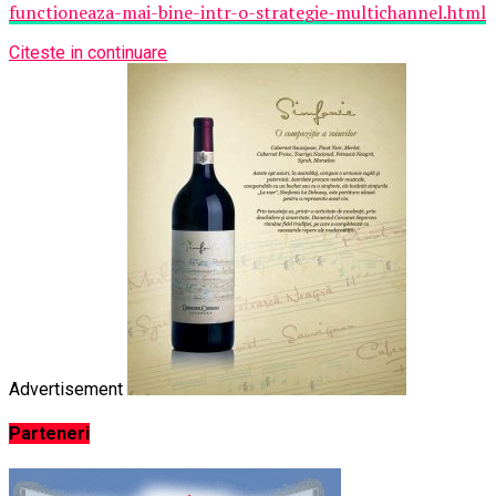
functioneaza-mai-bine-intr-o-strategie-multichannel.html
Citeste in continuare
Advertisement
Parteneri