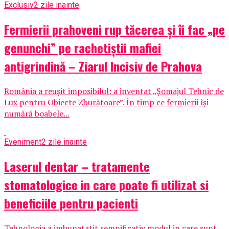
Exclusiv
2 zile inainte
Fermierii prahoveni rup tăcerea și îi fac „pe
genunchi” pe rachetiștii mafiei
antigrindină – Ziarul Incisiv de Prahova
România a reușit imposibilul: a inventat „Șomajul Tehnic de
Lux pentru Obiecte Zburătoare”. În timp ce fermierii își
numără boabele...
Eveniment
2 zile inainte
Laserul dentar – tratamente
stomatologice in care poate fi utilizat si
beneficiile pentru pacienti
Tehnologia a imbunatatit semnificativ modul in care sunt