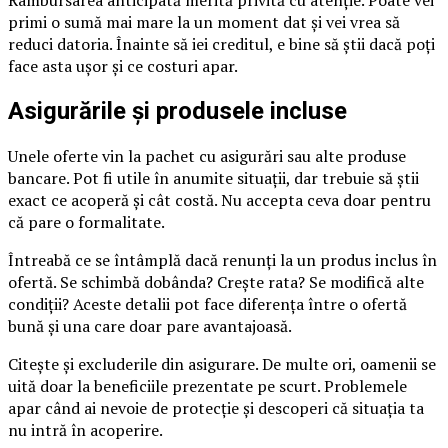
Rambursarea anticipată merită privită cu atenție. Poate vei
primi o sumă mai mare la un moment dat și vei vrea să
reduci datoria. Înainte să iei creditul, e bine să știi dacă poți
face asta ușor și ce costuri apar.
Asigurările și produsele incluse
Unele oferte vin la pachet cu asigurări sau alte produse
bancare. Pot fi utile în anumite situații, dar trebuie să știi
exact ce acoperă și cât costă. Nu accepta ceva doar pentru
că pare o formalitate.
Întreabă ce se întâmplă dacă renunți la un produs inclus în
ofertă. Se schimbă dobânda? Crește rata? Se modifică alte
condiții? Aceste detalii pot face diferența între o ofertă
bună și una care doar pare avantajoasă.
Citește și excluderile din asigurare. De multe ori, oamenii se
uită doar la beneficiile prezentate pe scurt. Problemele
apar când ai nevoie de protecție și descoperi că situația ta
nu intră în acoperire.