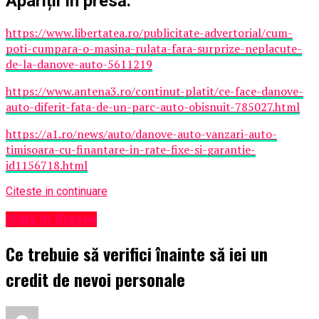
Apariții în presă:
https://www.libertatea.ro/publicitate-advertorial/cum-
poti-cumpara-o-masina-rulata-fara-surprize-neplacute-
de-la-danove-auto-5611219
https://www.antena3.ro/continut-platit/ce-face-danove-
auto-diferit-fata-de-un-parc-auto-obisnuit-785027.html
https://a1.ro/news/auto/danove-auto-vanzari-auto-
timisoara-cu-finantare-in-rate-fixe-si-garantie-
id1156718.html
Citeste in continuare
Viața în Brașov
Ce trebuie să verifici înainte să iei un
credit de nevoi personale