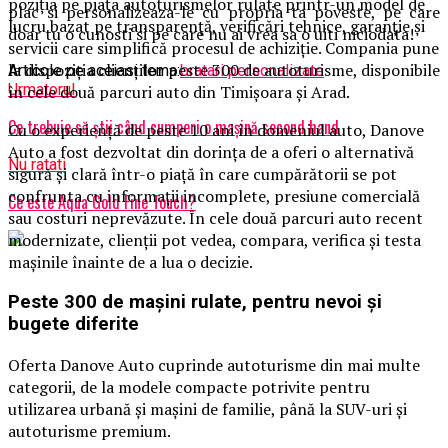
poziția pe piața autoturismelor rulate printr-un model de
plac si personalizeaza-le cu propria ta poveste, pe care
lucru bazat pe transparență, verificări tehnice, garanție și
doar tu o cunosti si pe care nu ai vrea sa o uiti niciodata!
servicii care simplifică procesul de achiziție. Compania pune
la dispoziția clienților peste 300 de autoturisme, disponibile
Articole pe aceiasi tema:
bratari personalizate
Urmatorul
în cele două parcuri auto din Timișoara și Arad.
Ce trebuie să știi când cumperi o mașină second hand
Cu o experiență de peste 10 ani în domeniul auto, Danove
Auto a fost dezvoltat din dorința de a oferi o alternativă
Nu ratati
sigură și clară într-o piață în care cumpărătorii se pot
confrunta cu informații incomplete, presiune comercială
Ce este Aqua Gold Fine Touch?
sau costuri neprevăzute. În cele două parcuri auto recent
modernizate, clienții pot vedea, compara, verifica și testa
mașinile înainte de a lua o decizie.
Peste 300 de mașini rulate, pentru nevoi și
bugete diferite
Oferta Danove Auto cuprinde autoturisme din mai multe
categorii, de la modele compacte potrivite pentru
utilizarea urbană și mașini de familie, până la SUV-uri și
autoturisme premium.