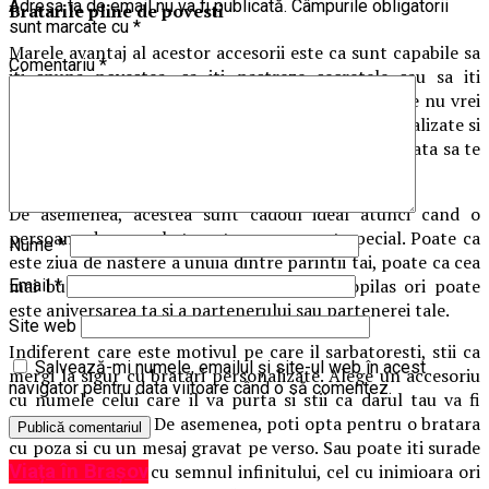
Adresa ta de email nu va fi publicată.
Câmpurile obligatorii
Bratarile pline de povesti
sunt marcate cu
*
Marele avantaj al acestor accesorii este ca sunt capabile sa
Comentariu
*
iti spuna povestea, sa iti pastreze secretele sau sa iti
reaminteasca pentru totdeauna de aspecte pe care nu vrei
sa le uiti. Inspira-te din modelele de bratari personalizate si
creeaza o bijuterie de care nu iti vei mai dori niciodata sa te
desparti.
De asemenea, acestea sunt cadoul ideal atunci cand o
persoana draga sarbatoreste un moment special. Poate ca
Nume
*
este ziua de nastere a unuia dintre parintii tai, poate ca cea
mai buna prietena tocmai a nascut un copilas ori poate
Email
*
este aniversarea ta si a partenerului sau partenerei tale.
Site web
Indiferent care este motivul pe care il sarbatoresti, stii ca
Salvează-mi numele, emailul și site-ul web în acest
mergi la sigur cu bratari personalizate. Alege un accesoriu
navigator pentru data viitoare când o să comentez.
cu numele celui care il va purta si stii ca darul tau va fi
primit cu bucurie. De asemenea, poti opta pentru o bratara
cu poza si cu un mesaj gravat pe verso. Sau poate iti surade
Viața în Brașov
mai tare modelul cu semnul infinitului, cel cu inimioara ori