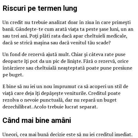
Riscuri pe termen lung
Un credit nu trebuie analizat doar în ziua în care primești
banii. Gândește-te cum arată viața ta peste șase luni, un an
sau trei ani. Poți plăti rata dacă apar cheltuieli medicale,
dacă se strică mașina sau dacă venitul tău scade?
Un fond de rezervă ajută mult. Chiar și câteva rate puse
deoparte îți pot da un pic de liniște. Fără o rezervă, orice
întârziere sau cheltuială neașteptată poate pune presiune
pe buget.
E bine să nu iei un nou împrumut ca să acoperi un stil de
viață care deja îți depășește veniturile. Creditul poate
rezolva o nevoie punctuală, dar nu repară un buget
dezechilibrat. Acolo trebuie lucrat separat.
Când mai bine amâni
Uneori, cea mai bună decizie este să nu iei creditul imediat.