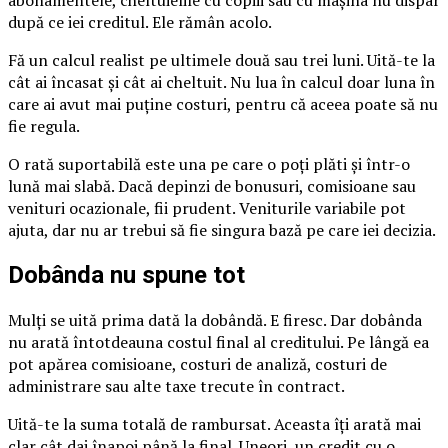
după ce iei creditul. Ele rămân acolo.
Fă un calcul realist pe ultimele două sau trei luni. Uită-te la
cât ai încasat și cât ai cheltuit. Nu lua în calcul doar luna în
care ai avut mai puține costuri, pentru că aceea poate să nu
fie regula.
O rată suportabilă este una pe care o poți plăti și într-o
lună mai slabă. Dacă depinzi de bonusuri, comisioane sau
venituri ocazionale, fii prudent. Veniturile variabile pot
ajuta, dar nu ar trebui să fie singura bază pe care iei decizia.
Dobânda nu spune tot
Mulți se uită prima dată la dobândă. E firesc. Dar dobânda
nu arată întotdeauna costul final al creditului. Pe lângă ea
pot apărea comisioane, costuri de analiză, costuri de
administrare sau alte taxe trecute în contract.
Uită-te la suma totală de rambursat. Aceasta îți arată mai
clar cât dai înapoi până la final. Uneori, un credit cu o