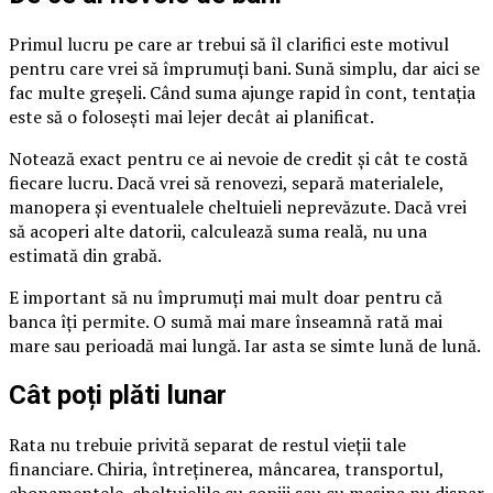
Primul lucru pe care ar trebui să îl clarifici este motivul
pentru care vrei să împrumuți bani. Sună simplu, dar aici se
fac multe greșeli. Când suma ajunge rapid în cont, tentația
este să o folosești mai lejer decât ai planificat.
Notează exact pentru ce ai nevoie de credit și cât te costă
fiecare lucru. Dacă vrei să renovezi, separă materialele,
manopera și eventualele cheltuieli neprevăzute. Dacă vrei
să acoperi alte datorii, calculează suma reală, nu una
estimată din grabă.
E important să nu împrumuți mai mult doar pentru că
banca îți permite. O sumă mai mare înseamnă rată mai
mare sau perioadă mai lungă. Iar asta se simte lună de lună.
Cât poți plăti lunar
Rata nu trebuie privită separat de restul vieții tale
financiare. Chiria, întreținerea, mâncarea, transportul,
abonamentele, cheltuielile cu copiii sau cu mașina nu dispar