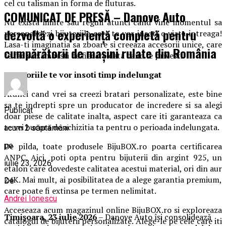
cel cu talisman in forma de fluturas.
COMUNICAT DE PRESĂ – Danove Auto
Nu exista limite sau reguli atunci cand vine momentul sa
dezvoltă o experiență completă pentru
personalizezi bijuteriile care te vor insoti o viata intreaga!
Lasa-ti imaginatia sa zboare si creeaza accesorii unice, care
cumpărătorii de mașini rulate din România
te fac sa zambesti de fiecare data cand le privesti.
Accesoriile te vor insoti timp indelungat
Atunci cand vrei sa creezi bratari personalizate, este bine
sa te indrepti spre un producator de incredere si sa alegi
Publicat
doar piese de calitate inalta, aspect care iti garanteaza ca
te vei bucura de achizitia ta pentru o perioada indelungata.
acum 2 săptămâni
pe
De pilda, toate produsele BijuBOX.ro poarta certificarea
ANPC. Aici, poti opta pentru bijuterii din argint 925, un
iulie 23, 2026
etalon care dovedeste calitatea acestui material, ori din aur
24K. Mai mult, ai posibilitatea de a alege garantia premium,
De
care poate fi extinsa pe termen nelimitat.
Andrei Ionescu
Acceseaza acum magazinul online BijuBOX.ro si exploreaza
Timișoara, 23 iulie 2026
– Danove Auto își consolidează
catalogul de bijuterii personalizate. Alege-le pe cele care iti