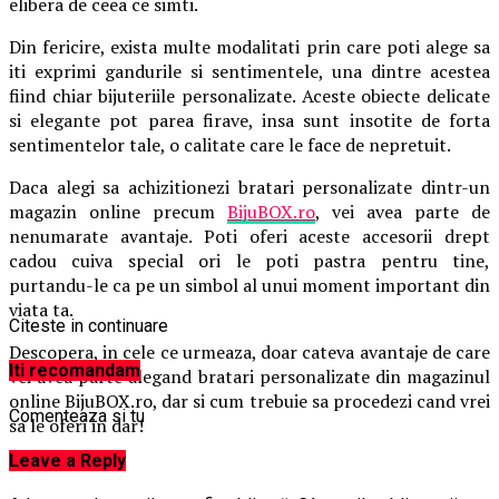
elibera de ceea ce simti.
Din fericire, exista multe modalitati prin care poti alege sa
iti exprimi gandurile si sentimentele, una dintre acestea
fiind chiar bijuteriile personalizate. Aceste obiecte delicate
si elegante pot parea firave, insa sunt insotite de forta
sentimentelor tale, o calitate care le face de nepretuit.
Daca alegi sa achizitionezi bratari personalizate dintr-un
magazin online precum
BijuBOX.ro
, vei avea parte de
nenumarate avantaje. Poti oferi aceste accesorii drept
cadou cuiva special ori le poti pastra pentru tine,
purtandu-le ca pe un simbol al unui moment important din
viata ta.
Citeste in continuare
Descopera, in cele ce urmeaza, doar cateva avantaje de care
Iti recomandam
vei avea parte alegand bratari personalizate din magazinul
online BijuBOX.ro, dar si cum trebuie sa procedezi cand vrei
Comenteaza si tu
sa le oferi in dar!
Leave a Reply