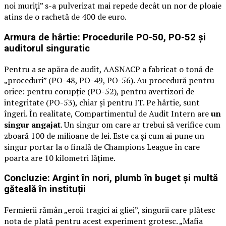
noi muriți” s-a pulverizat mai repede decât un nor de ploaie
atins de o rachetă de 400 de euro.
Armura de hârtie: Procedurile PO-50, PO-52 și
auditorul singuratic
Pentru a se apăra de audit, AASNACP a fabricat o tonă de
„proceduri” (PO-48, PO-49, PO-56). Au procedură pentru
orice: pentru corupție (PO-52), pentru avertizori de
integritate (PO-53), chiar și pentru IT. Pe hârtie, sunt
îngeri. În realitate, Compartimentul de Audit Intern are
un
singur angajat
. Un singur om care ar trebui să verifice cum
zboară 100 de milioane de lei. Este ca și cum ai pune un
singur portar la o finală de Champions League în care
poarta are 10 kilometri lățime.
Concluzie: Argint în nori, plumb în buget și multă
găteală în instituții
Fermierii rămân „eroii tragici ai gliei”, singurii care plătesc
nota de plată pentru acest experiment grotesc. „Mafia