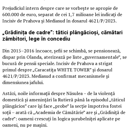
Prejudiciul intern despre care se vorbește se apropie de
600.000 de euro, separat de cei 1,7 milioane lei indicați de
Incisiv de Prahova și Mediasud în dosarul 4621/P/2023.
„Grădinița de cadre”: tătici plângăcioși, cămătari
zâmbitori, lege în concediu
Din 2015–2016 încoace, șefii se schimbă, se pensionează,
dispar prin Olanda, aterizează pe liste „guvernamentale”, se
bucură de pensii speciale. Incisiv de Prahova a strigat
primul despre „Caracatița WHITE TOWER” și dosarul
4621/P/2023. Mediasud a confirmat mecanismele și
dimensiunea jafului.
Astăzi, noile informații despre Năsulea – de la violență
domestică și amenințări la Rutieră până la episodul „tăticul
plângăcios” care își face „probe” la secție împotriva fostei
soții – arată că „Academia de Cămătărie” are și „Grădiniță de
cadre”: oameni crescuți în logica șurubelniței aplicate pe
oameni, nu pe mașini.