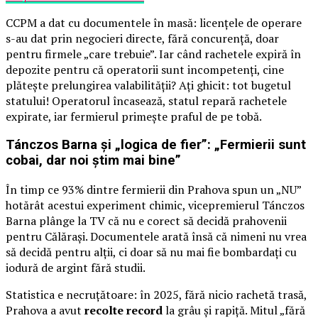
CCPM a dat cu documentele în masă: licențele de operare
s-au dat prin negocieri directe, fără concurență, doar
pentru firmele „care trebuie”. Iar când rachetele expiră în
depozite pentru că operatorii sunt incompetenți, cine
plătește prelungirea valabilității? Ați ghicit: tot bugetul
statului! Operatorul încasează, statul repară rachetele
expirate, iar fermierul primește praful de pe tobă.
Tánczos Barna și „logica de fier”: „Fermierii sunt
cobai, dar noi știm mai bine”
În timp ce 93% dintre fermierii din Prahova spun un „NU”
hotărât acestui experiment chimic, vicepremierul Tánczos
Barna plânge la TV că nu e corect să decidă prahovenii
pentru Călărași. Documentele arată însă că nimeni nu vrea
să decidă pentru alții, ci doar să nu mai fie bombardați cu
iodură de argint fără studii.
Statistica e necruțătoare: în 2025, fără nicio rachetă trasă,
Prahova a avut
recolte record
la grâu și rapiță. Mitul „fără