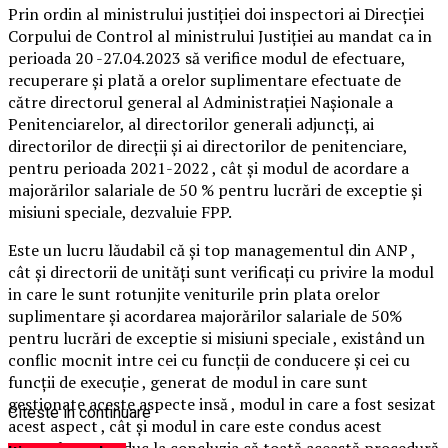
Prin ordin al ministrului justiției doi inspectori ai Direcției
Corpului de Control al ministrului Justiției au mandat ca in
perioada 20 -27.04.2023 să verifice modul de efectuare,
recuperare și plată a orelor suplimentare efectuate de
către directorul general al Administrației Nașionale a
Penitenciarelor, al directorilor generali adjuncți, ai
directorilor de direcții și ai directorilor de penitenciare,
pentru perioada 2021-2022 , cât și modul de acordare a
majorărilor salariale de 50 % pentru lucrări de exceptie și
misiuni speciale, dezvaluie FPP.
Este un lucru lăudabil că și top managementul din ANP ,
cât și directorii de unități sunt verificați cu privire la modul
in care le sunt rotunjite veniturile prin plata orelor
suplimentare și acordarea majorărilor salariale de 50%
pentru lucrări de exceptie si misiuni speciale , existând un
conflic mocnit intre cei cu funcții de conducere și cei cu
funcții de execuție , generat de modul in care sunt
gestionate aceste aspecte insă , modul in care a fost sesizat
Citeste in continuare
acest aspect , cât și modul in care este condus acest
control , ne conduc la concluzia că toată această procedură