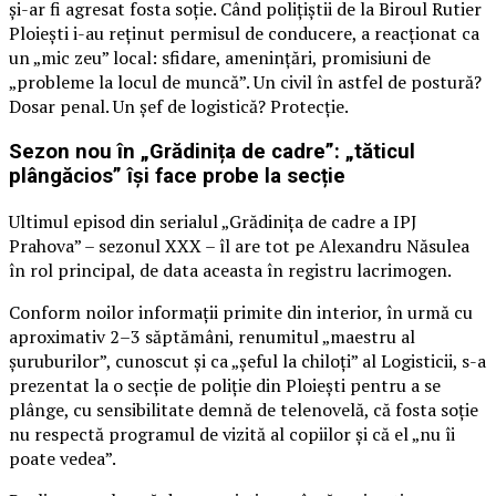
și-ar fi agresat fosta soție. Când polițiștii de la Biroul Rutier
Ploiești i-au reținut permisul de conducere, a reacționat ca
un „mic zeu” local: sfidare, amenințări, promisiuni de
„probleme la locul de muncă”. Un civil în astfel de postură?
Dosar penal. Un șef de logistică? Protecție.
Sezon nou în „Grădinița de cadre”: „tăticul
plângăcios” își face probe la secție
Ultimul episod din serialul „Grădinița de cadre a IPJ
Prahova” – sezonul XXX – îl are tot pe Alexandru Năsulea
în rol principal, de data aceasta în registru lacrimogen.
Conform noilor informații primite din interior, în urmă cu
aproximativ 2–3 săptămâni, renumitul „maestru al
șuruburilor”, cunoscut și ca „șeful la chiloți” al Logisticii, s-a
prezentat la o secție de poliție din Ploiești pentru a se
plânge, cu sensibilitate demnă de telenovelă, că fosta soție
nu respectă programul de vizită al copiilor și că el „nu îi
poate vedea”.