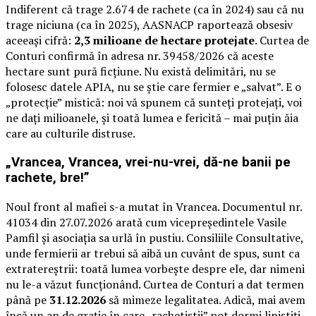
Indiferent că trage 2.674 de rachete (ca în 2024) sau că nu
trage niciuna (ca în 2025), AASNACP raportează obsesiv
aceeași cifră:
2,3 milioane de hectare protejate
. Curtea de
Conturi confirmă în adresa nr. 39458/2026 că aceste
hectare sunt pură ficțiune. Nu există delimitări, nu se
folosesc datele APIA, nu se știe care fermier e „salvat”. E o
„protecție” mistică: noi vă spunem că sunteți protejați, voi
ne dați milioanele, și toată lumea e fericită – mai puțin ăia
care au culturile distruse.
„Vrancea, Vrancea, vrei-nu-vrei, dă-ne banii pe
rachete, bre!”
Noul front al mafiei s-a mutat în Vrancea. Documentul nr.
41034 din 27.07.2026 arată cum vicepreședintele Vasile
Pamfil și asociația sa urlă în pustiu. Consiliile Consultative,
unde fermierii ar trebui să aibă un cuvânt de spus, sunt ca
extratereștrii: toată lumea vorbește despre ele, dar nimeni
nu le-a văzut funcționând. Curtea de Conturi a dat termen
până pe
31.12.2026
să mimeze legalitatea. Adică, mai avem
încă un an de grație în care „rachetiștii” pot dormi liniștiți