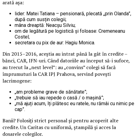
arată așa:
lider: Matei Tatiana – pensionară, plecată „prin Olanda”,
după cum susțin colegii;
mâna dreaptă: Neacșu Silviu;
om de legătură pe logistică și foloase: Cremeneanu
Costel;
secretara cu pix de aur: Hagiu Monica.
Din 2015–2016, aceștia au intrat până la gât în credite –
bănci, CAR, IFN-uri. Când datoriile au început să-i sufoce,
au trecut la „next level”: au „convins” colegi să facă
împrumuturi la CAR IPJ Prahova, servind povești
lacrimogene:
„am probleme grave de sănătate”;
„trebuie să iau repede o casă / o mașină”;
„mă ajuți acum, îți plătesc eu ratele, nu rămâi cu nimic pe
cap”.
Banii? Folosiți strict personal și pentru acoperit alte
credite. Un Caritas cu uniformă, ștampilă și acces la
dosarele colegilor.