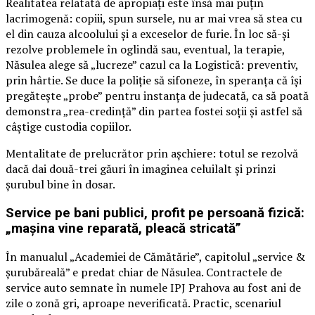
Realitatea relatată de apropiați este însă mai puțin
lacrimogenă: copiii, spun sursele, nu ar mai vrea să stea cu
el din cauza alcoolului și a exceselor de furie. În loc să-și
rezolve problemele în oglindă sau, eventual, la terapie,
Năsulea alege să „lucreze” cazul ca la Logistică: preventiv,
prin hârtie. Se duce la poliție să sifoneze, în speranța că își
pregătește „probe” pentru instanța de judecată, ca să poată
demonstra „rea-credință” din partea fostei soții și astfel să
câștige custodia copiilor.
Mentalitate de prelucrător prin așchiere: totul se rezolvă
dacă dai două-trei găuri în imaginea celuilalt și prinzi
șurubul bine în dosar.
Service pe bani publici, profit pe persoană fizică:
„mașina vine reparată, pleacă stricată”
În manualul „Academiei de Cămătărie”, capitolul „service &
șurubăreală” e predat chiar de Năsulea. Contractele de
service auto semnate în numele IPJ Prahova au fost ani de
zile o zonă gri, aproape neverificată. Practic, scenariul