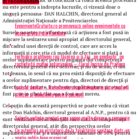
Iti recomandam
nu este pentru a indrepta lucrurile, ci vizează doar o
singură persoana- DAN HALCHIN, directorul general al
Administrației Naționale a Penitenciarelor.
EvenimenteGratuite.ro promovează online evenimentele cu
Sursele noastre ne informează că acțiunea a fost pusă in
acces gratuit din România
mișcare la sesizarea unui apropiat al directorului general,
din cadrul unei direcții de control, care are acces la
informații și care știa că modul de efectuare si plată a
Fermierii prahoveni rup tăcerea și îi fac „pe genunchi” pe
orelor suplimentare pentru angajații din competența
rachetiștii mafiei antigrindină – Ziarul Incisiv de Prahova
directorului general este deficitar, și nu de acum, ci din
totdeauna, in sesul că nu prea există dispoziții de efectuare
a orelor suplimentare pentru dga, directori de direcții și
Laserul dentar – tratamente stomatologice in care poate fi
directori de unitate, fise de ore suplimentare și totuși au
fost puse in plată, dar așa a fost mai mereu.
utilizat si beneficiile pentru pacienti
Cel puțin din această perspectivă se poate vedea că vizat
este Dan Halchin, directorul general al A.N.P. , pentru că nu
Sala de ședințe, spațiul care spune multe despre o companie
sunt verificate decât funcțiile care sunt de competența
directorului general, atât din perspectiva orelor
Ce așteptări au vizitatorii de la facilitățile sanitare dintr-un
suplimentare cât și a majorărilor salariale de 50% pentru
spațiu public bine organizat