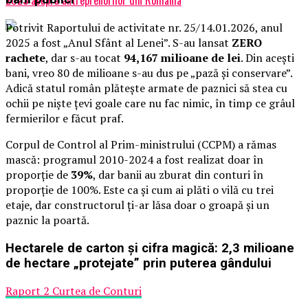
Potrivit Raportului de activitate nr. 25/14.01.2026, anul
2025 a fost „Anul Sfânt al Lenei”. S-au lansat
ZERO
rachete
, dar s-au tocat
94,167 milioane de lei
. Din acești
bani, vreo 80 de milioane s-au dus pe „pază și conservare”.
Adică statul român plătește armate de paznici să stea cu
ochii pe niște țevi goale care nu fac nimic, în timp ce grâul
fermierilor e făcut praf.
Corpul de Control al Prim-ministrului (CCPM) a rămas
mască: programul 2010-2024 a fost realizat doar în
proporție de
39%
, dar banii au zburat din conturi în
proporție de 100%. Este ca și cum ai plăti o vilă cu trei
etaje, dar constructorul ți-ar lăsa doar o groapă și un
paznic la poartă.
Hectarele de carton și cifra magică: 2,3 milioane
de hectare „protejate” prin puterea gândului
Raport 2 Curtea de Conturi