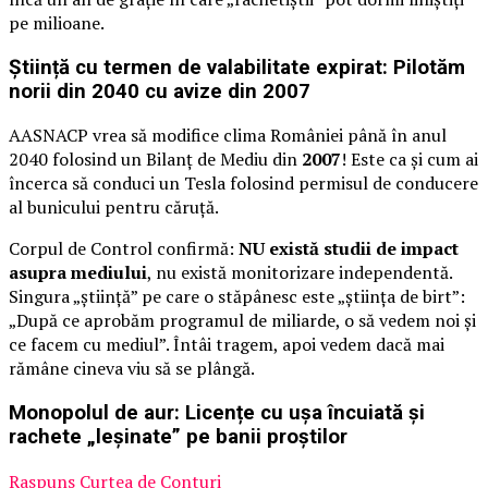
pe milioane.
Știință cu termen de valabilitate expirat: Pilotăm
norii din 2040 cu avize din 2007
AASNACP vrea să modifice clima României până în anul
2040 folosind un Bilanț de Mediu din
2007
! Este ca și cum ai
încerca să conduci un Tesla folosind permisul de conducere
al bunicului pentru căruță.
Corpul de Control confirmă:
NU există studii de impact
asupra mediului
, nu există monitorizare independentă.
Singura „știință” pe care o stăpânesc este „știința de birt”:
„După ce aprobăm programul de miliarde, o să vedem noi și
ce facem cu mediul”. Întâi tragem, apoi vedem dacă mai
rămâne cineva viu să se plângă.
Monopolul de aur: Licențe cu ușa încuiată și
rachete „leșinate” pe banii proștilor
Raspuns Curtea de Conturi