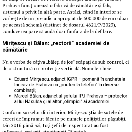
Prahova funcționează o fabrică de cămătărie și fals,
sistemul a privit în altă parte. Astăzi, când în interior se
vorbește de un prejudiciu apropiat de 600.000 de euro doar
pe această schemă (distinct de dosarul 4621/P/2023),
conducerea pare să audă doar fanfara de la defilare.
Mirițescu și Bălan: „rectorii” academiei de
cămătărie
Nu e vorba de câțiva „băieți de jos” scăpați de sub control, ci
de o structură cu protecție verticală. Numele-cheie:
Eduard Mirițescu, adjunct IGPR – pomenit în anchetele
Incisiv de Prahova ca „prieten la telefon” în diverse
combinații;
Marcel Bălan, adjunct al șefului IPJ Prahova – protector
al lui Năsulea și al altor „olimpici” ai academiei.
Conform surselor din interior, Mirițescu știa de sutele de
cereri de împrumut făcute pe numele polițiștilor păgubiți.
Din 2016 până azi, toți șefii de inspectorat au fost
informați, sesizați, atenționați. Bilanțul: