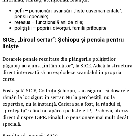
șefii – pensionări, avansări, „liste guvernamentale”,
pensii speciale;
rețeaua – funcțională ani de zile;
polițiștii – popriri, divorțuri, familii prăbușite.
SICE, „biroul sertar”: Șchiopu și pensia pentru
liniște
Dosarele penale rezultate din plângerile polițiștilor
păgubiți au ajuns, „întâmplător”, la SICE. Adică la structura
direct interesată să nu explodeze scandalul în propria
curte.
Fosta șefă SICE, Codruța Șchiopu, s-a asigurat că dosarele
rămân la loc sigur: în sertar. Nu la percheziții, nu la
expertize, nu la instanță. Cariera sa a fost, la rândul ei,
„protejată”: când nu apărea pe listele IPJ Prahova, ateriza
direct dinspre IGPR. Finalul: o pensionare mai mult decât
specială.
Rezultatul „muncii” SICE: