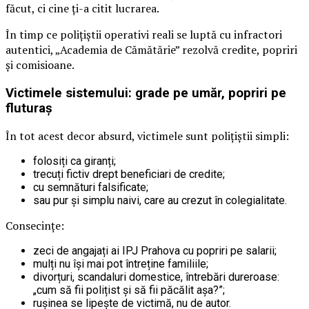
făcut, ci cine ți-a citit lucrarea.
În timp ce polițiștii operativi reali se luptă cu infractori
autentici, „Academia de Cămătărie” rezolvă credite, popriri
și comisioane.
Victimele sistemului: grade pe umăr, popriri pe
fluturaș
În tot acest decor absurd, victimele sunt polițiștii simpli:
folosiți ca giranți;
trecuți fictiv drept beneficiari de credite;
cu semnături falsificate;
sau pur și simplu naivi, care au crezut în colegialitate.
Consecințe:
zeci de angajați ai IPJ Prahova cu popriri pe salarii;
mulți nu își mai pot întreține familiile;
divorțuri, scandaluri domestice, întrebări dureroase:
„cum să fii polițist și să fii păcălit așa?”;
rușinea se lipește de victimă, nu de autor.