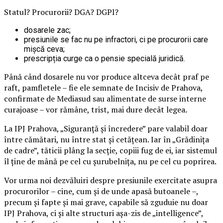
Statul? Procurorii? DGA? DGPI?
dosarele zac;
presiunile se fac nu pe infractori, ci pe procurorii care
mișcă ceva;
prescripția curge ca o pensie specială juridică.
Până când dosarele nu vor produce altceva decât praf pe
raft, pamfletele – fie ele semnate de Incisiv de Prahova,
confirmate de Mediasud sau alimentate de surse interne
curajoase – vor rămâne, trist, mai dure decât legea.
La IPJ Prahova, „Siguranță și încredere” pare valabil doar
între cămătari, nu între stat și cetățean. Iar în „Grădinița
de cadre”, tăticii plâng la secție, copiii fug de ei, iar sistemul
îl ține de mână pe cel cu șurubelnița, nu pe cel cu poprirea.
Vor urma noi dezvăluiri despre presiunile exercitate asupra
procurorilor – cine, cum și de unde apasă butoanele –,
precum și fapte și mai grave, capabile să zguduie nu doar
IPJ Prahova, ci și alte structuri așa-zis de „intelligence”,