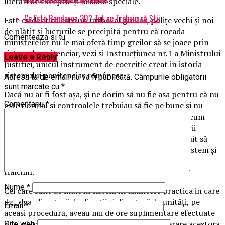
lucrări de exceptie și misiuni speciale.
Ce Este Randarea 3D? Tot ce Trebuie să Știi
Este evident că este un război al greilor, polițe vechi și noi
de plătit și lucrurile se precipită pentru că rocada
Comenteaza si tu
ministerelor nu le mai oferă timp greilor să se joace prin
sistemul penitenciar, vezi si Instrucțiunea nr.1 a Ministrului
Leave a Reply
Justitiei, unicul instrument de coercitie creat in istoria
sistemului penitenciar românesc.
Adresa ta de email nu va fi publicată.
Câmpurile obligatorii
sunt marcate cu
*
Dacă nu ar fi fost așa, și ne dorim să nu fie asa pentru că nu
Comentariu
*
este normal si controalele trebuiau să fie pe bune și nu
comandate, cu ținte directe, in funcție de interese, cum
sesizăm că au fost și la Târgsor și Ploiesti, inspectorii
Direcției de control ai minsitrului justitiei ar fi trebuit să
vădă care este conduita pentru situații similare in sistem și
să facă o analogie și cu perioada de dinainte de Dan
Halchin.
Nume
*
Cei care sunt de mult in sistem isi amintesc practica in care
dg , dga, directorii de direcții și directorii de unități, pe
Email
*
aceasi procedură, aveau mii de ore suplimentare efectuate
și in plată, nimeni nu era preocupat de recuperare acestora
Site web