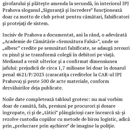
girofarului și plătește amenda la secundă, în interiorul IPJ
Prahova sloganul „Siguranță și încredere” funcționează
doar ca motto de club privat pentru cămătari, falsificatori
și protejați de sistem.
Incisiv de Prahova a documentat, ani la rând, o adevărată
„Academie de Cămătărie «Semnătura Falsă»”, unde se
„albesc” credite pe semnături falsificate, se adaugă zerouri
cu pixul și se transformă colegii în debitori pe viață.
Mediasud a venit ulterior și a confirmat dimensiunea
jafului: prejudicii de circa 1,7 milioane lei doar în dosarul
penal 4621/P/2023 (caracatița creditelor la CAR-ul IPJ
Prahova) și peste 500 de acte materiale, conform
dezvăluirilor deja publicate.
Noile date completează tabloul grotesc: nu mai vorbim
doar de camătă, fals, presiuni pe procurori și dosare
îngropate, ci și de „tătici” plângăcioși care încearcă să-și
rezolve custodia copiilor cu metode de birou logistic, adică
prin „prelucrare prin așchiere” de imagine la poliție.