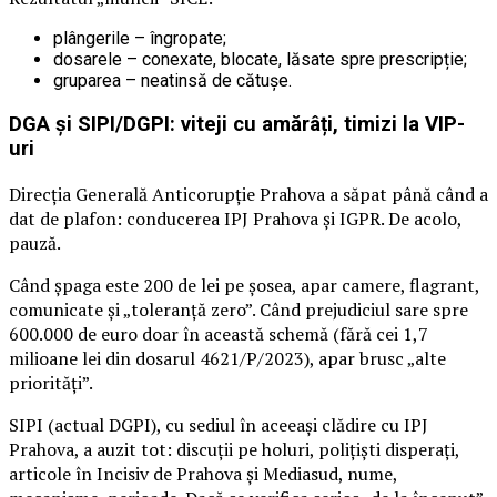
plângerile – îngropate;
dosarele – conexate, blocate, lăsate spre prescripție;
gruparea – neatinsă de cătușe.
DGA și SIPI/DGPI: viteji cu amărâți, timizi la VIP-
uri
Direcția Generală Anticorupție Prahova a săpat până când a
dat de plafon: conducerea IPJ Prahova și IGPR. De acolo,
pauză.
Când șpaga este 200 de lei pe șosea, apar camere, flagrant,
comunicate și „toleranță zero”. Când prejudiciul sare spre
600.000 de euro doar în această schemă (fără cei 1,7
milioane lei din dosarul 4621/P/2023), apar brusc „alte
priorități”.
SIPI (actual DGPI), cu sediul în aceeași clădire cu IPJ
Prahova, a auzit tot: discuții pe holuri, polițiști disperați,
articole în Incisiv de Prahova și Mediasud, nume,