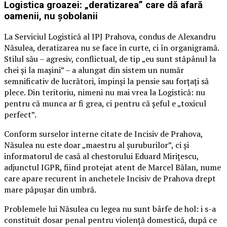
Logistica groazei: „deratizarea” care dă afară
oamenii, nu șobolanii
La Serviciul Logistică al IPJ Prahova, condus de Alexandru
Năsulea, deratizarea nu se face în curte, ci în organigramă.
Stilul său – agresiv, conflictual, de tip „eu sunt stăpânul la
chei și la mașini” – a alungat din sistem un număr
semnificativ de lucrători, împinși la pensie sau forțați să
plece. Din teritoriu, nimeni nu mai vrea la Logistică: nu
pentru că munca ar fi grea, ci pentru că șeful e „toxicul
perfect”.
Conform surselor interne citate de Incisiv de Prahova,
Năsulea nu este doar „maestru al șuruburilor”, ci și
informatorul de casă al chestorului Eduard Mirițescu,
adjunctul IGPR, fiind protejat atent de Marcel Bălan, nume
care apare recurent în anchetele Incisiv de Prahova drept
mare păpușar din umbră.
Problemele lui Năsulea cu legea nu sunt bârfe de hol: i s-a
constituit dosar penal pentru violență domestică, după ce