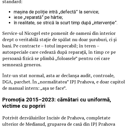
standard:
mașina de poliție intră „defectă” la service;
iese „reparată” pe hârtie;
în realitate, se strică la scurt timp după „intervenție”.
Service-ul Nicogel este pomenit de oameni din interior
drept o veritabilă stație de spălat nu doar șuruburi, ci și
bani. Pe contracte – totul impecabil; în teren –
autospeciale care cedează după reparații, în timp ce pe
persoană fizică se plimbă „foloasele” pentru cei care
semnează generos.
Într-un stat normal, asta ar declanșa audit, controale,
DGA, parchet. În „normalitatea” IPJ Prahova, e doar capitol
de manual intern: „așa se face”.
Promoția 2015–2023: cămătari cu uniformă,
victime cu popriri
Potrivit dezvăluirilor Incisiv de Prahova, completate
ulterior de Mediasud, gruparea de casă din IPJ Prahova