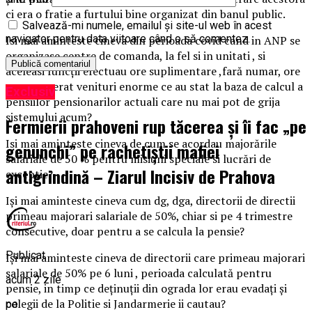
ci era o fratie a furtului bine organizat din banul public.
Salvează-mi numele, emailul și site-ul web în acest
navigator pentru data viitoare când o să comentez.
Isi mai aminteste cineva din perioada covid cand in ANP se
organizase centre de comanda, la fel si in unitati , si
aceleasi funcții efectuau ore suplimentare ,fară numar, ore
ce au generat venituri enorme ce au stat la baza de calcul a
Exclusiv
pensiilor pensionarilor actuali care nu mai pot de grija
sistemului acum?
Fermierii prahoveni rup tăcerea și îi fac „pe
Isi mai aminteste cineva de cum se acordau majorările
genunchi” pe rachetiștii mafiei
salariale de 50 % pentru misiuni speciale si lucrări de
antigrindină – Ziarul Incisiv de Prahova
exceptie?
Iși mai aminteste cineva cum dg, dga, directorii de directii
primeau majorari salariale de 50%, chiar si pe 4 trimestre
consecutive, doar pentru a se calcula la pensie?
Publicat
Iși mai aminteste cineva de directorii care primeau majorari
salariale de 50% pe 6 luni , perioada calculată pentru
acum 2 zile
pensie, in timp ce deținuții din ograda lor erau evadați și
colegii de la Politie si Jandarmerie ii cautau?
pe