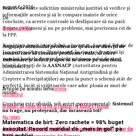
august 6, 2026
Inainte de toate solicităm ministrului justitiei să verifice și
informațiile acestea și să le compare inainte de orice
De
concluzie, ca aceste controale in desfășurare să nu pară
dirijate pe oameni și nu pe probleme, mai precizeaza cei de
Brașovul MEU
la FPP.
România a reușit imposibilul: a inventat „Șomajul Tehnic de
Angajații sistemului penitenciar iși doresc direcții de
Lux pentru Obiecte Zburătoare”. În timp ce fermierii își
control care să constate probleme reale, să ofere
numără boabele de grindină de mărimea oului de struț,
indrumare și solutii și apoi să se axeze pe sanctiuni.
băieții deștepți de la
AASNACP
(Autoritatea pentru
(Cristina T.).
Administrarea Sistemului Național Antigrindină și de
Creștere a Precipitațiilor) au pus la punct o schemă atât de
perfectă, încât și vrăjitoarele care aduc ploaia ar muri de
Articole pe aceiasi tema:
prima
invidie.
Urmatorul
Concluzia este oficială, sub antet guvernamental:
Sistemul
Branduri de haine de firmă și reduceri la Madora Fashion
nu trage, nu protejează, dar încasează tot!
Nu ratati
Matematica de birt: Zero rachete = 98% buget
Analiza NextUp: impactul modificarilor fiscale din primele trei luni din
executat. Record mondial de „mers în gol” pe
2023 asupra antreprenorilor din Romania
bani publici