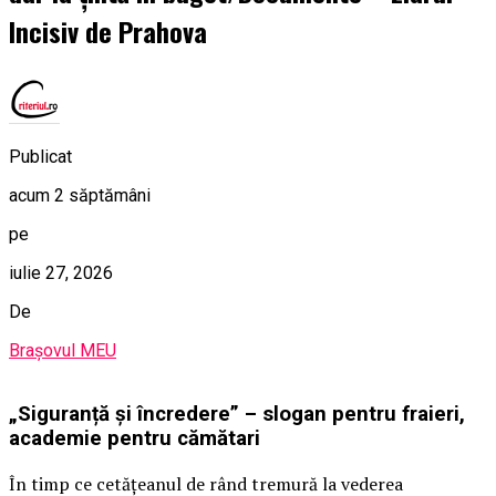
Incisiv de Prahova
Publicat
acum 2 săptămâni
pe
iulie 27, 2026
De
Brașovul MEU
„Siguranță și încredere” – slogan pentru fraieri,
academie pentru cămătari
În timp ce cetățeanul de rând tremură la vederea