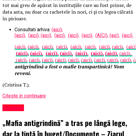
tot mai greu de apărat în instituțiile care au fost prinse, de
data asta, nu doar cu rachetele în nori, ci și cu legea călcată
în picioare.
Consultati arhiva:
(aici),
(aici),
(aici),
(aici),
(aici),
(aici),
(aici),
(AICI),
(aic),
(aici),
(aici),
(aici),
(aici),
(aici),
(aici),
(aici),
(aici),
(aici),
(aici
(aici)
,
(aici),
(aici),
(aici),
(aici),
(aici),
(aici),
(aici),
(aici),
(aici),
(aici),
(aici),
(aici),
(aici),
(aici),
(aici),
(aici),
(
antigrindină a fost o mafie transpartinică! Vom
reveni.
(Cristina T.).
Citeste in continuare
Exclusiv
„Mafia antigrindină” a tras pe lângă lege,
dar la țintă în buget/Documente – Ziarul