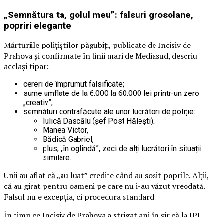
„Semnătura ta, golul meu”: falsuri grosolane,
popriri elegante
Mărturiile polițiștilor păgubiți, publicate de Incisiv de
Prahova și confirmate în linii mari de Mediasud, descriu
același tipar:
cereri de împrumut falsificate;
sume umflate de la 6.000 la 60.000 lei printr-un zero
„creativ”;
semnături contrafăcute ale unor lucrători de poliție:
Iulică Dascălu (șef Post Hălești),
Manea Victor,
Bădică Gabriel,
plus, „în oglindă”, zeci de alți lucrători în situații
similare.
Unii au aflat că „au luat” credite când au sosit poprile. Alții,
că au girat pentru oameni pe care nu i-au văzut vreodată.
Falsul nu e excepția, ci procedura standard.
În timp ce Incisiv de Prahova a strigat ani în șir că la IPJ