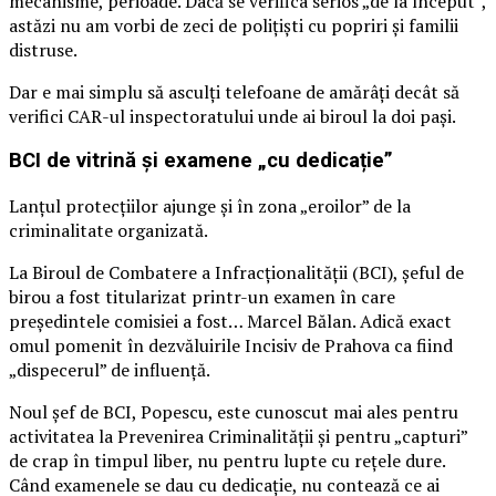
mecanisme, perioade. Dacă se verifica serios „de la început”,
astăzi nu am vorbi de zeci de polițiști cu popriri și familii
distruse.
Dar e mai simplu să asculți telefoane de amărâți decât să
verifici CAR-ul inspectoratului unde ai biroul la doi pași.
BCI de vitrină și examene „cu dedicație”
Lanțul protecțiilor ajunge și în zona „eroilor” de la
criminalitate organizată.
La Biroul de Combatere a Infracționalității (BCI), șeful de
birou a fost titularizat printr-un examen în care
președintele comisiei a fost… Marcel Bălan. Adică exact
omul pomenit în dezvăluirile Incisiv de Prahova ca fiind
„dispecerul” de influență.
Noul șef de BCI, Popescu, este cunoscut mai ales pentru
activitatea la Prevenirea Criminalității și pentru „capturi”
de crap în timpul liber, nu pentru lupte cu rețele dure.
Când examenele se dau cu dedicație, nu contează ce ai