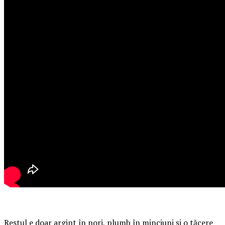
Restul e doar argint în nori, plumb în minciuni și o tăcere