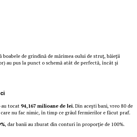
 boabele de grindină de mărimea oului de struț, băieții
r) au pus la punct o schemă atât de perfectă, încât și
ci
s-au tocat
94,167 milioane de lei
. Din acești bani, vreo 80 de
care nu fac nimic, în timp ce grâul fermierilor e făcut praf.
9%
, dar banii au zburat din conturi în proporție de 100%.