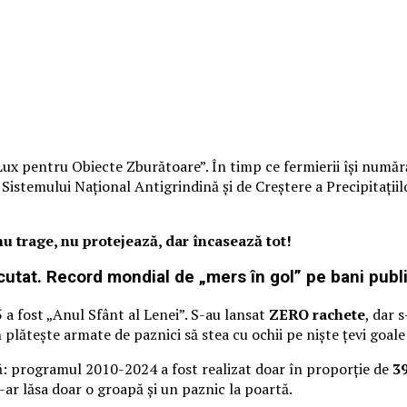
ux pentru Obiecte Zburătoare”. În timp ce fermierii își numără
stemului Național Antigrindină și de Creștere a Precipitațiilo
u trage, nu protejează, dar încasează tot!
utat. Record mondial de „mers în gol” pe bani publi
 a fost „Anul Sfânt al Lenei”. S-au lansat
ZERO rachete
, dar 
plătește armate de paznici să stea cu ochii pe niște țevi goale 
: programul 2010-2024 a fost realizat doar în proporție de
3
ți-ar lăsa doar o groapă și un paznic la poartă.