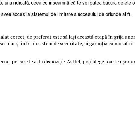
e una ridicată, ceea ce înseamnă că te vei putea bucura de ele o
a avea acces la sistemul de limitare a accesului de oriunde ai fi.
talat corect, de preferat este să lași această etapă în grija uno
sei, dar și într-un sistem de securitate, ai garanția că musafiri
rne, pe care le ai la dispoziție. Astfel, poți alege foarte ușo