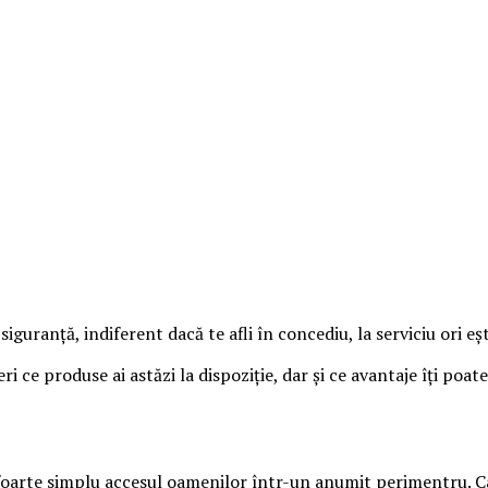
 siguranță, indiferent dacă te afli în concediu, la serviciu ori eș
ri ce produse ai astăzi la dispoziție, dar și ce avantaje îți po
foarte simplu accesul oamenilor într-un anumit perimentru. Cân