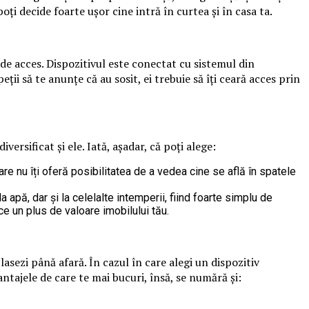
oți decide foarte ușor cine intră în curtea și în casa ta.
 de acces. Dispozitivul este conectat cu sistemul din
peții să te anunțe că au sosit, ei trebuie să îți ceară acces prin
rsificat și ele. Iată, așadar, că poți alege:
re nu îți oferă posibilitatea de a vedea cine se află în spatele
 apă, dar și la celelalte intemperii, fiind foarte simplu de
ce un plus de valoare imobilului tău.
asezi până afară. În cazul în care alegi un dispozitiv
vantajele de care te mai bucuri, însă, se numără și: