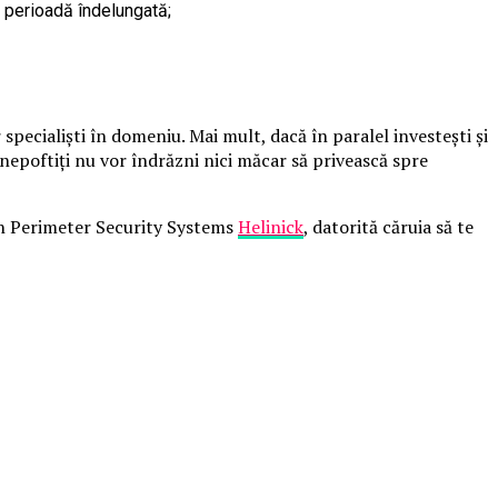
 perioadă îndelungată;
r specialiști în domeniu. Mai mult, dacă în paralel investești și
i nepoftiți nu vor îndrăzni nici măcar să privească spre
r un Perimeter Security Systems
Helinick
, datorită căruia să te