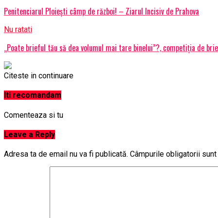
Penitenciarul Ploiești câmp de război! – Ziarul Incisiv de Prahova
Nu ratati
„Poate brieful tău să dea volumul mai tare binelui”?, competiția de bri
Citeste in continuare
Iti recomandam
Comenteaza si tu
Leave a Reply
Adresa ta de email nu va fi publicată.
Câmpurile obligatorii sun