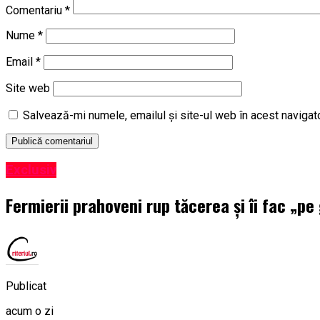
Comentariu
*
Nume
*
Email
*
Site web
Salvează-mi numele, emailul și site-ul web în acest navigat
Exclusiv
Fermierii prahoveni rup tăcerea și îi fac „pe
Publicat
acum o zi