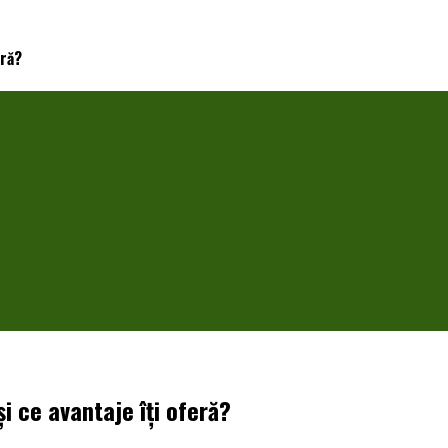
eră?
și ce avantaje îți oferă?