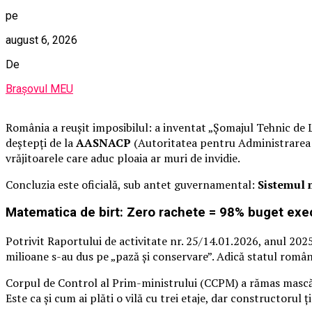
pe
august 6, 2026
De
Brașovul MEU
România a reușit imposibilul: a inventat „Șomajul Tehnic de L
deștepți de la
AASNACP
(Autoritatea pentru Administrarea Si
vrăjitoarele care aduc ploaia ar muri de invidie.
Concluzia este oficială, sub antet guvernamental:
Sistemul n
Matematica de birt: Zero rachete = 98% buget exec
Potrivit Raportului de activitate nr. 25/14.01.2026, anul 2025
milioane s-au dus pe „pază și conservare”. Adică statul român 
Corpul de Control al Prim-ministrului (CCPM) a rămas mască
Este ca și cum ai plăti o vilă cu trei etaje, dar constructorul 