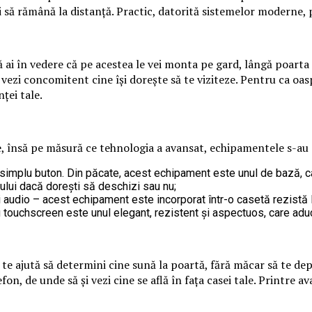
ți să rămână la distanță. Practic, datorită sistemelor moderne, p
să ai în vedere că pe acestea le vei monta pe gard, lângă poarta
 să vezi concomitent cine își dorește să te viziteze. Pentru ca oas
ței tale.
 însă pe măsură ce tehnologia a avansat, echipamentele s-au dive
n simplu buton. Din păcate, acest echipament este unul de bază, ca
nului dacă dorești să deschizi sau nu;
i audio – acest echipament este incorporat într-o casetă rezistă la
cu touchscreen este unul elegant, rezistent și aspectuos, care adu
e ajută să determini cine sună la poartă, fără măcar să te depl
on, de unde să și vezi cine se află în fața casei tale. Printre a