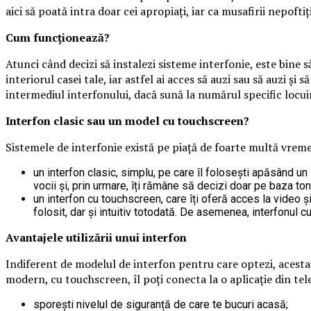
aici să poată intra doar cei apropiați, iar ca musafirii nepofti
Cum funcționează?
Atunci când decizi să instalezi sisteme interfonie, este bine 
interiorul casei tale, iar astfel ai acces să auzi sau să auzi și
intermediul interfonului, dacă sună la numărul specific locuin
Interfon clasic sau un model cu touchscreen?
Sistemele de interfonie există pe piață de foarte multă vreme,
un interfon clasic, simplu, pe care îl folosești apăsând u
vocii și, prin urmare, îți rămâne să decizi doar pe baza to
un interfon cu touchscreen, care îți oferă acces la video ș
folosit, dar și intuitiv totodată. De asemenea, interfonul 
Avantajele utilizării unui interfon
Indiferent de modelul de interfon pentru care optezi, acesta t
modern, cu touchscreen, îl poți conecta la o aplicație din telef
sporești nivelul de siguranță de care te bucuri acasă;