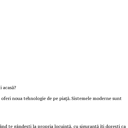
ti acasă?
ate oferi noua tehnologie de pe piață. Sistemele moderne sunt
d te gândești la propria locuință, cu siguranță îți dorești ca