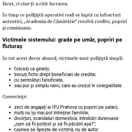
făcut, ci cine ți-a citit lucrarea.
În timp ce polițiștii operativi reali se luptă cu infractori
autentici, „Academia de Cămătărie” rezolvă credite, popriri
și comisioane.
Victimele sistemului: grade pe umăr, popriri pe
fluturaș
În tot acest decor absurd, victimele sunt polițiștii simpli:
folosiți ca giranți;
trecuți fictiv drept beneficiari de credite;
cu semnături falsificate;
sau pur și simplu naivi, care au crezut în colegialitate.
Consecințe:
zeci de angajați ai IPJ Prahova cu popriri pe salarii;
mulți nu își mai pot întreține familiile;
divorțuri, scandaluri domestice, întrebări dureroase:
„cum să fii polițist și să fii păcălit așa?”;
rușinea se lipește de victimă, nu de autor.