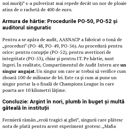
noi muriți” s-a pulverizat mai repede decât un nor de ploaie
atins de o rachetă de 400 de euro.
Armura de hârtie: Procedurile PO-50, PO-52 și
auditorul singuratic
Pentru a se apăra de audit, AASNACP a fabricat o tonă de
„proceduri” (PO-48, PO-49, PO-56). Au procedură pentru
orice: pentru corupție (PO-52), pentru avertizori de
integritate (PO-53), chiar și pentru IT. Pe hârtie, sunt
îngeri. În realitate, Compartimentul de Audit Intern are
un
singur angajat
. Un singur om care ar trebui să verifice cum
zboară 100 de milioane de lei. Este ca și cum ai pune un
singur portar la o finală de Champions League în care
poarta are 10 kilometri lățime.
Concluzie: Argint în nori, plumb în buget și multă
găteală în instituții
Fermierii rămân „eroii tragici ai gliei”, singurii care plătesc
nota de plată pentru acest experiment grotesc. „Mafia