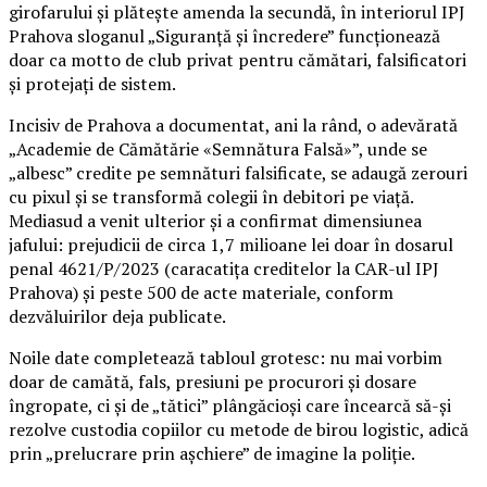
girofarului și plătește amenda la secundă, în interiorul IPJ
Prahova sloganul „Siguranță și încredere” funcționează
doar ca motto de club privat pentru cămătari, falsificatori
și protejați de sistem.
Incisiv de Prahova a documentat, ani la rând, o adevărată
„Academie de Cămătărie «Semnătura Falsă»”, unde se
„albesc” credite pe semnături falsificate, se adaugă zerouri
cu pixul și se transformă colegii în debitori pe viață.
Mediasud a venit ulterior și a confirmat dimensiunea
jafului: prejudicii de circa 1,7 milioane lei doar în dosarul
penal 4621/P/2023 (caracatița creditelor la CAR-ul IPJ
Prahova) și peste 500 de acte materiale, conform
dezvăluirilor deja publicate.
Noile date completează tabloul grotesc: nu mai vorbim
doar de camătă, fals, presiuni pe procurori și dosare
îngropate, ci și de „tătici” plângăcioși care încearcă să-și
rezolve custodia copiilor cu metode de birou logistic, adică
prin „prelucrare prin așchiere” de imagine la poliție.