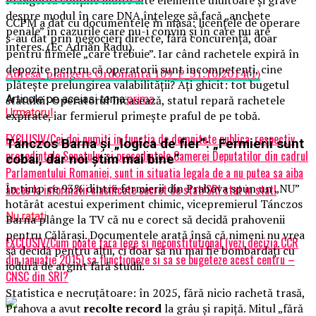
despre modul în care DNA înţelege să facă „anchete
CCPM a dat cu documentele în masă: licențele de operare
penale” în cazurile care nu-i convin şi în care nu are
s-au dat prin negocieri directe, fără concurență, doar
interes. (Ec Adrian Radu).
pentru firmele „care trebuie”. Iar când rachetele expiră în
depozite pentru că operatorii sunt incompetenți, cine
Adresa_plangere Ordonanta 109_P_31.10.2014(1)
plătește prelungirea valabilității? Ați ghicit: tot bugetul
statului! Operatorul încasează, statul repară rachetele
Articole pe aceiasi tema:
prima
Urmatorul
expirate, iar fermierul primește praful de pe tobă.
EXCLUSIV/Cei doi numiti in functia de demnitate publica, respectiv
Tánczos Barna și „logica de fier”: „Fermierii sunt
presedintele Senatului si presedintele Camerei Deputatilor din cadrul
cobai, dar noi știm mai bine”
Parlamentului Romaniei, sunt in situatia legala de a nu putea sa aiba
În timp ce 93% dintre fermierii din Prahova spun un „NU”
acces la informatii clasificate secret de stat/SRI stat in stat!
hotărât acestui experiment chimic, vicepremierul Tánczos
Nu ratati
Barna plânge la TV că nu e corect să decidă prahovenii
pentru Călărași. Documentele arată însă că nimeni nu vrea
EXCLUSIV/Cum poate fara lege si neconstitutional (vezi decizia CCR
să decidă pentru alții, ci doar să nu mai fie bombardați cu
din ianuatie 2015) sa functioneze si sa se bugeteze acest centru –
iodură de argint fără studii.
CNSC din SRI?
Statistica e necruțătoare: în 2025, fără nicio rachetă trasă,
Prahova a avut
recolte record
la grâu și rapiță. Mitul „fără