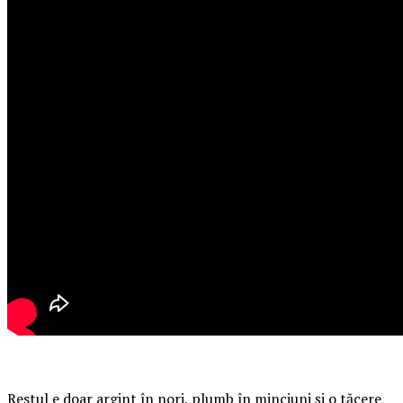
Restul e doar argint în nori, plumb în minciuni și o tăcere