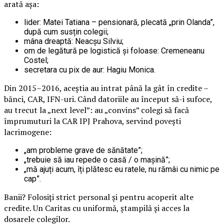
arată așa:
lider: Matei Tatiana – pensionară, plecată „prin Olanda”,
după cum susțin colegii;
mâna dreaptă: Neacșu Silviu;
om de legătură pe logistică și foloase: Cremeneanu
Costel;
secretara cu pix de aur: Hagiu Monica.
Din 2015–2016, aceștia au intrat până la gât în credite –
bănci, CAR, IFN-uri. Când datoriile au început să-i sufoce,
au trecut la „next level”: au „convins” colegi să facă
împrumuturi la CAR IPJ Prahova, servind povești
lacrimogene:
„am probleme grave de sănătate”;
„trebuie să iau repede o casă / o mașină”;
„mă ajuți acum, îți plătesc eu ratele, nu rămâi cu nimic pe
cap”.
Banii? Folosiți strict personal și pentru acoperit alte
credite. Un Caritas cu uniformă, ștampilă și acces la
dosarele colegilor.