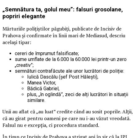
„Semnătura ta, golul meu”: falsuri grosolane,
popriri elegante
Mărturiile polițiștilor păgubiți, publicate de Incisiv de
Prahova și confirmate în linii mari de Mediasud, descriu
același tipar:
cereri de împrumut falsificate;
sume umflate de la 6.000 la 60.000 lei printr-un zero
„creativ”;
semnături contrafăcute ale unor lucrători de poliție:
Iulică Dascălu (șef Post Hălești),
Manea Victor,
Bădică Gabriel,
plus, „în oglindă”, zeci de alți lucrători în situații
similare.
Unii au aflat că „au luat” credite când au sosit poprile. Alții,
că au girat pentru oameni pe care nu i-au văzut vreodată.
Falsul nu e excepția, ci procedura standard.
În timp ce Incisiv de Prahova a strigat ani în șir că la IPJ