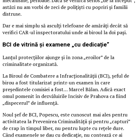
mecanisme, perioade. Dacă se verifica serios „de la început”,
astăzi nu am vorbi de zeci de polițiști cu popriri și familii
distruse.
Dar e mai simplu să asculți telefoane de amărâți decât să
verifici CAR-ul inspectoratului unde ai biroul la doi pași.
BCI de vitrină și examene „cu dedicație”
Lanțul protecțiilor ajunge și în zona „eroilor” de la
criminalitate organizată.
La Biroul de Combatere a Infracționalității (BCI), șeful de
birou a fost titularizat printr-un examen în care
președintele comisiei a fost… Marcel Bălan. Adică exact
omul pomenit în dezvăluirile Incisiv de Prahova ca fiind
„dispecerul” de influență.
Noul șef de BCI, Popescu, este cunoscut mai ales pentru
activitatea la Prevenirea Criminalității și pentru „capturi”
de crap în timpul liber, nu pentru lupte cu rețele dure.
Când examenele se dau cu dedicație, nu contează ce ai