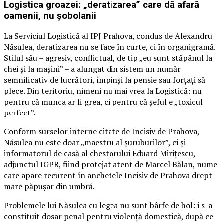
Logistica groazei: „deratizarea” care dă afară
oamenii, nu șobolanii
La Serviciul Logistică al IPJ Prahova, condus de Alexandru
Năsulea, deratizarea nu se face în curte, ci în organigramă.
Stilul său – agresiv, conflictual, de tip „eu sunt stăpânul la
chei și la mașini” – a alungat din sistem un număr
semnificativ de lucrători, împinși la pensie sau forțați să
plece. Din teritoriu, nimeni nu mai vrea la Logistică: nu
pentru că munca ar fi grea, ci pentru că șeful e „toxicul
perfect”.
Conform surselor interne citate de Incisiv de Prahova,
Năsulea nu este doar „maestru al șuruburilor”, ci și
informatorul de casă al chestorului Eduard Mirițescu,
adjunctul IGPR, fiind protejat atent de Marcel Bălan, nume
care apare recurent în anchetele Incisiv de Prahova drept
mare păpușar din umbră.
Problemele lui Năsulea cu legea nu sunt bârfe de hol: i s-a
constituit dosar penal pentru violență domestică, după ce