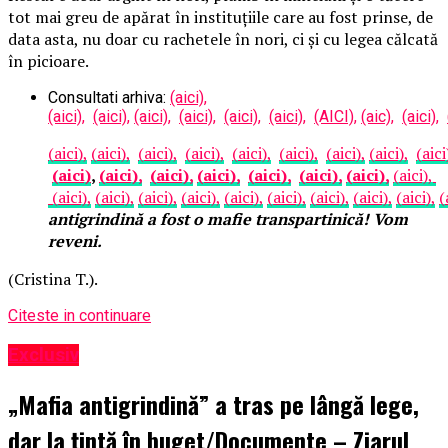
tot mai greu de apărat în instituțiile care au fost prinse, de
data asta, nu doar cu rachetele în nori, ci și cu legea călcată
în picioare.
Consultati arhiva:
(aici),
(aici),
(aici),
(aici),
(aici),
(aici),
(aici),
(AICI),
(aic),
(aici),
(aici),
(aici),
(aici),
(aici),
(aici),
(aici),
(aici),
(aici),
(aici
(aici)
,
(aici),
(aici),
(aici),
(aici),
(aici),
(aici),
(aici),
(aici),
(aici),
(aici),
(aici),
(aici),
(aici),
(aici),
(aici),
(aici),
(
antigrindină a fost o mafie transpartinică! Vom
reveni.
(Cristina T.).
Citeste in continuare
Exclusiv
„Mafia antigrindină” a tras pe lângă lege,
dar la țintă în buget/Documente – Ziarul