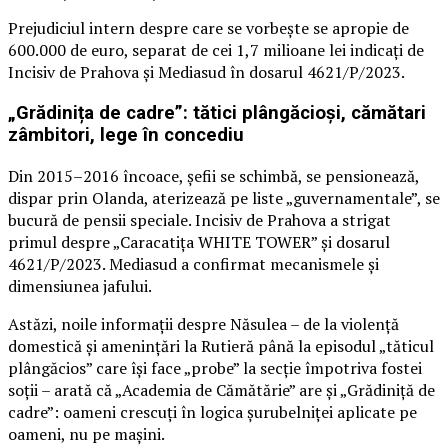
Prejudiciul intern despre care se vorbește se apropie de
600.000 de euro, separat de cei 1,7 milioane lei indicați de
Incisiv de Prahova și Mediasud în dosarul 4621/P/2023.
„Grădinița de cadre”: tătici plângăcioși, cămătari
zâmbitori, lege în concediu
Din 2015–2016 încoace, șefii se schimbă, se pensionează,
dispar prin Olanda, aterizează pe liste „guvernamentale”, se
bucură de pensii speciale. Incisiv de Prahova a strigat
primul despre „Caracatița WHITE TOWER” și dosarul
4621/P/2023. Mediasud a confirmat mecanismele și
dimensiunea jafului.
Astăzi, noile informații despre Năsulea – de la violență
domestică și amenințări la Rutieră până la episodul „tăticul
plângăcios” care își face „probe” la secție împotriva fostei
soții – arată că „Academia de Cămătărie” are și „Grădiniță de
cadre”: oameni crescuți în logica șurubelniței aplicate pe
oameni, nu pe mașini.