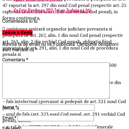
47 raportat la art. 297 din noul Cod penal (respectiv art. 25
Ce Este Randarea 3D? Tot ce Trebuie să Știi
raportat la art. 246 si art. 248 din vechiul Cod penal), in
forma continuata,
Comenteaza si tu
 omisiunea sesizarii organelor judiciare prevazuta si
Leave a Reply
pedepsita de art. 267, alin. 1 din noul Cod penal (respectiv
art. 263, alin. 2 din vechiul Cod penal), obligatia fiind
Adresa ta de email nu va fi publicată.
Câmpurile obligatorii
prevazuta de art. 291, alin. 1 din noul Cod de procedura
sunt marcate cu
*
penala si
Comentariu
*
 uzurparea functiei prevazuta si pedepsita de art. 300
noul Cod penal,
precum si impotriva urmatoarelor alte cadre militare din
SRI, coautori sau complici la:
– abuz in serviciu,
– fals intelectual (prevazut si pedepsit de art. 321 noul Cod
penal, art. 289 vechiul Cod penal),
Nume
*
– uzul de fals (art. 323 noul Cod penal, art. 291 vechiul Cod
Email
*
penal), astfel:
– g-ral. brig. GHITA VASILE – seful Directiei Generale
Site web