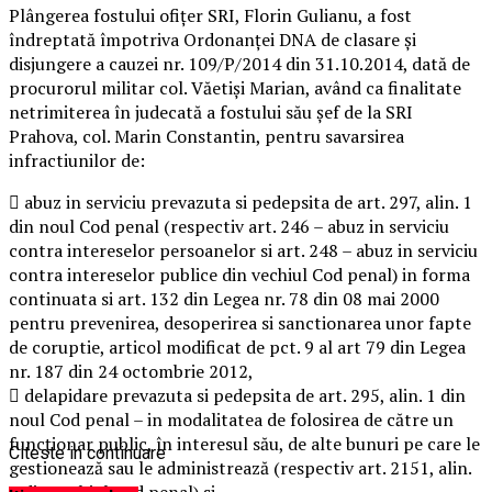
Plângerea fostului ofiţer SRI, Florin Gulianu, a fost
îndreptată împotriva Ordonanţei DNA de clasare şi
disjungere a cauzei nr. 109/P/2014 din 31.10.2014, dată de
procurorul militar col. Văetişi Marian, având ca finalitate
netrimiterea în judecată a fostului său şef de la SRI
Prahova, col. Marin Constantin, pentru savarsirea
infractiunilor de:
 abuz in serviciu prevazuta si pedepsita de art. 297, alin. 1
din noul Cod penal (respectiv art. 246 – abuz in serviciu
contra intereselor persoanelor si art. 248 – abuz in serviciu
contra intereselor publice din vechiul Cod penal) in forma
continuata si art. 132 din Legea nr. 78 din 08 mai 2000
pentru prevenirea, desoperirea si sanctionarea unor fapte
de coruptie, articol modificat de pct. 9 al art 79 din Legea
nr. 187 din 24 octombrie 2012,
 delapidare prevazuta si pedepsita de art. 295, alin. 1 din
noul Cod penal – in modalitatea de folosirea de către un
funcţionar public, în interesul său, de alte bunuri pe care le
Citeste in continuare
gestionează sau le administrează (respectiv art. 2151, alin.
1 din vechiul Cod penal) si