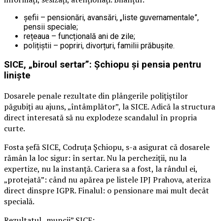
șefii – pensionări, avansări, „liste guvernamentale”,
pensii speciale;
rețeaua – funcțională ani de zile;
polițiștii – popriri, divorțuri, familii prăbușite.
SICE, „biroul sertar”: Șchiopu și pensia pentru
liniște
Dosarele penale rezultate din plângerile polițiștilor
păgubiți au ajuns, „întâmplător”, la SICE. Adică la structura
direct interesată să nu explodeze scandalul în propria
curte.
Fosta șefă SICE, Codruța Șchiopu, s-a asigurat că dosarele
rămân la loc sigur: în sertar. Nu la percheziții, nu la
expertize, nu la instanță. Cariera sa a fost, la rândul ei,
„protejată”: când nu apărea pe listele IPJ Prahova, ateriza
direct dinspre IGPR. Finalul: o pensionare mai mult decât
specială.
Rezultatul „muncii” SICE: