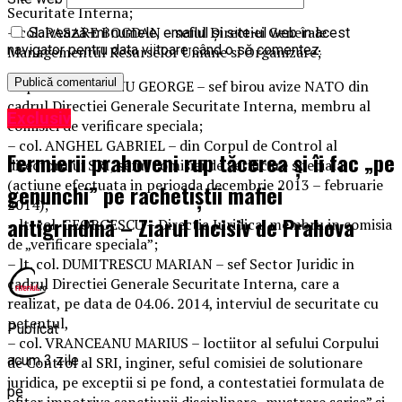
Securitate Interna;
– col. PASARE BOGDAN – seful Directiei Generale
Salvează-mi numele, emailul și site-ul web în acest
navigator pentru data viitoare când o să comentez.
Managementul Resurselor Umane si Organizare;
– cpt. DAMUREANU GEORGE – sef birou avize NATO din
cadrul Directiei Generale Securitate Interna, membru al
Exclusiv
comisiei de verificare speciala;
– col. ANGHEL GABRIEL – din Corpul de Control al
Fermierii prahoveni rup tăcerea și îi fac „pe
directorului SRI, seful comisiei de verificare speciala
(actiune efectuata in perioada decembrie 2013 – februarie
genunchi” pe rachetiștii mafiei
2014);
antigrindină – Ziarul Incisiv de Prahova
– lt. col. GEORGESCU – Directia Juridica, membru in comisia
de „verificare speciala”;
– lt. col. DUMITRESCU MARIAN – sef Sector Juridic in
cadrul Directiei Generale Securitate Interna, care a
realizat, pe data de 04.06. 2014, interviul de securitate cu
petentul,
Publicat
– col. VRANCEANU MARIUS – loctiitor al sefului Corpului
acum 3 zile
de Control al SRI, inginer, seful comisiei de solutionare
juridica, pe exceptii si pe fond, a contestatiei formulata de
pe
ofiţer impotriva sanctiunii disciplinare „mustrare scrisa” si