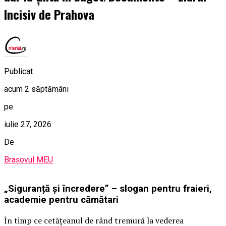
Incisiv de Prahova
Publicat
acum 2 săptămâni
pe
iulie 27, 2026
De
Brașovul MEU
„Siguranță și încredere” – slogan pentru fraieri,
academie pentru cămătari
În timp ce cetățeanul de rând tremură la vederea