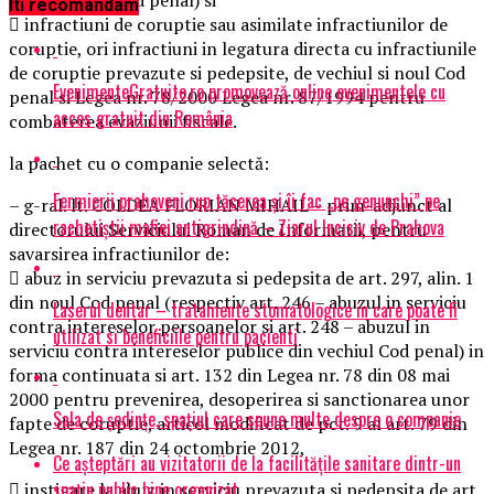
Iti recomandam
 infractiuni de coruptie sau asimilate infractiunilor de
coruptie, ori infractiuni in legatura directa cu infractiunile
de coruptie prevazute si pedepsite, de vechiul si noul Cod
EvenimenteGratuite.ro promovează online evenimentele cu
penal si Legea nr. 78/2000 Legea nr. 87/1994 pentru
acces gratuit din România
combaterea evaziunii fiscale.
la pachet cu o companie selectă:
Fermierii prahoveni rup tăcerea și îi fac „pe genunchi” pe
– g-ral. lt. COLDEA FLORIAN MIHAIL – prim-adjunct al
rachetiștii mafiei antigrindină – Ziarul Incisiv de Prahova
directorului Serviciului Roman de Informatii, pentru
savarsirea infractiunilor de:
 abuz in serviciu prevazuta si pedepsita de art. 297, alin. 1
din noul Cod penal (respectiv art. 246 – abuzul in serviciu
Laserul dentar – tratamente stomatologice in care poate fi
contra intereselor persoanelor si art. 248 – abuzul in
utilizat si beneficiile pentru pacienti
serviciu contra intereselor publice din vechiul Cod penal) in
forma continuata si art. 132 din Legea nr. 78 din 08 mai
2000 pentru prevenirea, desoperirea si sanctionarea unor
Sala de ședințe, spațiul care spune multe despre o companie
fapte de coruptie, articol modificat de pct. 9 al art. 79 din
Legea nr. 187 din 24 octombrie 2012,
Ce așteptări au vizitatorii de la facilitățile sanitare dintr-un
spațiu public bine organizat
 instigare la abuz in serviciu prevazuta si pedepsita de art.