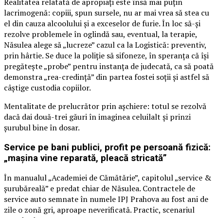
Realitatea relatată de apropiați este însă mai puțin
lacrimogenă: copiii, spun sursele, nu ar mai vrea să stea cu
el din cauza alcoolului și a exceselor de furie. În loc să-și
rezolve problemele în oglindă sau, eventual, la terapie,
Năsulea alege să „lucreze” cazul ca la Logistică: preventiv,
prin hârtie. Se duce la poliție să sifoneze, în speranța că își
pregătește „probe” pentru instanța de judecată, ca să poată
demonstra „rea-credință” din partea fostei soții și astfel să
câștige custodia copiilor.
Mentalitate de prelucrător prin așchiere: totul se rezolvă
dacă dai două-trei găuri în imaginea celuilalt și prinzi
șurubul bine în dosar.
Service pe bani publici, profit pe persoană fizică:
„mașina vine reparată, pleacă stricată”
În manualul „Academiei de Cămătărie”, capitolul „service &
șurubăreală” e predat chiar de Năsulea. Contractele de
service auto semnate în numele IPJ Prahova au fost ani de
zile o zonă gri, aproape neverificată. Practic, scenariul