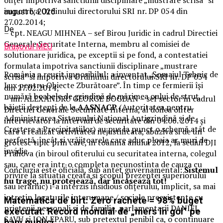
impotriva Ordinului directorului SRI nr. DP 054 din
august 6, 2026
27.02.2014;
De
– cpt. NEAGU MIHNEA – sef Birou Juridic in cadrul Directiei
Generale Securitate Interna, membru al comisiei de
Brașovul MEU
solutionare juridica, pe exceptii si pe fond, a contestatiei
formulata impotriva sanctiunii disciplinare „mustrare
România a reușit imposibilul: a inventat „Șomajul Tehnic de
scrisa” si impotriva Ordinului directorului SRI nr. DP 054
Lux pentru Obiecte Zburătoare”. În timp ce fermierii își
din 27.02.2014;
numără boabele de grindină de mărimea oului de struț,
– mr. ALEXANDRU GEORGE BOGDAN – sef sector in cadrul
băieții deștepți de la
AASNACP
(Autoritatea pentru
Directiei Generale Securitate Interna, al doilea ofiter
Administrarea Sistemului Național Antigrindină și de
intervievator la interviul de securitate din 04.06. 2014 şi
Creștere a Precipitațiilor) au pus la punct o schemă atât de
care a realizat activitatea nejustificata, abuziva si de un
perfectă, încât și vrăjitoarele care aduc ploaia ar muri de
grotesc tipic prin care, in toamna anului 2012, la sediul DJI
invidie.
Prahova (in biroul ofiterului cu securitatea interna, colegul
sau, care era intr-o completa necunostinta de cauza cu
Concluzia este oficială, sub antet guvernamental:
Sistemul
privire la situatia creata si scopul prezentei superiorului
nu trage, nu protejează, dar încasează tot!
sau ierarhic) i-a interzis insidious ofiţerului, implicit, sa mai
intretin legaturile interumane / sociale preexistente cu
Matematica de birt: Zero rachete = 98% buget
prietenii personali si de familie, parlamentarii DANIEL
executat. Record mondial de „mers în gol” pe
SAVU si ION EPARU, sub pretextul penibil ca, o continuare
bani publici