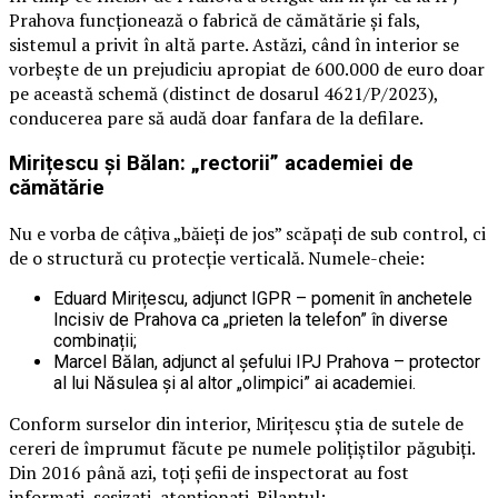
Prahova funcționează o fabrică de cămătărie și fals,
sistemul a privit în altă parte. Astăzi, când în interior se
vorbește de un prejudiciu apropiat de 600.000 de euro doar
pe această schemă (distinct de dosarul 4621/P/2023),
conducerea pare să audă doar fanfara de la defilare.
Mirițescu și Bălan: „rectorii” academiei de
cămătărie
Nu e vorba de câțiva „băieți de jos” scăpați de sub control, ci
de o structură cu protecție verticală. Numele-cheie:
Eduard Mirițescu, adjunct IGPR – pomenit în anchetele
Incisiv de Prahova ca „prieten la telefon” în diverse
combinații;
Marcel Bălan, adjunct al șefului IPJ Prahova – protector
al lui Năsulea și al altor „olimpici” ai academiei.
Conform surselor din interior, Mirițescu știa de sutele de
cereri de împrumut făcute pe numele polițiștilor păgubiți.
Din 2016 până azi, toți șefii de inspectorat au fost
informați, sesizați, atenționați. Bilanțul: