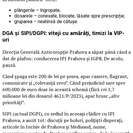
plângerile – îngropate;
dosarele – conexate, blocate, lăsate spre prescripție;
gruparea – neatinsă de cătușe.
DGA și SIPI/DGPI: viteji cu amărâți, timizi la VIP-
uri
Direcția Generală Anticorupție Prahova a săpat până când a
dat de plafon: conducerea IPJ Prahova și IGPR. De acolo,
pauză.
Când șpaga este 200 de lei pe șosea, apar camere, flagrant,
comunicate și „toleranță zero”. Când prejudiciul sare spre
600.000 de euro doar în această schemă (fără cei 1,7
milioane lei din dosarul 4621/P/2023), apar brusc „alte
priorități”.
SIPI (actual DGPI), cu sediul în aceeași clădire cu IPJ
Prahova, a auzit tot: discuții pe holuri, polițiști disperați,
articole în Incisiv de Prahova și Mediasud, nume,