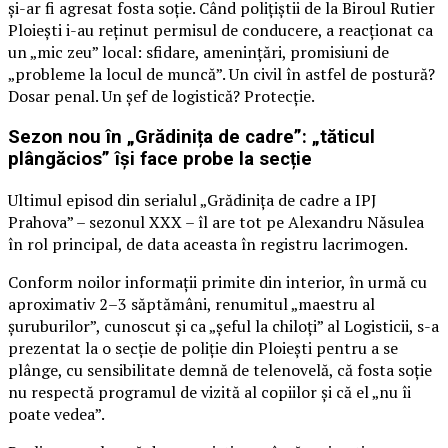
și-ar fi agresat fosta soție. Când polițiștii de la Biroul Rutier
Ploiești i-au reținut permisul de conducere, a reacționat ca
un „mic zeu” local: sfidare, amenințări, promisiuni de
„probleme la locul de muncă”. Un civil în astfel de postură?
Dosar penal. Un șef de logistică? Protecție.
Sezon nou în „Grădinița de cadre”: „tăticul
plângăcios” își face probe la secție
Ultimul episod din serialul „Grădinița de cadre a IPJ
Prahova” – sezonul XXX – îl are tot pe Alexandru Năsulea
în rol principal, de data aceasta în registru lacrimogen.
Conform noilor informații primite din interior, în urmă cu
aproximativ 2–3 săptămâni, renumitul „maestru al
șuruburilor”, cunoscut și ca „șeful la chiloți” al Logisticii, s-a
prezentat la o secție de poliție din Ploiești pentru a se
plânge, cu sensibilitate demnă de telenovelă, că fosta soție
nu respectă programul de vizită al copiilor și că el „nu îi
poate vedea”.