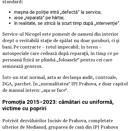
standard:
mașina de poliție intră „defectă” la service;
iese „reparată” pe hârtie;
în realitate, se strică la scurt timp după „intervenție”.
Service-ul Nicogel este pomenit de oameni din interior
drept o veritabilă stație de spălat nu doar șuruburi, ci și
bani. Pe contracte – totul impecabil; în teren –
autospeciale care cedează după reparații, în timp ce pe
persoană fizică se plimbă „foloasele” pentru cei care
semnează generos.
Într-un stat normal, asta ar declanșa audit, controale,
DGA, parchet. În „normalitatea” IPJ Prahova, e doar capitol
de manual intern: „așa se face”.
Promoția 2015–2023: cămătari cu uniformă,
victime cu popriri
Potrivit dezvăluirilor Incisiv de Prahova, completate
ulterior de Mediasud, gruparea de casă din IPJ Prahova