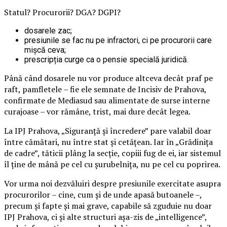
Statul? Procurorii? DGA? DGPI?
dosarele zac;
presiunile se fac nu pe infractori, ci pe procurorii care
mișcă ceva;
prescripția curge ca o pensie specială juridică.
Până când dosarele nu vor produce altceva decât praf pe
raft, pamfletele – fie ele semnate de Incisiv de Prahova,
confirmate de Mediasud sau alimentate de surse interne
curajoase – vor rămâne, trist, mai dure decât legea.
La IPJ Prahova, „Siguranță și încredere” pare valabil doar
între cămătari, nu între stat și cetățean. Iar în „Grădinița
de cadre”, tăticii plâng la secție, copiii fug de ei, iar sistemul
îl ține de mână pe cel cu șurubelnița, nu pe cel cu poprirea.
Vor urma noi dezvăluiri despre presiunile exercitate asupra
procurorilor – cine, cum și de unde apasă butoanele –,
precum și fapte și mai grave, capabile să zguduie nu doar
IPJ Prahova, ci și alte structuri așa-zis de „intelligence”,